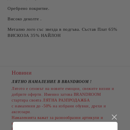
Оребрено покритие.
Високо деколте .
Метално лого със звезда в подгъва. Състав Плат 65%
ВИСКОЗА 35% НАЙЛОН
Новини
ЛЯТНО НАМАЛЕНИЕ В BRANDROOM
!
Лятото е сезонът на новите емоции, свежите визии и
добрите оферти. Именно затова BRANDROOM
стартира своята
ЛЯТНА РАЗПРОДАЖБА
с намаления до
-50%
на избрани обувки, дрехи и
аксесоари.
Намаленията важат за разнообразни артикули и
марки, а количествата са ограничени.
Пазарувайте сега и подарете на лятото си повече