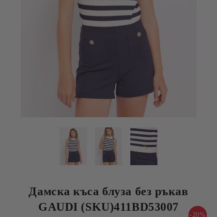
Дамска къса блуза без ръкав
GAUDI (SKU)411BD53007
-20%