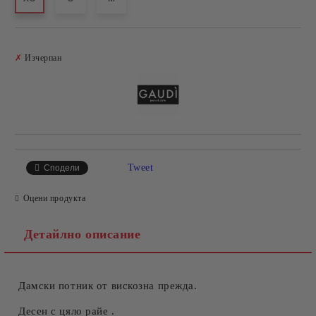
Добави в желани
✗
Изчерпан
Tweet
Сподели
Оцени продукта
Детайлно описание
Дамски потник от вискозна прежда.
Десен с цяло райе .