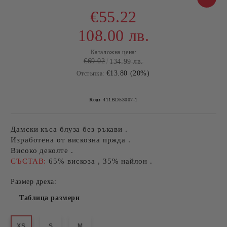
€55.22
108.00 лв.
Каталожна цена:
€69.02
134.99 лв.
€13.80 (20%)
Отстъпка:
Код:
411BD53007-1
Дамски къса блуза без ръкави .
Изработена от вискозна пржда .
Високо деколте .
СЪСТАВ:
65% вискоза , 35% найлон .
Размер дреха:
Таблица размери
XS
S
M