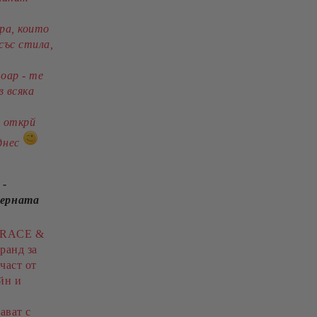
ра, които
със стила,
оар - те
в всяка
и открй
днес
 -
дерната
 GRACE &
ранд за
част от
йн и
ават с