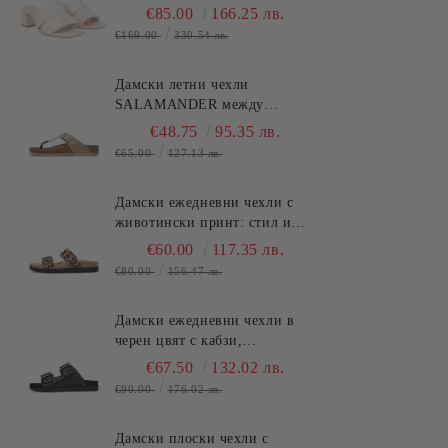
стилен!!!TOSCA BLU
€85.00
166.25 лв.
(SKU)2622S220
€169.00
330.54 лв.
Дамски летни чехли
SALAMANDER между
пръстите - класически,
€48.75
95.35 лв.
стилни и удобни!
€65.00
127.13 лв.
(SKU)AV380
Дамски ежедневни чехли с
животински принт: стил и
удобство SALAMANDER
€60.00
117.35 лв.
(SKU)AS39
€80.00
156.47 лв.
Дамски ежедневни чехли в
черен цвят с кабзи,
комфортни и стилни за
€67.50
132.02 лв.
лятото.SALAMANDER
€90.00
176.02 лв.
(SKU)AS3821.
Дамски плоски чехли с