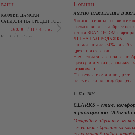
авани
Новини
ЛЯТНО НАМАЛЕНИЕ В BR
КАФЯВИ ДАМСКИ
ЛЕОПАРДОВИ БОТИ
Лятото е сезонът на новите ем
САНДАЛИ НА СРЕДЕН ТОК
ТОК - ЕЛЕГАНТНОС
свежите визии и добрите офе
- ЕЖЕДНЕВЕН
СТИЛ!HISPANITAS
€60.00
117.35 лв.
€171.28
334.9
затова BRANDROOM стартира 
КОМФОРТ!!!CLARKS
(SKU)254345
€80.00
156.47 лв.
ЛЯТНА РАЗПРОДАЖБА
(SKU)26186895
с намаления до
-50%
на избран
дрехи и аксесоари.
Намаленията важат за разнооб
артикули и марки, а количеств
ограничени.
Пазарувайте сега и подарете н
повече стил на по-добра цена!
14 Юли 2026
CLARKS - стил, комфо
традиция от 1825годи
Открийте обувките, коит
съчетават британска клас
съвременен дизайн и нена