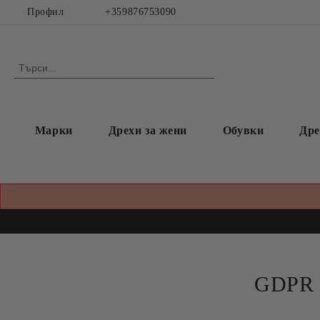
Профил
+359876753090
Марки
Дрехи за жени
Обувки
Дре
GDPR п