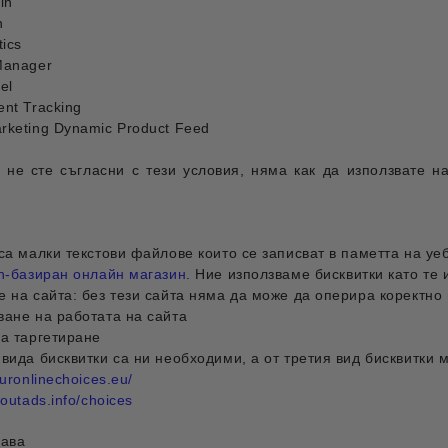
in
n
tics
Manager
el
nt Tracking
rketing Dynamic Product Feed
е не сте съгласни с тези условия, няма как да използвате 
са малки текстови файлове които се записват в паметта на уе
on-базиран онлайн магазин
. Ние използваме бисквитки като те 
е на сайта: без тези сайта няма да може да оперира коректно
ване на работата на сайта
за таргетиране
вида бисквитки са ни необходими, а от третия вид бисквитки 
uronlinechoices.eu/
outads.info/choices
рава