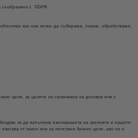
и съобразена с GDPR.
обяснява как ние може да събираме, пазим, обработваме,
знес цели, за целите на сключване на договор или с
бходим за да изпълним изискванията на законите и нашите
изисква от закон или за легитмни бизнес цели, ако не е