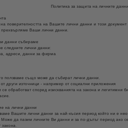
Политика за защита на личните данн
нта
на поверителността на Вашите лични данни и този документ 
 прехвърляме Ваши лични данни.
чни данни събираме
е следните лични данни:
а, адреси, данни за фирма
и
то ползваме също може да събират лични данни.
 от други източници - например от социални приложения
 се обработват според изискванията на закона и легитимни би
асие.
ие на лични данни
ваме Вашите лични данни за най-късия период който ни е нео
 Може да пазим личните Ви данни и за по-дълъг период ако се 
 закона.