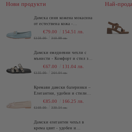
Нови продукти
Най-прод
Дамска синя кожена мокасина
от естествена кожа -
удобство!!!TOSCA BLU
€79.00
154.51 лв.
(SKU)2612S120
€159.00
310.98 лв.
Дамски ежедневни чехли с
мънисти - Комфорт и стил за
лятото!TOSCA BLU
€67.00
131.04 лв.
(SKU)2632S324
€135.00
264.04 лв.
Кремави дамски балеринки –
Елегантни, удобни и стилни
за всеки ден TOSCA BLU
€85.00
166.25 лв.
(SKU)2613S134
€169.00
330.54 лв.
Дамски елегантен чехъл в
крема цвят - удобен и