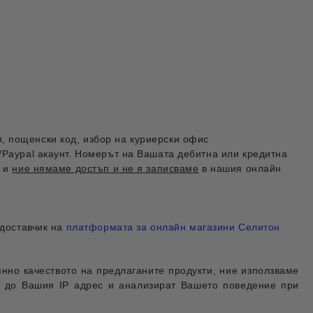
, пощенски код, избор на куриерски офис
/Paypal акаунт. Номерът на Вашата дебитна или кредитна
, и
ние нямаме достъп и не я записваме
в нашия онлайн
 доставчик на
платформата за онлайн магазини Селитон
нно качеството на предлаганите продукти, ние използваме
п до Вашия IP адрес и анализират Вашето поведение при