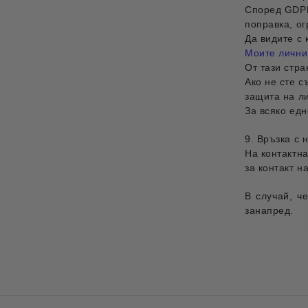
Според GDPR
поправка, о
Да видите с
Моите лични
От тази стр
Ако не сте с
защита на л
За всяко ед
9. Връзка с 
На контактна
за контакт н
В случай, ч
занапред.