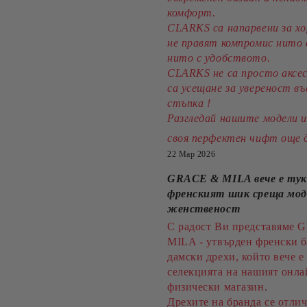
комфорт.
CLARKS са напарвени за хо
не правят компромис нито 
нито с удобството.
CLARKS не са просто аксес
са усещане за увереност въ
стъпка !
Разгледай нашите модели 
своя перфектен чифт още 
22 Мар 2026
GRACE & MILA вече е тук
френският шик среща мо
женственост
С радост Ви представяме
MILA - утвърден френски б
дамски дрехи, който вече е 
селекцията на нашият онла
физически магазин.
Дрехите на бранда се отлич