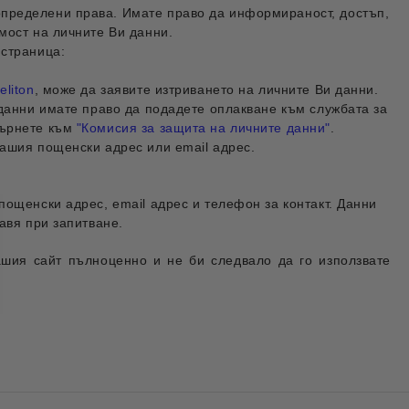
пределени права. Имате право да и
нформираност, достъп,
мост на личните Ви данни.
 страница:
eliton
, може да заявите изтриването на личните Ви данни.
 данни имате право да подадете оплакване към службата за
бърнете към
"Комисия за защита на личните данни"
.
нашия пощенски адрес или email адрес.
пощенски адрес, email адрес и телефон за контакт. Данни
авя при запитване.
нашия сайт пълноценно и не би следвало да го използвате