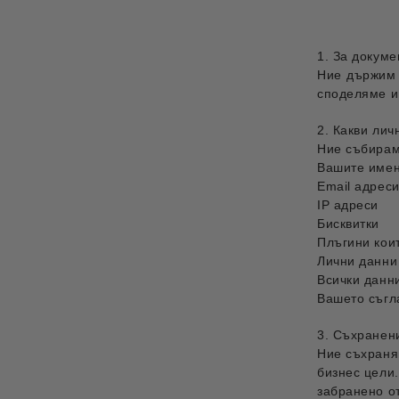
1. За докуме
Ние държим 
споделямe и
2. Какви ли
Ние събирам
Вашите имен
Email адрес
IP адреси
Бисквитки
Плъгини кои
Лични данни
Всички данни
Вашето съгл
3. Съхранен
Ние съхраня
бизнес цели.
забранено от