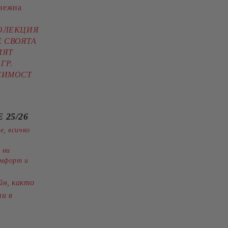
нежна
КОЛЕКЦИЯ
 СВОЯТА
ИЯТ
ГР.
ИСИМОСТ
 25/26
е, всичко
 ни
омфорт и
йн, както
ти в