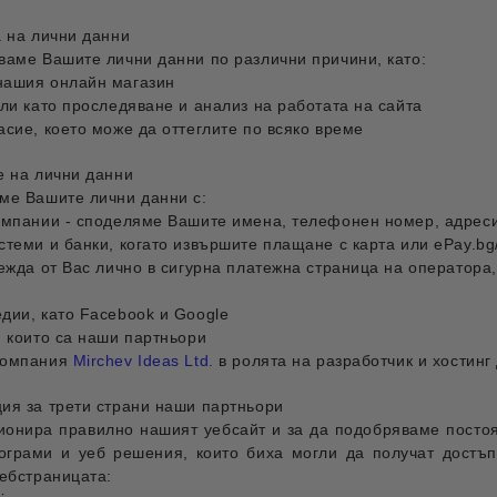
а на лични данни
ваме Вашите лични данни по различни причини, като:
ашия онлайн магазин
ли като проследяване и анализ на работата на сайта
сие, което може да оттеглите по всяко време
е на лични данни
ме Вашите лични данни с:
омпании - споделяме Вашите имена, телефонен номер, адреси
стеми и банки, когато извършите плащане с карта или еPay.bg
ежда от Вас лично в сигурна платежна страница на оператора
дии, като Facebook и Google
и които са наши партньори
компания
Mirchev Ideas Ltd.
в ролята на разработчик и хостинг
ия за трети страни наши партньори
ионира правилно нашият уебсайт и за да подобряваме постоя
ограми и уеб решения, които биха могли да получат достъ
уебстраницата: