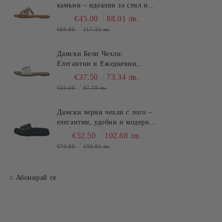
камъни – идеални за стил и
комфорт през лятото
€45.00
88.01 лв.
TT.BAGATT (SKU)ASY92
€60.00
117.35 лв.
Дамски Бели Чехли:
Елегантни и Ежедневни,
Удобство и Стил за Лятото
€37.50
73.34 лв.
TT.BAGATT (SKU)AVZ90
€50.00
97.79 лв.
Дамски черни чехли с лого –
елегантни, удобни и модерни
за всеки повод!TT.BAGATT
€52.50
102.68 лв.
(SKU)AK799
€70.00
136.91 лв.
Абонирай се