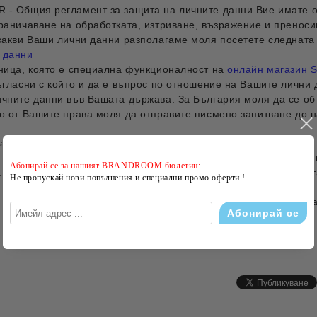
 - Общия регламент за защита на личните данни Вие имате о
граничаване на обработката, изтриване, възражение и преноси
 какви Ваши лични данни разполагаме моля посетете следната
 данни
аница, която е специална функционалност на
онлайн магазин S
ъгласни с който и да е въпрос по отношение на Вашите лични
ичните данни във Вашата държава. За България моля да се о
но от Вашите права моля да отправите писмено запитване до 
нас
 ни страница и на сайта ни са обявени нашето фирмено име, 
Абонирай се за нашият BRANDROOM бюлетин:
а лицето отговарящо за защитата на личните данни се предост
Не пропускай нови попълнения и специални промо оферти !
е не сте съгласни с тези условия, няма как да използвате 