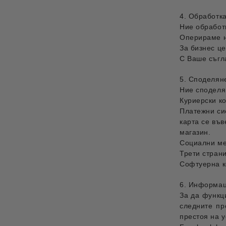
4. Обработк
Ние обработ
Оперираме н
За бизнес це
С Ваше съгла
5. Споделян
Ние споделя
Куриерски к
Платежни си
карта се във
магазин.
Социални ме
Трети стран
Софтуерна 
6. Информац
За да функц
следните пр
престоя на 