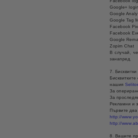
Facebook log
Google+ logi
Google Analy
Google Tag 
Facebook Pix
Facebook Eve
Google Rema
Zopim Chat
В случай, ч
занапред.
7. Бисквитки
Бисквитките 
нашия
Selit
За опериран
За проследя
Рекламни и 
Първите два 
http://www.yo
http://www.ab
8. Вашите п