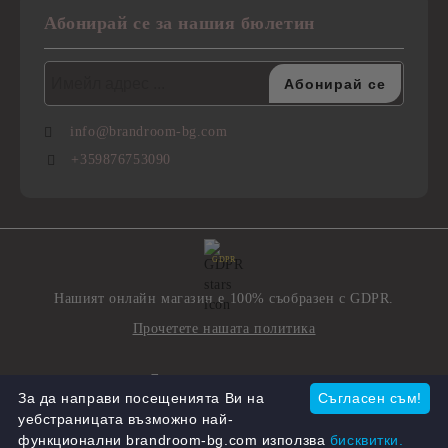
Абонирай се за нашия бюлетин
info@brandroom-bg.com
+359876753090
GDPR
Нашият онлайн магазин е 100% съобразен с GDPR.
Прочетете нашата политика
Моите лични данни
За да направи посещенията Ви на
Съгласен съм!
уебстраницата възможно най-
функционални brandroom-bg.com използва
бисквитки.
Онлайн магазин от SELITON