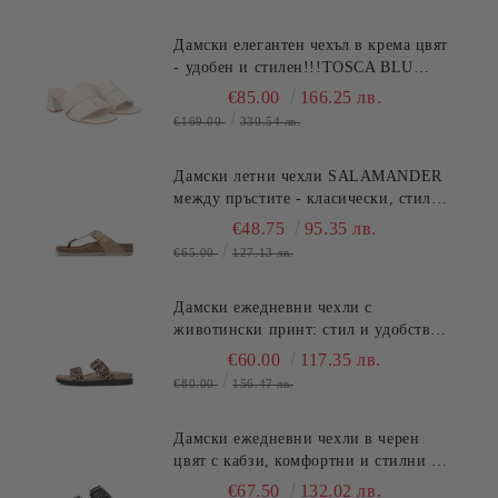
Дамски елегантен чехъл в крема цвят
- удобен и стилен!!!TOSCA BLU
(SKU)2622S220
€85.00
166.25 лв.
€169.00
330.54 лв.
Дамски летни чехли SALAMANDER
между пръстите - класически, стилни
и удобни! (SKU)AV380
€48.75
95.35 лв.
€65.00
127.13 лв.
Дамски ежедневни чехли с
животински принт: стил и удобство
SALAMANDER (SKU)AS39
€60.00
117.35 лв.
€80.00
156.47 лв.
Дамски ежедневни чехли в черен
цвят с кабзи, комфортни и стилни за
лятото.SALAMANDER (SKU)AS3821.
€67.50
132.02 лв.