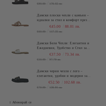
€90.00
176.02 лв.
Дамски плоски чехли с камъни –
идеални за стил и комфорт през
лятото TT.BAGATT (SKU)ASY92
€45.00
88.01 лв.
€60.00
117.35 лв.
Дамски Бели Чехли: Елегантни и
Ежедневни, Удобство и Стил за
Лятото TT.BAGATT (SKU)AVZ90
€37.50
73.34 лв.
€50.00
97.79 лв.
Дамски черни чехли с лого –
елегантни, удобни и модерни за
всеки повод!TT.BAGATT
€52.50
102.68 лв.
(SKU)AK799
€70.00
136.91 лв.
Абонирай се