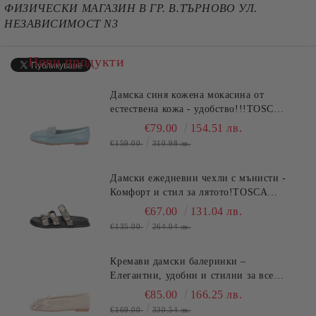
ФИЗИЧЕСКИ МАГАЗИН В ГР. В.ТЪРНОВО УЛ.
НЕЗАВИСИМОСТ N3
Нови продукти
Дамска синя кожена мокасина от
естествена кожа - удобство!!!TOSCA
BLU (SKU)2612S120
€79.00
154.51 лв.
€159.00
310.98 лв.
Дамски ежедневни чехли с мънисти -
Комфорт и стил за лятото!TOSCA
BLU (SKU)2632S324
€67.00
131.04 лв.
€135.00
264.04 лв.
Кремави дамски балеринки –
Елегантни, удобни и стилни за всеки
ден TOSCA BLU (SKU)2613S134
€85.00
166.25 лв.
€169.00
330.54 лв.