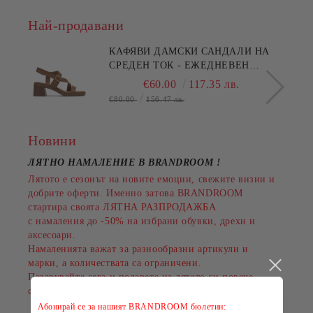
Най-продавани
КАФЯВИ ДАМСКИ САНДАЛИ НА
СРЕДЕН ТОК - ЕЖЕДНЕВЕН
КОМФОРТ!!!CLARKS
€60.00
117.35 лв.
(SKU)26186895
€80.00
156.47 лв.
Новини
ЛЯТНО НАМАЛЕНИЕ В BRANDROOM
!
Лятото е сезонът на новите емоции, свежите визии и
добрите оферти. Именно затова BRANDROOM
стартира своята
ЛЯТНА РАЗПРОДАЖБА
с намаления до
-50%
на избрани обувки, дрехи и
аксесоари.
Намаленията важат за разнообразни артикули и
марки, а количествата са ограничени.
Пазарувайте сега и подарете на лятото си повече
стил на по-добра цена!
Абонирай се за нашият BRANDROOM бюлетин: