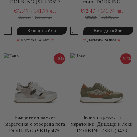
DORKING (SKU)9527
стил! DORKING
(SKU)9466
€72.47
141.74 лв.
€72.47
141.74 лв.
€96.63
188.99 лв.
€96.63
188.99 лв.
Виж детайли
Виж детайли
✫
Доставка 24 часа
✫
✫
Доставка 24 часа
✫
-40%
-40%
Ежедневна дамска
Зелени мрежести
маратонка с отворена пета
маратонки: Дишащи и леки
DORKING (SKU)9475.
DORKING (SKU)9473