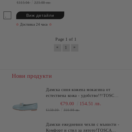
€115.04
225.00 лв.
Виж детайли
✫
Доставка 24 часа
✫
Page 1 of 1
«
»
1
Нови продукти
Дамска синя кожена мокасина от
естествена кожа - удобство!!!TOSCA
BLU (SKU)2612S120
€79.00
154.51 лв.
€159.00
310.98 лв.
Дамски ежедневни чехли с мънисти -
Комфорт и стил за лятото!TOSCA