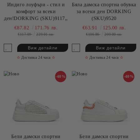
Индиго лоуфъри - стил и
Бяла дамска спортна обувка
комфорт за всеки
за всеки ден DORKING
ден!DORKING (SKU)9117,,
(SKU)9520
€87.82
171.76 лв.
€63.91
125.00 лв.
€117.09
229.01 лв.
€106.86
209.00 лв.
Виж детайли
Виж детайли
✫
Доставка 24 часа
✫
✫
Доставка 24 часа
✫
-40%
-40%
Бели дамски спортни
Бели дамски спортни