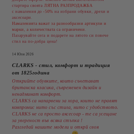
стартира своята
ЛЯТНА РАЗПРОДАЖБА
с намаления до
-50%
на избрани обувки, дрехи и
аксесоари.
Намаленията важат за разнообразни артикули и
марки, а количествата са ограничени.
Пазарувайте сега и подарете на лятото си повече
стил на по-добра цена!
14 Юли 2026
CLARKS - стил, комфорт и традиция
от 1825година
Открийте обувките, които съчетават
британска класика, съвременен дизайн и
ненадминат комфорт.
CLARKS са напарвени за хора, които не правят
компромис нито със стила, нито с удобството.
CLARKS не са просто аксесоар - те са усещане
за увереност във всяка стъпка !
Разгледай нашите модели и открй своя