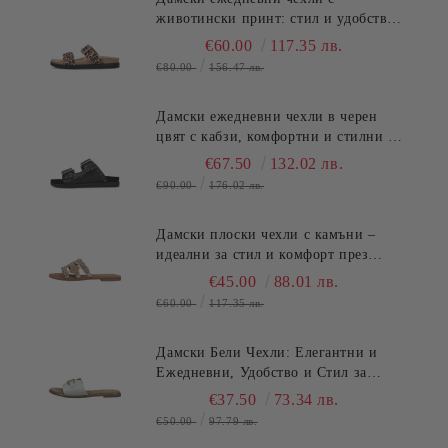
животински принт: стил и удобство
SALAMANDER (SKU)AS39
€60.00
117.35 лв.
€80.00
156.47 лв.
Дамски ежедневни чехли в черен
цвят с кабзи, комфортни и стилни за
лятото.SALAMANDER (SKU)AS3821.
€67.50
132.02 лв.
€90.00
176.02 лв.
Дамски плоски чехли с камъни –
идеални за стил и комфорт през
лятото TT.BAGATT (SKU)ASY92
€45.00
88.01 лв.
€60.00
117.35 лв.
Дамски Бели Чехли: Елегантни и
Ежедневни, Удобство и Стил за
Лятото TT.BAGATT (SKU)AVZ90
€37.50
73.34 лв.
€50.00
97.79 лв.