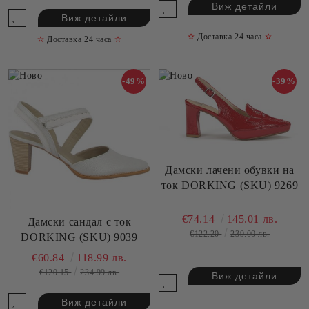
Виж детайли
Виж детайли
✫
Доставка 24 часа
✫
✫
Доставка 24 часа
✫
-49%
-39%
Дамски лачени обувки на
ток DORKING (SKU) 9269
€74.14
145.01 лв.
Дамски сандал с ток
€122.20
239.00 лв.
DORKING (SKU) 9039
€60.84
118.99 лв.
€120.15
234.99 лв.
Виж детайли
Виж детайли