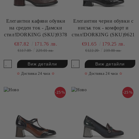
Елегантни кафяви обувки
Елегантни черни обувки с
на среден ток - Дамски
нисък ток - комфорт и
стил!DORKING (SKU)9378
стил!DORKING (SKU)9621
€87.82
171.76 лв.
€91.65
179.25 лв.
€117.09
229.01 лв.
€122.20
239.00 лв.
Виж детайли
Виж детайли
✫
Доставка 24 часа
✫
✫
Доставка 24 часа
✫
-25%
-25%