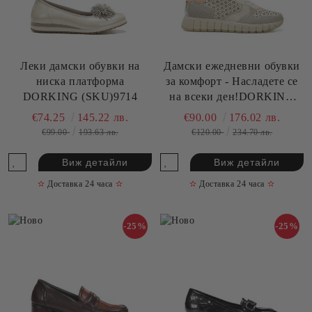
Леки дамски обувки на
Дамски ежедневни обувки
ниска платформа
за комфорт - Насладете се
DORKING (SKU)9714
на всеки ден!DORKING
(SKU)9632
€74.25
145.22 лв.
€90.00
176.02 лв.
€99.00
193.63 лв.
€120.00
234.70 лв.
Виж детайли
Виж детайли
✫
Доставка 24 часа
✫
✫
Доставка 24 часа
✫
-25%
-25%