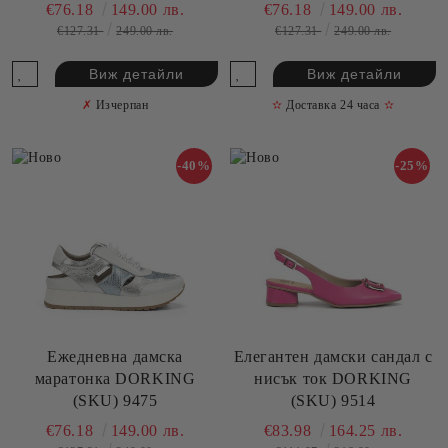
€76.18
149.00 лв.
€76.18
149.00 лв.
€127.31
249.00 лв.
€127.31
249.00 лв.
Виж детайли
Виж детайли
✗
Изчерпан
✫
Доставка 24 часа
✫
-40%
-25%
Ежедневна дамска
Елегантен дамски сандал с
маратонка DORKING
нисък ток DORKING
(SKU) 9475
(SKU) 9514
€76.18
149.00 лв.
€83.98
164.25 лв.