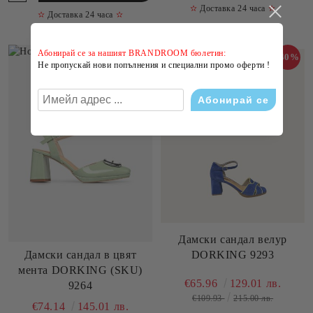
✫
Доставка 24 часа
✫
✫
Доставка 24 часа
✫
Абонирай се за нашият BRANDROOM бюлетин:
-41%
-40%
Не пропускай нови попълнения и специални промо оферти !
Дамски сандал велур
Дамски сандал в цвят
DORKING 9293
мента DORKING (SKU)
€65.96
129.01 лв.
9264
€109.93
215.00 лв.
€74.14
145.01 лв.