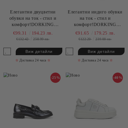
Елегантни двуцветни
Елегантни индиго обувки
обувки на ток - стил и
на ток - стил и
комфорт!DORKING
комфорт!DORKING
(SKU)9618
(SKU)9614
€99.31
194.23 лв.
€91.65
179.25 лв.
€132.42
258.99 лв.
€122.20
239.00 лв.
Виж детайли
Виж детайли
✫
Доставка 24 часа
✫
✫
Доставка 24 часа
✫
-25%
-40%