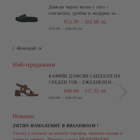
Дамски черни чехли с лого –
елегантни, удобни и модерни за
всеки повод!TT.BAGATT
€52.50
102.68 лв.
(SKU)AK799
€70.00
136.91 лв.
Абонирай се
Най-продавани
КАФЯВИ ДАМСКИ САНДАЛИ НА
СРЕДЕН ТОК - ЕЖЕДНЕВЕН
КОМФОРТ!!!CLARKS
€60.00
117.35 лв.
(SKU)26186895
€80.00
156.47 лв.
Новини
ЛЯТНО НАМАЛЕНИЕ В BRANDROOM
!
Лятото е сезонът на новите емоции, свежите визии и
добрите оферти. Именно затова BRANDROOM