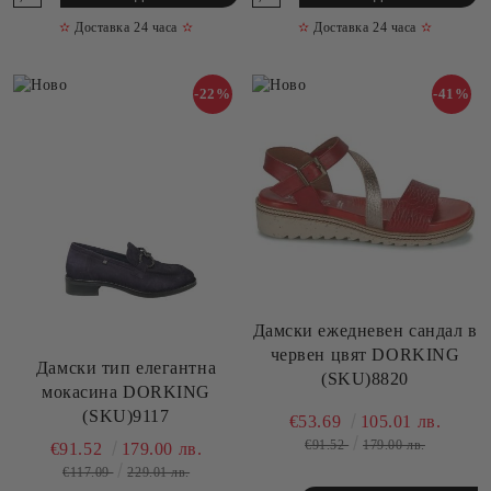
✫
Доставка 24 часа
✫
✫
Доставка 24 часа
✫
-22%
-41%
Дамски ежедневен сандал в
червен цвят DORKING
Дамски тип елегантна
(SKU)8820
мокасина DORKING
(SKU)9117
€53.69
105.01 лв.
€91.52
179.00 лв.
€91.52
179.00 лв.
€117.09
229.01 лв.