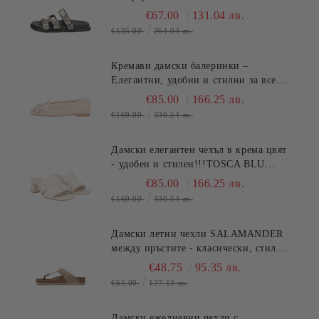
BLU (SKU)2632S324
€67.00
131.04 лв.
€135.00
264.04 лв.
Кремави дамски балеринки –
Елегантни, удобни и стилни за всеки
ден TOSCA BLU (SKU)2613S134
€85.00
166.25 лв.
€169.00
330.54 лв.
Дамски елегантен чехъл в крема цвят
- удобен и стилен!!!TOSCA BLU
(SKU)2622S220
€85.00
166.25 лв.
€169.00
330.54 лв.
Дамски летни чехли SALAMANDER
между пръстите - класически, стилни
и удобни! (SKU)AV380
€48.75
95.35 лв.
€65.00
127.13 лв.
Дамски ежедневни чехли с