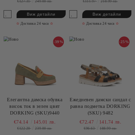
€127.31
249.00 лв.
€111.97
218.99 лв.
Виж детайли
Виж детайли
✫
Доставка 24 часа
✫
✫
Доставка 24 часа
✫
-39%
-25%
Елегантна дамска обувка
Ежедневен дамски сандал с
висок ток в зелен цвят
равна подметка DORKING
DORKING (SKU)9440
(SKU) 9482
€74.14
145.01 лв.
€72.47
141.74 лв.
€122.20
239.00 лв.
€96.63
188.99 лв.