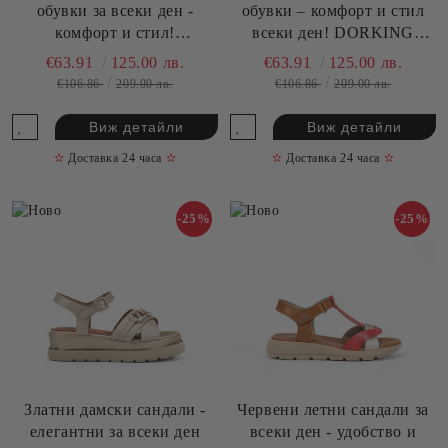
обувки за всеки ден -
обувки – комфорт и стил
комфорт и стил!
всеки ден! DORKING
DORKING(SKU)9522.
(SKU)9521
€63.91
125.00 лв.
€63.91
125.00 лв.
€106.86
209.00 лв.
€106.86
209.00 лв.
Виж детайли
Виж детайли
✫
Доставка 24 часа
✫
✫
Доставка 24 часа
✫
-25%
-25%
Златни дамски сандали -
Червени летни сандали за
елегантни за всеки ден
всеки ден - удобство и