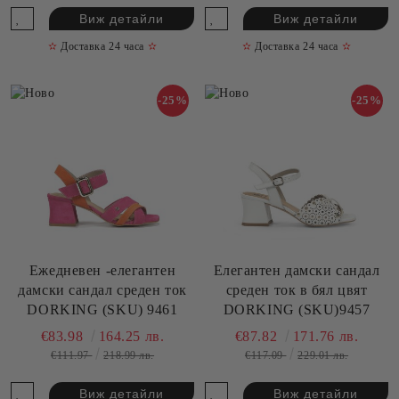
Виж детайли
Виж детайли
✫
Доставка 24 часа
✫
✫
Доставка 24 часа
✫
-25%
-25%
Ежедневен -елегантен
Елегантен дамски сандал
дамски сандал среден ток
среден ток в бял цвят
DORKING (SKU) 9461
DORKING (SKU)9457
€83.98
164.25 лв.
€87.82
171.76 лв.
€111.97
218.99 лв.
€117.09
229.01 лв.
Виж детайли
Виж детайли