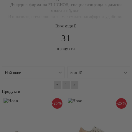
Дъщерна фирма на FLUCHOS, специализираща в дамски
модели обувки.
Използваща технологии за максмилен комфорт и удобство.
Виж още
31
продукти
«
»
1
Продукти
-25%
-25%