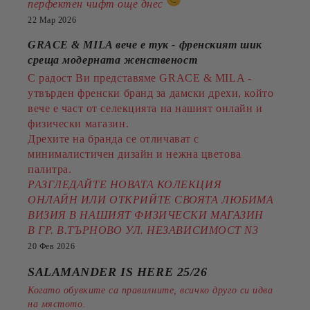
перфектен чифт още днес
22 Мар 2026
GRACE & MILA вече е тук - френският шик
среща модерната женственост
С радост Ви представяме GRACE & MILA -
утвърден френски бранд за дамски дрехи, който
вече е част от селекцията на нашият онлайн и
физически магазин.
Дрехите на бранда се отличават с
минималистичен дизайн и нежна цветова
палитра.
РАЗГЛЕДАЙТЕ НОВАТА КОЛЕКЦИЯ
ОНЛАЙН ИЛИ ОТКРИЙТЕ СВОЯТА ЛЮБИМА
ВИЗИЯ В НАШИЯТ ФИЗИЧЕСКИ МАГАЗИН
В ГР. В.ТЪРНОВО УЛ. НЕЗАВИСИМОСТ N3
20 Фев 2026
SALAMANDER IS HERE 25/26
Когато обувките са правилните, всичко друго си идва
на мястото.