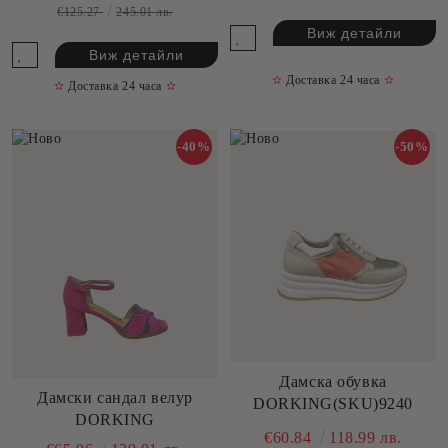
€125.27
245.01 лв.
Виж детайли
Виж детайли
✫
Доставка 24 часа
✫
✫
Доставка 24 часа
✫
-40%
-50%
Дамска обувка
Дамски сандал велур
DORKING(SKU)9240
DORKING
€60.84
118.99 лв.