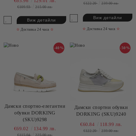
€65.96
129.01 лв.
€122.20
239.00 лв.
€109.93
215.00 лв.
Виж детайли
Виж детайли
✫
Доставка 24 часа
✫
✫
Доставка 24 часа
✫
-40%
-50%
Дамски спортно-елегантни
Дамски спортни обувки
обувки DORKING
DORKING (SKU)9240
(SKU)9298
€60.84
118.99 лв.
€69.02
134.99 лв.
€122.20
239.00 лв.
€115.04
225.00 лв.