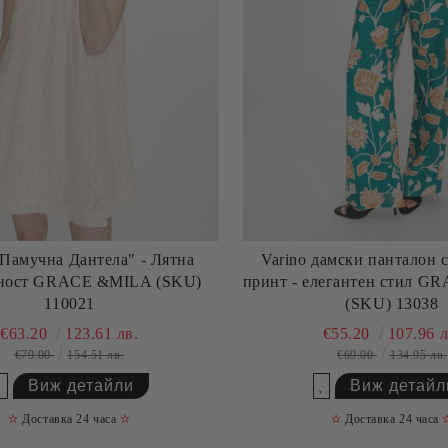
"Памучна Дантела" - Лятна
Varino дамски панталон 
тност GRACE &MILA (SKU)
принт - елегантен стил G
110021
(SKU) 13038
€63.20
123.61 лв.
€55.20
107.96 л
€79.00
154.51 лв.
€69.00
134.95 лв.
Виж детайли
Виж детайл
Добави в желани
Добави в желани
✫
Доставка 24 часа
✫
✫
Доставка 24 часа