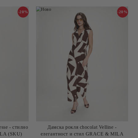
-20%
-20%
sse - стилно
Дамска рокля chocolat Velline -
LA (SKU)
елегантност и стил GRACE & MILA