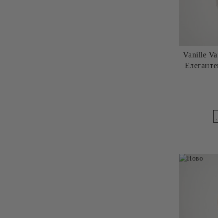
Vanille V
Елегант