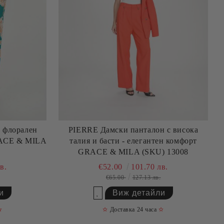
с флорален
PIERRE Дамски панталон с висока
RACE & MILA
талия и басти - елегантен комфорт
GRACE & MILA (SKU) 13008
в.
€52.00
101.70 лв.
€65.00
127.13 лв.
и
Виж детайли
Добави в желани
✫
✫
Доставка 24 часа
✫