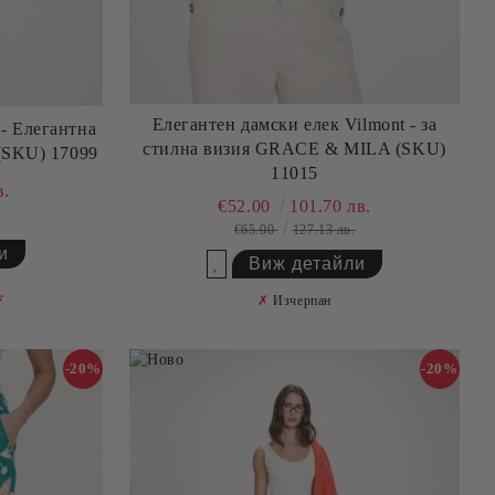
Елегантен дамски елек Vilmont - за
 - Елегантна
стилна визия GRACE & MILA (SKU)
(SKU) 17099
11015
в.
€52.00
101.70 лв.
€65.00
127.13 лв.
и
Виж детайли
Добави в желани
✫
✗
Изчерпан
-20%
-20%