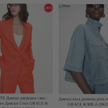
-20%
E Дамско двуредно сако -
Дамска къса дънкова риза н
тен Дамски Стил GRACE &
GRACE & MILA (SKU)