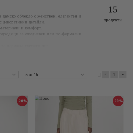
15
дамско облекло с женствен, елегантен и
продукти
с декоративни детайли.
 материали и комфорт.
подходящи за ежедневеи или по-формални
 за парижка елегантност.
.
«
»
1
-20%
-20%