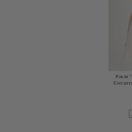
Рокля 
Елеган