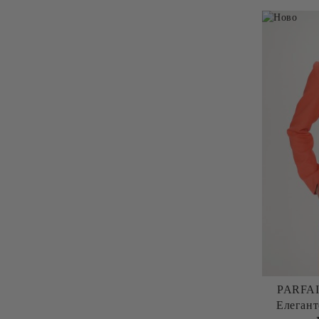
PARFAIT
Елеган