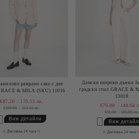
Дамски широки дънки Ja
анилово раирано сако с две
градски стил GRACE & 
GRACE & MILA (SKU) 11016
13018
€87.20
170.55 лв.
€76.00
148.64 л
€109.00
213.19 лв.
€95.00
185.80 лв.
Виж детайли
Виж детайл
Добави в желани
Добави в желани
✫
Доставка 24 часа
✫
✫
Доставка 24 часа