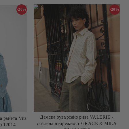
-20%
-20%
Дамска оувърсайз риза VALERIE -
а райета Vita
стилена небрежност GRACE & MILA
 17014