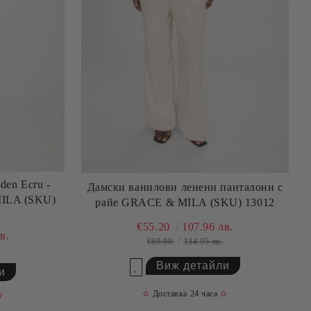
den Ecru -
Дамски ванилови ленени панталони с
MILA (SKU)
райе GRACE & MILA (SKU) 13012
€55.20
107.96 лв.
в.
€69.00
134.95 лв.
Виж детайли
и
Добави в желани
✫
Доставка 24 часа
✫
✫