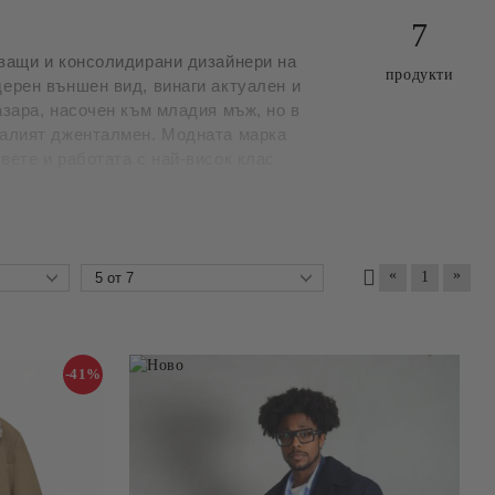
7
ващи и консолидирани дизайнери на
продукти
ерен външен вид, винаги актуален и
азара, насочен към младия мъж, но в
налият дженталмен. Модната марка
вете и работата с най-висок клас
«
»
1
-41%