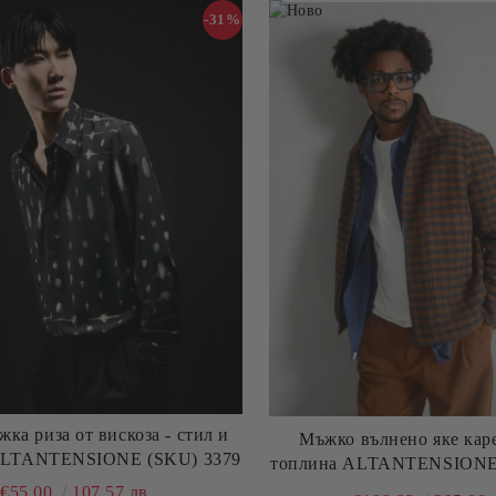
-31%
жка риза от вискоза - стил и
Мъжко вълнено яке каре
ALTANTENSIONE (SKU) 3379
топлина ALTANTENSIONE 
€55.00
107.57 лв.