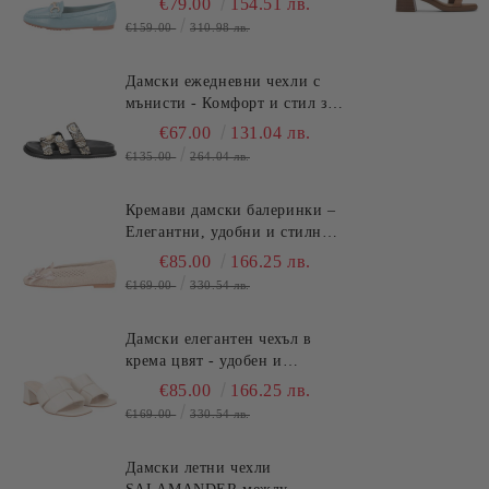
€79.00
154.51 лв.
(SKU)2612S120
€159.00
310.98 лв.
Дамски ежедневни чехли с
мънисти - Комфорт и стил за
лятото!TOSCA BLU
€67.00
131.04 лв.
(SKU)2632S324
€135.00
264.04 лв.
Кремави дамски балеринки –
Елегантни, удобни и стилни
за всеки ден TOSCA BLU
€85.00
166.25 лв.
(SKU)2613S134
€169.00
330.54 лв.
Дамски елегантен чехъл в
крема цвят - удобен и
стилен!!!TOSCA BLU
€85.00
166.25 лв.
(SKU)2622S220
€169.00
330.54 лв.
Дамски летни чехли