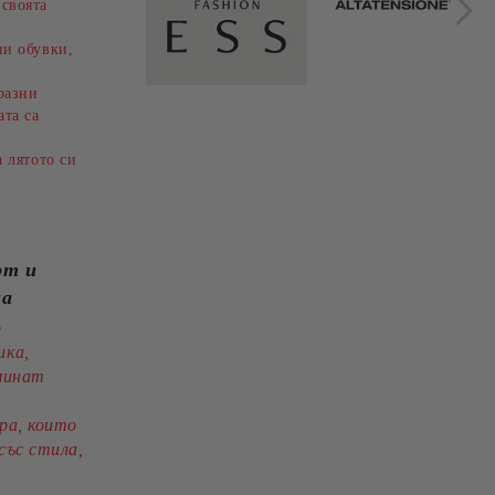
своята
S
(SKU)254345
и обувки,
разни
ата са
а лятото си
рт и
на
о
ика,
дминат
ра, които
със стила,