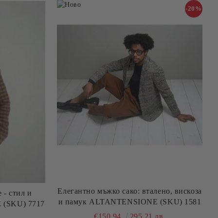
-20%
Елегантно мъжко сако: вталено, вискоза
 - стил и
и памук ALTANTENSIONE (SKU) 1581
(SKU) 7717
€150.94
295.21 лв.