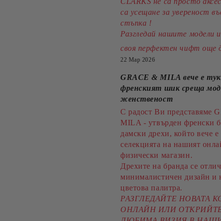
CLARKS не са просто аксес
са усещане за увереност въ
стъпка !
Разгледай нашите модели 
своя перфектен чифт още 
22 Мар 2026
GRACE & MILA вече е тук
френският шик среща мо
женственост
С радост Ви представяме
MILA - утвърден френски б
дамски дрехи, който вече е 
селекцията на нашият онла
физически магазин.
Дрехите на бранда се отлич
минималистичен дизайн и 
цветова палитра.
РАЗГЛЕДАЙТЕ НОВАТА 
ОНЛАЙН ИЛИ ОТКРИЙТЕ
ЛЮБИМА ВИЗИЯ В НАШ