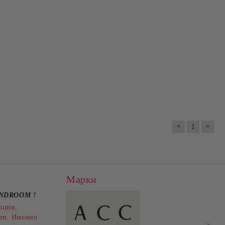
«
»
1
Марки
ANDROOM
!
ЛЕОПАРДОВИ БОТИ НА
оции,
ТФОРМА
ТОК - ЕЛЕГАНТНОСТ И
рти. Именно
СТИЛ!HISPANITAS
 лв.
€171.28
334.99 лв.