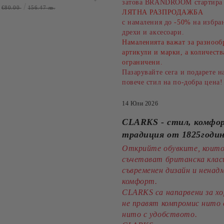
затова BRANDROOM стартира 
КОМФОРТ!!!CLARKS
КОМФОРТ!PITILLO
€80.00
156.47 лв.
€105.00
205.36 лв.
ЛЯТНА РАЗПРОДАЖБА
(SKU)26186895
(SKU)11283.
с намаления до
-50%
на избран
дрехи и аксесоари.
Намаленията важат за разнооб
артикули и марки, а количеств
ограничени.
Пазарувайте сега и подарете н
повече стил на по-добра цена!
14 Юли 2026
CLARKS - стил, комфо
традиция от 1825годи
Открийте обувките, коит
съчетават британска клас
съвременен дизайн и нена
комфорт.
CLARKS са напарвени за хо
не правят компромис нито 
нито с удобството.