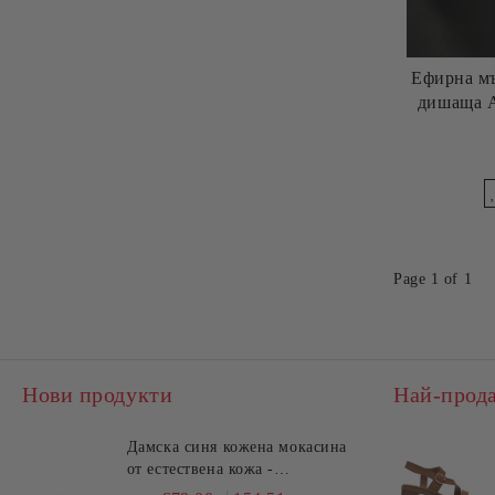
Ефирна мъ
дишаща 
Page 1 of 1
Нови продукти
Най-прод
Дамска синя кожена мокасина
от естествена кожа -
удобство!!!TOSCA BLU