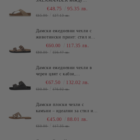
SALAMANDER между
пръстите - класически,
€48.75
95.35 лв.
стилни и удобни!
€65.00
127.13 лв.
(SKU)AV380
Дамски ежедневни чехли с
животински принт: стил и
удобство SALAMANDER
€60.00
117.35 лв.
(SKU)AS39
€80.00
156.47 лв.
Дамски ежедневни чехли в
черен цвят с кабзи,
комфортни и стилни за
€67.50
132.02 лв.
лятото.SALAMANDER
€90.00
176.02 лв.
(SKU)AS3821.
Дамски плоски чехли с
камъни – идеални за стил и
комфорт през лятото
€45.00
88.01 лв.
TT.BAGATT (SKU)ASY92
€60.00
117.35 лв.