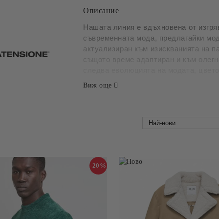
Описание
Нашата линия е вдъхновена от изгря
съвременната мода, предлагайки мод
актуализиран към изискванията на п
същото време адаптиран и към олег
следва еволюцията на модата, цвето
материи.
Виж още
-20%