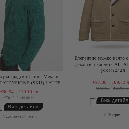
Елегантно мъжко палто с
деколте и копчета ALTATENSIONE
(SKU) 4146
луза Градски Стил - Мека и
€97.00
189.72 л
LTATENSIONE (SKU) LATTE
€163.10
319.00 лв
€60.94
119.19 лв.
€76.18
149.00 лв.
Виж детайл
Добави в желани
Виж детайли
Добави в желани
✗
Изчерпан
✫
Доставка 24 часа
✫