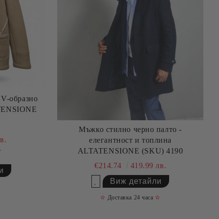
 V-образно
Мъжко стилно черно палто -
в.
елегантност и топлина
ALTATENSIONE (SKU) 4190
.
€214.74
419.99 лв.
и
Виж детайли
Добави в желани
✫
Доставка 24 часа
✫