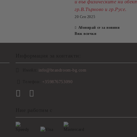
и във физическите ни обек
.
гр.В.Търново и гр.Русе
20 Сеп 2025
Абонирай се за новини
Виж всички
Информация за контакти:
Имейл:
info@brandroom-bg.com
Телефон:
+359876753090
Ние работим с