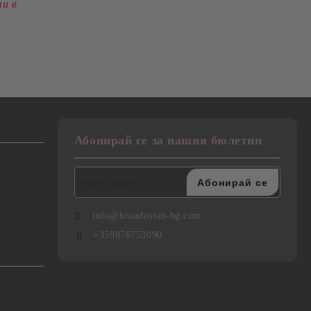
ти в
Абонирай се за нашия бюлетин
info@brandroom-bg.com
+359876753090