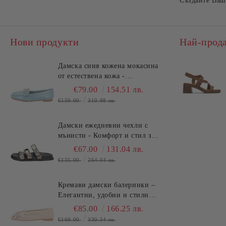
Създайте Ваш 
Нови продукти
Най-прод
Дамска синя кожена мокасина
от естествена кожа -
удобство!!!TOSCA BLU
€79.00
154.51 лв.
(SKU)2612S120
€159.00
310.98 лв.
Дамски ежедневни чехли с
мънисти - Комфорт и стил за
лятото!TOSCA BLU
€67.00
131.04 лв.
(SKU)2632S324
€135.00
264.04 лв.
Кремави дамски балеринки –
Елегантни, удобни и стилни
за всеки ден TOSCA BLU
€85.00
166.25 лв.
(SKU)2613S134
€169.00
330.54 лв.