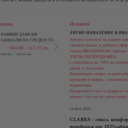
списък с желани продукти и го изпратете на приятелите си за да ра
авани
Новини
ЛЯТНО НАМАЛЕНИЕ В BR
КАФЯВИ ДАМСКИ
ЗЛАТНИ ДАМСКИ
Лятото е сезонът на новите ем
САНДАЛИ НА СРЕДЕН ТОК
САНДАЛИ НА ПЛА
свежите визии и добрите офе
- ЕЖЕДНЕВЕН
- СТИЛ И
€60.00
117.35 лв.
€78.75
154.02
затова BRANDROOM стартира 
КОМФОРТ!!!CLARKS
КОМФОРТ!PITILLO
€80.00
156.47 лв.
€105.00
205.36 лв.
ЛЯТНА РАЗПРОДАЖБА
(SKU)26186895
(SKU)11283.
с намаления до
-50%
на избран
дрехи и аксесоари.
Намаленията важат за разнооб
артикули и марки, а количеств
ограничени.
Пазарувайте сега и подарете н
повече стил на по-добра цена!
14 Юли 2026
CLARKS - стил, комфо
традиция от 1825годи