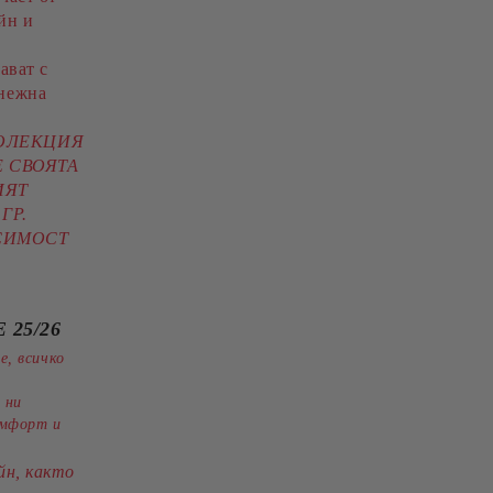
йн и
ават с
нежна
КОЛЕКЦИЯ
 СВОЯТА
ИЯТ
ГР.
ИСИМОСТ
 25/26
е, всичко
 ни
омфорт и
йн, както