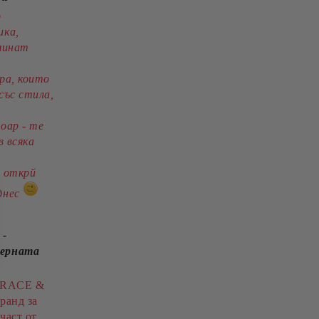
о
ика,
дминат
ра, които
със стила,
оар - те
в всяка
и открй
днес
 -
дерната
 GRACE &
ранд за
част от