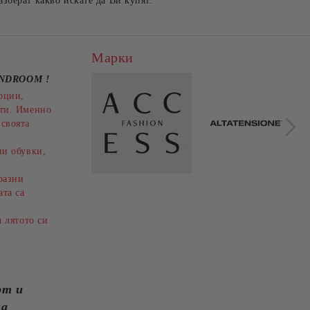
зберат какво искате да Ви купят.
Марки
ANDROOM
!
ЛЕОПАРДОВИ БОТИ НА
оции,
ТФОРМА
ТОК - ЕЛЕГАНТНОСТ И
рти. Именно
СТИЛ!HISPANITAS
 лв.
€171.28
334.99 лв.
своята
S
(SKU)254345
и обувки,
разни
ата са
а лятото си
рт и
на