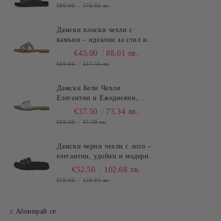
лятото.SALAMANDER
€90.00
176.02 лв.
(SKU)AS3821.
Дамски плоски чехли с
камъни – идеални за стил и
комфорт през лятото
€45.00
88.01 лв.
TT.BAGATT (SKU)ASY92
€60.00
117.35 лв.
Дамски Бели Чехли:
Елегантни и Ежедневни,
Удобство и Стил за Лятото
€37.50
73.34 лв.
TT.BAGATT (SKU)AVZ90
€50.00
97.79 лв.
Дамски черни чехли с лого –
елегантни, удобни и модерни
за всеки повод!TT.BAGATT
€52.50
102.68 лв.
(SKU)AK799
€70.00
136.91 лв.
Абонирай се