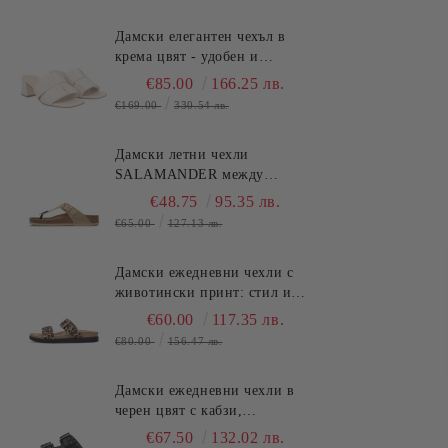
Дамски елегантен чехъл в
крема цвят - удобен и
стилен!!!TOSCA BLU
€85.00
166.25 лв.
(SKU)2622S220
€169.00
330.54 лв.
Дамски летни чехли
SALAMANDER между
пръстите - класически,
€48.75
95.35 лв.
стилни и удобни!
€65.00
127.13 лв.
(SKU)AV380
Дамски ежедневни чехли с
животински принт: стил и
удобство SALAMANDER
€60.00
117.35 лв.
(SKU)AS39
€80.00
156.47 лв.
Дамски ежедневни чехли в
черен цвят с кабзи,
комфортни и стилни за
€67.50
132.02 лв.