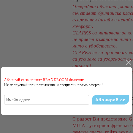
Открийте обувките, коит
съчетават британска клас
съвременен дизайн и нена
комфорт.
CLARKS са напарвени за хо
не правят компромис нито 
нито с удобството.
CLARKS не са просто аксес
са усещане за увереност въ
стъпка !
Разгледай нашите модели 
Абонирай се за нашият BRANDROOM бюлетин:
своя перфектен чифт още 
Не пропускай нови попълнения и специални промо оферти !
22 Мар 2026
GRACE & MILA вече е тук
френският шик среща мо
женственост
С радост Ви представяме
MILA - утвърден френски б
дамски дрехи, който вече е 