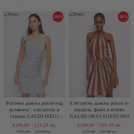
-20%
-20%
Вталена дамска рокля над
Елегантна дамска рокля от
коляното - елегантна и
вискоза, фино плетиво
стилна GAUDI (SKU)
GAUDI (SKU) 611FD13002
611FD14001
€108.00
211.23 лв.
€100.00
195.58 лв.
€135.00
264.04 лв.
€125.00
244.48 лв.