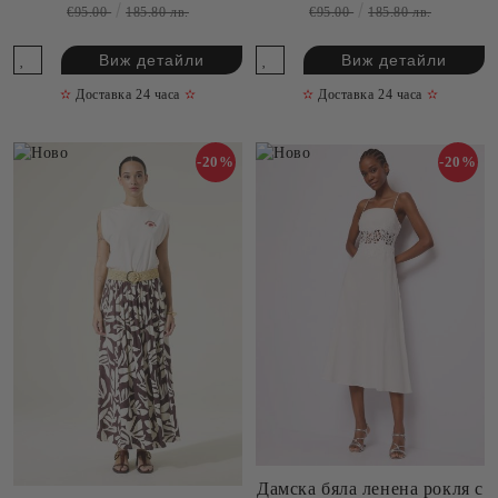
P260281
€95.00
185.80 лв.
€95.00
185.80 лв.
Виж детайли
Виж детайли
✫
Доставка 24 часа
✫
✫
Доставка 24 часа
✫
-20%
-20%
Дамска бяла ленена рокля с