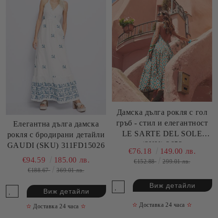
Дамска дълга рокля с гол
гръб - стил и елегантност
Елегантна дълга дамска
LE SARTE DEL SOLE
рокля с бродирани детайли
(SKU) 2652
GAUDI (SKU) 311FD15026
€76.18
149.00 лв.
€94.59
185.00 лв.
€152.88
299.01 лв.
€188.67
369.01 лв.
Виж детайли
Виж детайли
✫
Доставка 24 часа
✫
✫
Доставка 24 часа
✫