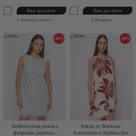
Виж детайли
Виж детайли
✫
Доставка 24 часа
✫
✗
Изчерпан
-20%
-20%
Небесносиня рокля с
Рокля от Вискоза:
флорална дантела -
Елегантна и Удобна, Без