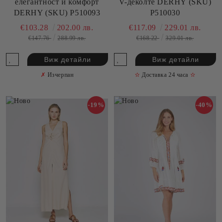
елегантност и комфорт
V-деколте DERHY (SKU)
DERHY (SKU) P510093
P510030
€103.28
202.00 лв.
€117.09
229.01 лв.
€147.76
288.99 лв.
€168.22
329.01 лв.
Виж детайли
Виж детайли
✗
Изчерпан
✫
Доставка 24 часа
✫
-19%
-40%