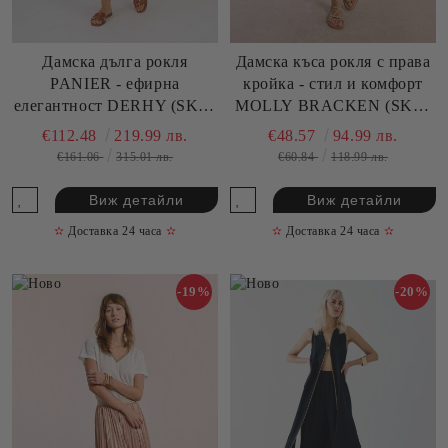
Дамска дълга рокля
Дамска къса рокля с права
PANIER - ефирна
кройка - стил и комфорт
елегантност DERHY (SKU)
MOLLY BRACKEN (SKU)
P510024
P1228ADE
€112.48
219.99 лв.
€48.57
94.99 лв.
€161.06
315.01 лв.
€60.84
118.99 лв.
Виж детайли
Виж детайли
✫
Доставка 24 часа
✫
✫
Доставка 24 часа
✫
-19%
-20%