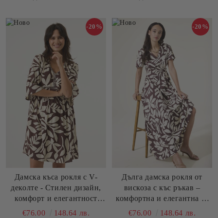
-20%
-20%
Дамска къса рокля с V-
Дълга дамска рокля от
деколте - Стилен дизайн,
вискоза с къс ръкав –
комфорт и елегантност
комфортна и елегантна за
GARCIA (SKU) P260283
всеки ден GARCIA (SKU)
€76.00
148.64 лв.
€76.00
148.64 лв.