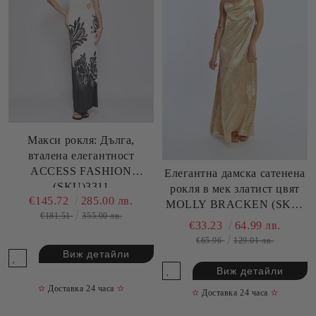
Макси рокля: Дълга,
вталена елегантност
ACCESS FASHION
Елегантна дамска сатенена
(SKU)3311
рокля в мек златист цвят
€145.72
285.00 лв.
MOLLY BRACKEN (SKU)
€181.51
355.00 лв.
ML59DP
€33.23
64.99 лв.
€65.96
129.01 лв.
Виж детайли
Виж детайли
✫
Доставка 24 часа
✫
✫
Доставка 24 часа
✫