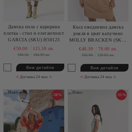
Дамска пола с карирана
Къса ежедневна дамска
плетка - стил и елегантност
рокля в цвят капучино
GARCIA (SKU) H50123
MOLLY BRACKEN (SKU)
HAR108BE
€59.00
115.39 лв.
€40.39
79.00 лв.
€84.36
164.99 лв.
€65.96
129.01 лв.
Виж детайли
Виж детайли
✫
Доставка 24 часа
✫
✫
Доставка 24 часа
✫
-50%
-51%