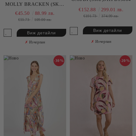
MOLLY BRACKEN (SKU)
€152.88
299.01 лв.
N290DP
€45.50
88.99 лв.
€191.73
374.99 лв.
€55.73
109.00 лв.
Виж детайли
Виж детайли
✗
Изчерпан
✗
Изчерпан
-30%
-20%