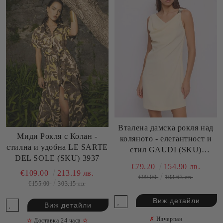
Вталена дамска рокля над
Миди Рокля с Колан -
коляното - елегантност и
стилна и удобна LE SARTE
стил GAUDI (SKU)
DEL SOLE (SKU) 3937
611FD15036
€79.20
154.90 лв.
€109.00
213.19 лв.
€99.00
193.63 лв.
€155.00
303.15 лв.
Виж детайли
Виж детайли
✗
Изчерпан
✫
Доставка 24 часа
✫