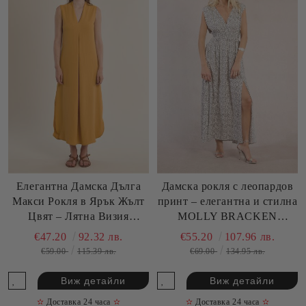
Елегантна Дамска Дълга
Дамска рокля с леопардов
Макси Рокля в Ярък Жълт
принт – елегантна и стилна
Цвят – Лятна Визия
MOLLY BRACKEN
MOLLY BRACKEN
N301EE
€47.20
92.32 лв.
€55.20
107.96 лв.
(SKU)G971EE
€59.00
115.39 лв.
€69.00
134.95 лв.
Виж детайли
Виж детайли
✫
Доставка 24 часа
✫
✫
Доставка 24 часа
✫