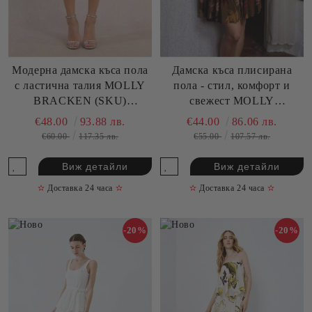
Модерна дамска къса пола
Дамска къса плисирана
с ластична талия MOLLY
пола - стил, комфорт и
BRACKEN (SKU)
свежест MOLLY
MW128EE
BRACKEN (SKU) T2210EE
€48.00
93.88 лв.
€44.00
86.06 лв.
€60.00
117.35 лв.
€55.00
107.57 лв.
Виж детайли
Виж детайли
✫
Доставка 24 часа
✫
✫
Доставка 24 часа
✫
-20%
-20%