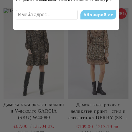
Не пропускай нови попълнения и специални промо оферти !
-31%
-30%
Дамска къса рокля с волани
Дамска къса рокля с
и V-деколте GARCIA
деликатен принт - стил и
(SKU) W40080
елегантност DERHY (SKU)
A510021
€67.00
131.04 лв.
€109.00
213.19 лв.