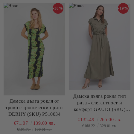
-30%
-19%
Дамска дълга рокля тип
Дамска дълга рокля от
риза - елегантност и
трико с тропически принт
комфорт GAUDI (SKU)
DERHY (SKU) P510034
511BD15003
€135.49
265.00 лв.
€71.07
139.00 лв.
€168.22
329.01 лв.
€101.75
199.01 лв.