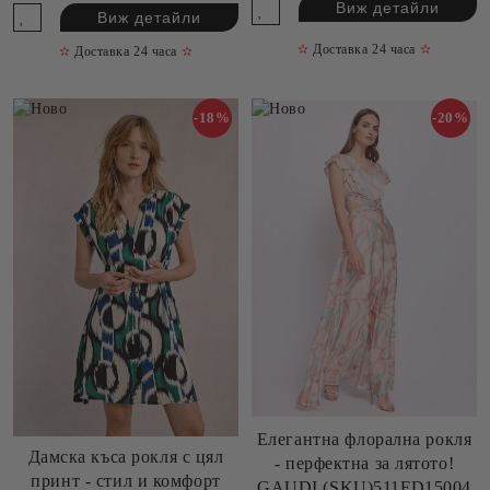
Виж детайли
Виж детайли
✫
Доставка 24 часа
✫
✫
Доставка 24 часа
✫
-18%
-20%
Елегантна флорална рокля
Дамска къса рокля с цял
- перфектна за лятото!
принт - стил и комфорт
GAUDI (SKU)511FD15004