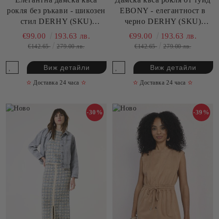
рокля без ръкави - шикозен
EBONY - елегантност в
стил DERHY (SKU)
черно DERHY (SKU)
A515000.
A515000
€99.00
193.63 лв.
€99.00
193.63 лв.
€142.65
279.00 лв.
€142.65
279.00 лв.
Виж детайли
Виж детайли
✫
Доставка 24 часа
✫
✫
Доставка 24 часа
✫
-30%
-39%