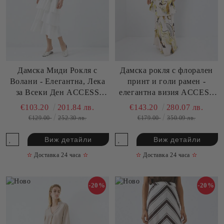
Дамска Миди Рокля с
Дамска рокля с флорален
Волани - Елегантна, Лека
принт и голи рамен -
за Всеки Ден ACCESS
елегантна визия ACCESS
FASHION (SKU) 3343
FASHION (SKU) 3374
€103.20
201.84 лв.
€143.20
280.07 лв.
€129.00
252.30 лв.
€179.00
350.09 лв.
Виж детайли
Виж детайли
✫
Доставка 24 часа
✫
✫
Доставка 24 часа
✫
-20%
-20%