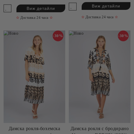
Виж детайли
Виж детайли
✫
Доставка 24 часа
✫
✫
Доставка 24 часа
✫
-30%
-30%
Дамска рокля-бохемска
Дамска рокля с бродирано