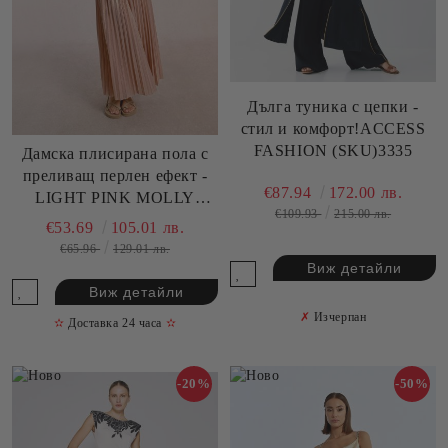
Дълга туника с цепки -
стил и комфорт!ACCESS
FASHION (SKU)3335
Дамска плисирана пола с
преливащ перлен ефект -
€87.94
172.00 лв.
LIGHT PINK MOLLY
€109.93
215.00 лв.
BRACKEN (SKU)
€53.69
105.01 лв.
TW136DE
€65.96
129.01 лв.
Виж детайли
Виж детайли
✗
Изчерпан
✫
Доставка 24 часа
✫
-20%
-50%