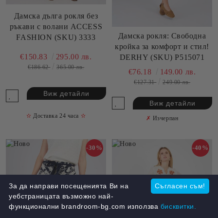
Дамска дълга рокля без
ръкави с волани ACCESS
Дамска рокля: Свободна
FASHION (SKU) 3333
кройка за комфорт и стил!
€150.83
295.00 лв.
DERHY (SKU) P515071
€186.62
365.00 лв.
€76.18
149.00 лв.
€127.31
249.00 лв.
Виж детайли
Виж детайли
✫
Доставка 24 часа
✫
✗
Изчерпан
-30%
-40%
За да направи посещенията Ви на
Съгласен съм!
уебстраницата възможно най-
функционални brandroom-bg.com използва
бисквитки.