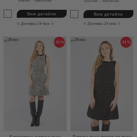
€96.63
188.99 лв.
€155.94
304.99 лв.
Виж детайли
Виж детайли
✫
Доставка 24 часа
✫
✫
Доставка 24 часа
✫
-31%
-31%
Елегантна дамска къса
Дамска къса рокля от туид