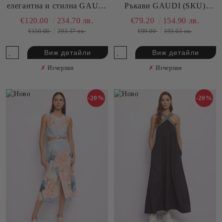
елегантна и стилна GAUDI
Ръкави GAUDI (SKU)
(SKU) 611FD15011
611FD15044
€120.00
234.70 лв.
€79.20
154.90 лв.
€150.00
293.37 лв.
€99.00
193.63 лв.
Виж детайли
Виж детайли
✗
Изчерпан
✗
Изчерпан
-20%
-20%