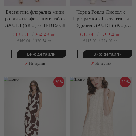
Елегантна флорална миди
Черна Рокля Лиосел с
рокля - перфектният избор
Презрамки - Елегантна и
GAUDI (SKU) 611FD15038
Удобна GAUDI (SKU)
611BD15003
€135.20
264.43 лв.
€92.00
179.94 лв.
€169.00
330.54 лв.
€115.00
224.92 лв.
Виж детайли
Виж детайли
✗
Изчерпан
✗
Изчерпан
-20%
-20%