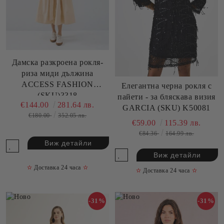
Дамска разкроена рокля-
риза миди дължина
ACCESS FASHION
Елегантна черна рокля с
(SKU)3318
пайети - за бляскава визия
€144.00
281.64 лв.
GARCIA (SKU) K50081
€180.00
352.05 лв.
€59.00
115.39 лв.
€84.36
164.99 лв.
Виж детайли
Виж детайли
✫
Доставка 24 часа
✫
✫
Доставка 24 часа
✫
-31%
-31%