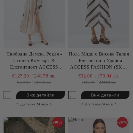
Свободна Дамска Рокля -
Пола Миди с Висока Талия
Стилен Комфорт &
- Елегантна и Удобна
Елегантност ACCESS
ACCESS FASHION (SKU)
FASHION (SKU) 3303
6044
€127.20
248.78 лв.
€92.00
179.94 лв.
€159.00
310.98 лв.
€115.00
224.92 лв.
Виж детайли
Виж детайли
✫
Доставка 24 часа
✫
✫
Доставка 24 часа
✫
-30%
-20%