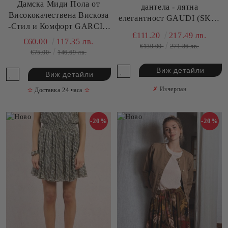
Дамска Миди Пола от
дантела - лятна
Висококачествена Вискоза
елегантност GAUDI (SKU)
-Стил и Комфорт GARCIA
611FD15024
€111.20
217.49 лв.
(SKU) P260323
€60.00
117.35 лв.
€139.00
271.86 лв.
€75.00
146.69 лв.
Виж детайли
Виж детайли
✗
Изчерпан
✫
Доставка 24 часа
✫
-20%
-20%