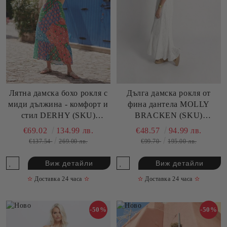
Дълга дамска рокля от
Лятна дамска бохо рокля с
фина дантела MOLLY
миди дължина - комфорт и
BRACKEN (SKU)
стил DERHY (SKU)
TR168BBP
P310102
€48.57
94.99 лв.
€69.02
134.99 лв.
€99.70
195.00 лв.
€137.54
269.00 лв.
Виж детайли
Виж детайли
✫
Доставка 24 часа
✫
✫
Доставка 24 часа
✫
-50%
-50%