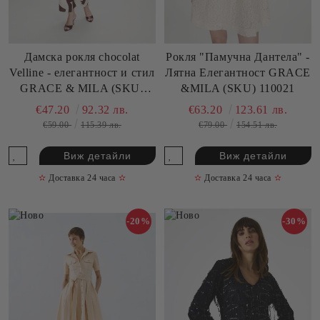
Дамска рокля chocolat
Рокля "Памучна Дантела" -
Velline - елегантност и стил
Лятна Елегантност GRACE
GRACE & MILA (SKU)
&MILA (SKU) 110021
110019
€47.20
92.32 лв.
€63.20
123.61 лв.
€59.00
115.39 лв.
€79.00
154.51 лв.
Виж детайли
Виж детайли
✫
Доставка 24 часа
✫
✫
Доставка 24 часа
✫
-20%
-30%