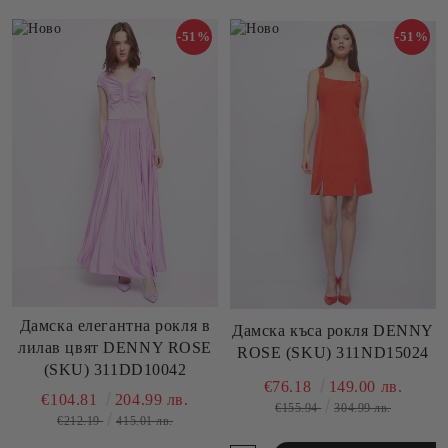
-51%
-51%
Дамска елегантна рокля в
Дамска къса рокля DENNY
лилав цвят DENNY ROSE
ROSE (SKU) 311ND15024
(SKU) 311DD10042
€76.18
149.00 лв.
€104.81
204.99 лв.
€155.94
304.99 лв.
€212.19
415.01 лв.