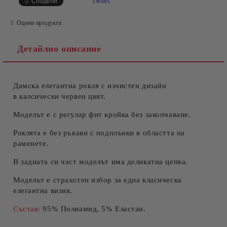
Tweet
Сподели
Оцени продукта
Детайлно описание
Дамска елегантна рокля с изчистен дизайн
Съгласен съм с
Политиката за лични данни
в калсически червен цвят.
Ние ще се свържем с вас в рамките на работния ден.
Моделът е с регулар фит кройка без закопчаване.
Роклята е без ръкави с подплънки в областта на
раменете.
В задната си част моделът има деликатна цепка.
Моделът е страхотен избор за една класическа
елегантна визия.
Състав:
95% Полиамид, 5% Еластан.