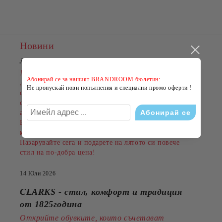
Новини
ЛЯТНО НАМАЛЕНИЕ В BRANDROOM
!
Лятото е сезонът на новите емоции, свежите визии и
Абонирай се за нашият BRANDROOM бюлетин:
добрите оферти. Именно затова BRANDROOM
Не пропускай нови попълнения и специални промо оферти !
стартира своята
ЛЯТНА РАЗПРОДАЖБА
с намаления до
-50%
на избрани обувки, дрехи и
аксесоари.
Намаленията важат за разнообразни артикули и
марки, а количествата са ограничени.
Пазарувайте сега и подарете на лятото си повече
стил на по-добра цена!
14 Юли 2026
CLARKS - стил, комфорт и традиция
от 1825година
Открийте обувките, които съчетават