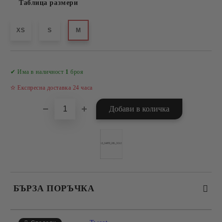
Таблица размери
XS
S
M
Добави в желани
✔ Има в наличност
1
броя
✫ Експресна доставка 24 часа
БЪРЗА ПОРЪЧКА
САМО ПОПЪЛНЕТЕ 4 ПОЛЕТА