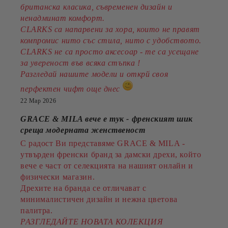
британска класика, съвременен дизайн и
ненадминат комфорт.
CLARKS са напарвени за хора, които не правят
компромис нито със стила, нито с удобството.
CLARKS не са просто аксесоар - те са усещане
за увереност във всяка стъпка !
Разгледай нашите модели и открй своя
перфектен чифт още днес
22 Мар 2026
GRACE & MILA вече е тук - френският шик
среща модерната женственост
С радост Ви представяме GRACE & MILA -
утвърден френски бранд за дамски дрехи, който
вече е част от селекцията на нашият онлайн и
физически магазин.
Дрехите на бранда се отличават с
минималистичен дизайн и нежна цветова
палитра.
РАЗГЛЕДАЙТЕ НОВАТА КОЛЕКЦИЯ