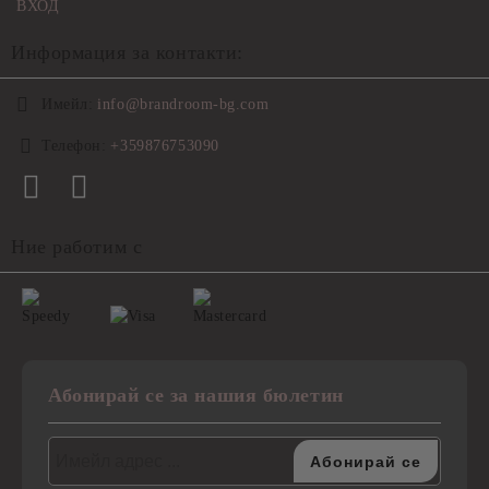
ВХОД
Информация за контакти:
Имейл:
info@brandroom-bg.com
Телефон:
+359876753090
Ние работим с
Абонирай се за нашия бюлетин