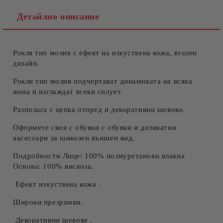
Детайлно описание
Рокля тип молив с ефект на изкуствена кожа, втален
Съгласен съм с
Политиката за лични данни
дизайн.
Ние ще се свържем с вас в рамките на работния ден.
Рокли тип молив подчертават динамиката на всяка
жена и изглаждат всеки силует.
Разполага с цепка отпред и декоративни шевове.
Оформете своя с обувки с обувки и деликатни
аксесоари за шикозен външен вид.
Подробности Лице: 100% полиуретанови влакна
Основа: 100% вискоза.
Ефект изкуствена кожа .
Широки презрамки.
Декоративни шевове .