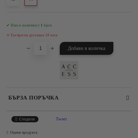
Добави в желани
✔ Има в наличност
1
броя
✫ Експресна доставка 24 часа
БЪРЗА ПОРЪЧКА
САМО ПОПЪЛНЕТЕ 4 ПОЛЕТА
Tweet
Сподели
Оцени продукта