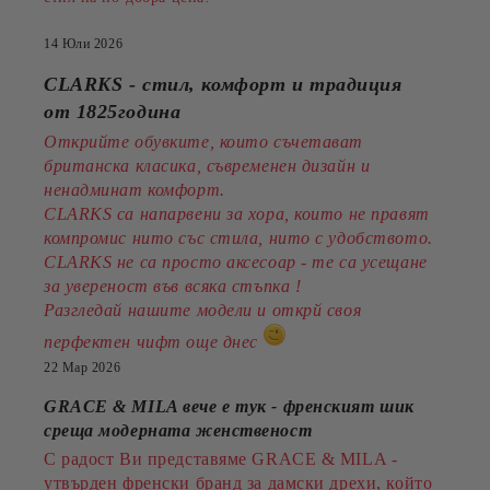
14 Юли 2026
CLARKS - стил, комфорт и традиция
от 1825година
Открийте обувките, които съчетават
британска класика, съвременен дизайн и
ненадминат комфорт.
CLARKS са напарвени за хора, които не правят
компромис нито със стила, нито с удобството.
CLARKS не са просто аксесоар - те са усещане
за увереност във всяка стъпка !
Разгледай нашите модели и открй своя
перфектен чифт още днес
22 Мар 2026
GRACE & MILA вече е тук - френският шик
среща модерната женственост
С радост Ви представяме GRACE & MILA -
утвърден френски бранд за дамски дрехи, който