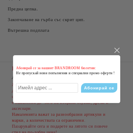
Предна цепка.
Закопчаване на гърба със скрит цип.
Вътрешна подплата
Новини
Абонирай се за нашият BRANDROOM бюлетин:
Не пропускай нови попълнения и специални промо оферти !
ЛЯТНО НАМАЛЕНИЕ В BRANDROOM
!
Лятото е сезонът на новите емоции, свежите визии и
добрите оферти. Именно затова BRANDROOM
стартира своята
ЛЯТНА РАЗПРОДАЖБА
с намаления до
-50%
на избрани обувки, дрехи и
аксесоари.
Намаленията важат за разнообразни артикули и
марки, а количествата са ограничени.
Пазарувайте сега и подарете на лятото си повече
стил на по-добра цена!