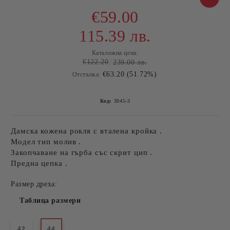
€59.00
115.39 лв.
Каталожна цена:
€122.20
239.00 лв.
€63.20 (51.72%)
Отстъпка:
Код:
3045-3
Дамска кожена рокля с вталена кройка .
Модел тип молив .
Закопчаване на гърба със скрит цип .
Предна цепка .
Размер дреха:
Таблица размери
42
44