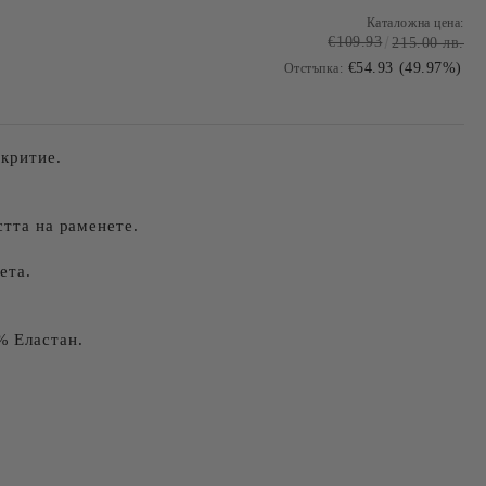
Каталожна цена:
€109.93
215.00 лв.
€54.93 (49.97%)
Отстъпка:
окритие.
стта на раменете.
ета.
% Еластан.