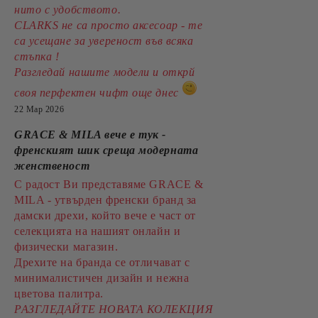
нито с удобството.
CLARKS не са просто аксесоар - те
са усещане за увереност във всяка
стъпка !
Разгледай нашите модели и открй
своя перфектен чифт още днес
22 Мар 2026
GRACE & MILA вече е тук -
френският шик среща модерната
женственост
С радост Ви представяме GRACE &
MILA - утвърден френски бранд за
дамски дрехи, който вече е част от
селекцията на нашият онлайн и
физически магазин.
Дрехите на бранда се отличават с
минималистичен дизайн и нежна
цветова палитра.
РАЗГЛЕДАЙТЕ НОВАТА КОЛЕКЦИЯ