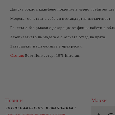
Дамска рокля с кадифено покритие в черно графитен цввт
Моделът съчетава в себе си нестандартна изтънченост.
Роклята е без ръкави с декорация от финни пайети в обла
Закопчаването на модела е с копчета отзад на врата.
Завършекът на дължината е чрез ресни.
Състав:
90% Полиестер, 10% Еластан.
Новини
Марки
ЛЯТНО НАМАЛЕНИЕ В BRANDROOM
!
Лятото е сезонът на новите емоции,