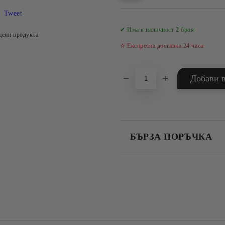
Tweet
✔ Има в наличност
2
броя
цени продукта
✫ Експресна доставка 24 часа
БЪРЗА ПОРЪЧКА
САМО ПОПЪЛНЕТЕ 4 ПОЛЕТА
Съгласен съм с
Политика
Ние ще се свържем с вас в рамки