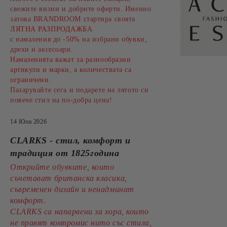
свежите визии и добрите оферти. Именно
затова BRANDROOM стартира своята
ЛЯТНА РАЗПРОДАЖБА
с намаления до
-50%
на избрани обувки,
дрехи и аксесоари.
Намаленията важат за разнообразни
артикули и марки, а количествата са
ограничени.
Пазарувайте сега и подарете на лятото си
повече стил на по-добра цена!
14 Юли 2026
CLARKS - стил, комфорт и
традиция от 1825година
Открийте обувките, които
съчетават британска класика,
съвременен дизайн и ненадминат
комфорт.
CLARKS са напарвени за хора, които
не правят компромис нито със стила,