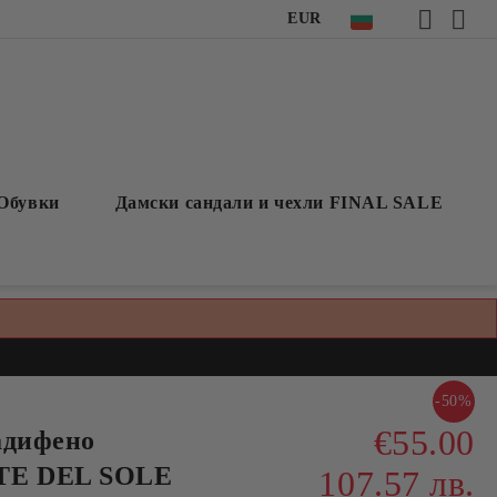
EUR
Обувки
Дамски сандали и чехли FINAL SALE
-50%
€55.00
адифено
RTE DEL SOLE
107.57 лв.