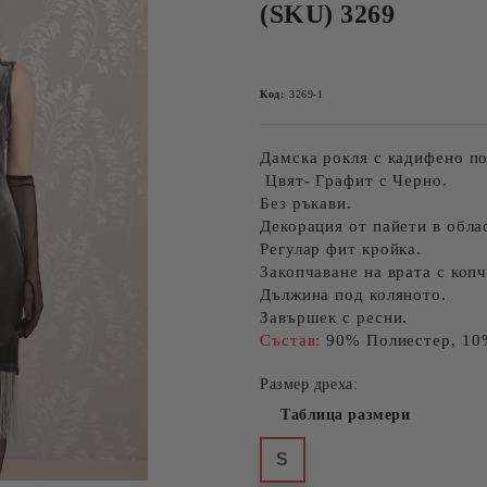
(SKU) 3269
Код:
3269-1
Дамска рокля с кадифено п
Цвят-
Графит с Черно.
Без ръкави.
Декорация от пайети в обла
Регулар фит кройка.
Закопчаване на врата с копч
Дължина под коляното.
Завършек с ресни.
Състав:
90% Полиестер, 10
Размер дреха:
Таблица размери
S