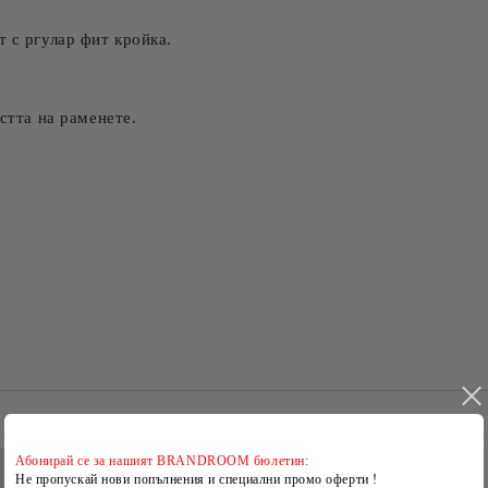
 с ргулар фит кройка.
стта на раменете.
Абонирай се за нашият BRANDROOM бюлетин:
Не пропускай нови попълнения и специални промо оферти !