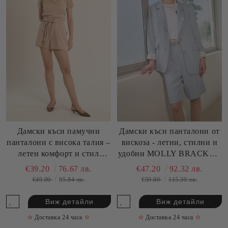
Дамски къси памучни
Дамски къси панталони от
панталони с висока талия –
вискоза - летни, стилни и
летен комфорт и стил
удобни MOLLY BRACKEN
MOLLY BRACKEN (SKU)
(SKU) GL725EE
€39.20
76.67 лв.
€47.20
92.32 лв.
T1986EP
€49.00
95.84 лв.
€59.00
115.39 лв.
Виж детайли
Виж детайли
✫
Доставка 24 часа
✫
✫
Доставка 24 часа
✫