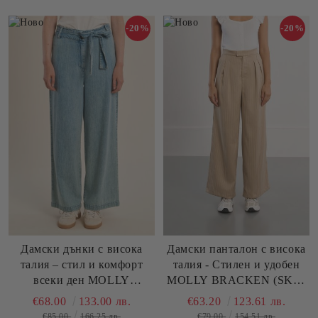
-20%
-20%
Дамски дънки с висока
Дамски панталон с висока
талия – стил и комфорт
талия - Стилен и удобен
всеки ден MOLLY
MOLLY BRACKEN (SKU)
BRACKEN (SKU)
TLF110EP
€68.00
133.00 лв.
€63.20
123.61 лв.
ZA211EE
€85.00
166.25 лв.
€79.00
154.51 лв.