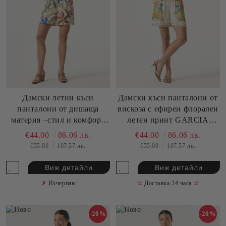
Дамски летни къси
Дамски къси панталони от
панталони от дишаща
вискоза с ефирен флорален
материя –стил и комфорт
летен принт GARCIA
GARCIA (SKU) R260343
(SKU) Q260146
€44.00
86.06 лв.
€44.00
86.06 лв.
€55.00
107.57 лв.
€55.00
107.57 лв.
Виж детайли
Виж детайли
✗
Изчерпан
✫
Доставка 24 часа
✫
-20%
-20%