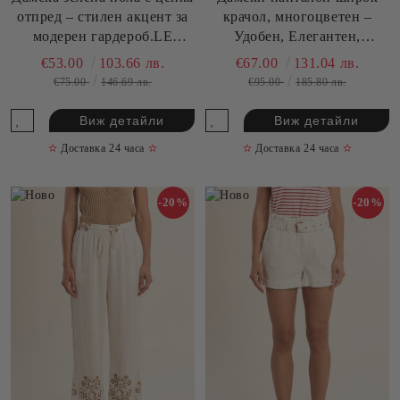
отпред – стилен акцент за
крачол, многоцветен –
модерен гардероб.LE
Удобен, Елегантен,
SORTE DEL SOLE
Модерен.LE SORTE DEL
€53.00
103.66 лв.
€67.00
131.04 лв.
(SKU)3822
SOLE (SKU)3886
€75.00
146.69 лв.
€95.00
185.80 лв.
Виж детайли
Виж детайли
✫
Доставка 24 часа
✫
✫
Доставка 24 часа
✫
-20%
-20%