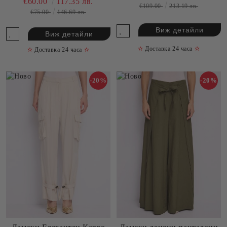
€60.00
117.35 лв.
€109.00
213.19 лв.
€75.00
146.69 лв.
Виж детайли
Виж детайли
✫
Доставка 24 часа
✫
✫
Доставка 24 часа
✫
-20%
-20%