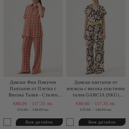
Дамски Фин Памучен
Дамски панталон от
Панталон от Плетка с
вискоза с висока еластична
Висока Талия - Стилен
талия GARCIA (SKU)
Комфорт GARCIA (SKU)
P260310
€60.00
117.35 лв.
€60.00
117.35 лв.
P260316
€75.00
146.69 лв.
€75.00
146.69 лв.
Виж детайли
Виж детайли