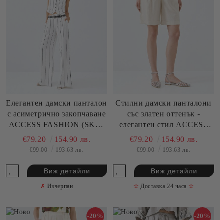
Елегантен дамски панталон
Стилни дамски панталони
с асиметрично закопчаване
със златен оттенък -
ACCESS FASHION (SKU)
елегантен стил ACCESS
5024
FASHION (SKU) 5104
€79.20
154.90 лв.
€79.20
154.90 лв.
€99.00
193.63 лв.
€99.00
193.63 лв.
Виж детайли
Виж детайли
✗
Изчерпан
✫
Доставка 24 часа
✫
-20%
-20%