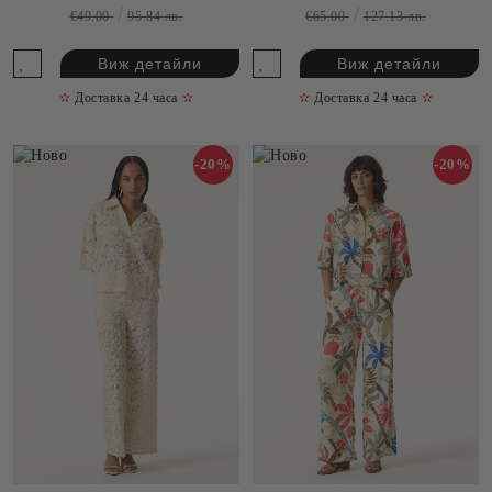
ELF957EP
€49.00
95.84 лв.
€65.00
127.13 лв.
Виж детайли
Виж детайли
✫
Доставка 24 часа
✫
✫
Доставка 24 часа
✫
-20%
-20%