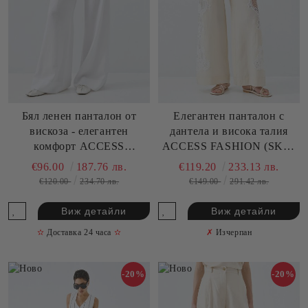
Бял ленен панталон от
Елегантен панталон с
вискоза - елегантен
дантела и висока талия
комфорт ACCESS
ACCESS FASHION (SKU)
FASHION (SKU) 5032
5039
€96.00
187.76 лв.
€119.20
233.13 лв.
€120.00
234.70 лв.
€149.00
291.42 лв.
Виж детайли
Виж детайли
✫
Доставка 24 часа
✫
✗
Изчерпан
-20%
-20%