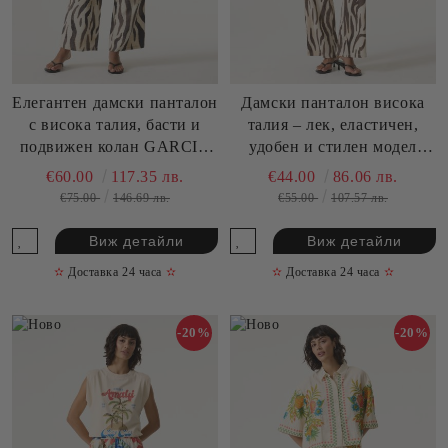
Елегантен дамски панталон
Дамски панталон висока
с висока талия, басти и
талия – лек, еластичен,
подвижен колан GARCIA
удобен и стилен модел
(SKU) Q260113
GARCIA (SKU) Q260110
€60.00
117.35 лв.
€44.00
86.06 лв.
€75.00
146.69 лв.
€55.00
107.57 лв.
Виж детайли
Виж детайли
✫
Доставка 24 часа
✫
✫
Доставка 24 часа
✫
-20%
-20%