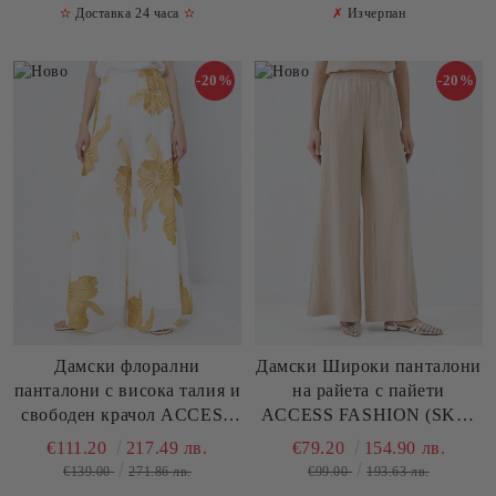
✫
Доставка 24 часа
✫
✗
Изчерпан
-20%
-20%
Дамски флорални
Дамски Широки панталони
панталони с висока талия и
на райета с пайети
свободен крачол ACCESS
ACCESS FASHION (SKU)
FASHION (SKU) 5100
5049
€111.20
217.49 лв.
€79.20
154.90 лв.
€139.00
271.86 лв.
€99.00
193.63 лв.