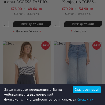
и стил ACCESS FASHION
Комфорт ACCESS
(SKU) 5084
FASHION (SKU) 5128
€76.00
148.64 лв.
€79.20
154.90 лв.
€95.00
185.80 лв.
€99.00
193.63 лв.
Виж детайли
Виж детайли
✫
Доставка 24 часа
✫
✗
Изчерпан
-20%
-20%
За да направи посещенията Ви на
Съгласен съм!
уебстраницата възможно най-
функционални brandroom-bg.com използва
бисквитки.