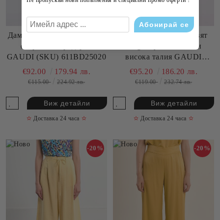
Не пропускай нови попълнения и специални промо оферти !
Дамски панталон в цвят
Дамски Бели Прави Дънки
burgundy с плисета и
с Красива Бродерия
висока талия GAUDI
GAUDI (SKU) 611BD25020
(SKU) 611FD25024
€95.20
186.20 лв.
€92.00
179.94 лв.
€119.00
232.74 лв.
€115.00
224.92 лв.
Виж детайли
Виж детайли
✫
Доставка 24 часа
✫
✫
Доставка 24 часа
✫
-20%
-20%