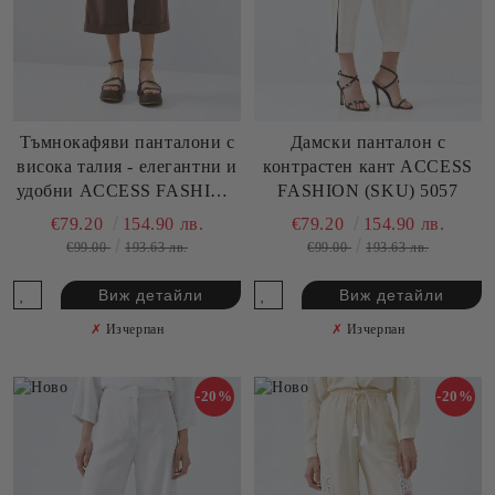
Тъмнокафяви панталони с
Дамски панталон с
висока талия - елегантни и
контрастен кант ACCESS
удобни ACCESS FASHION
FASHION (SKU) 5057
(SKU) 5046
€79.20
154.90 лв.
€79.20
154.90 лв.
€99.00
193.63 лв.
€99.00
193.63 лв.
Виж детайли
Виж детайли
✗
Изчерпан
✗
Изчерпан
-20%
-20%