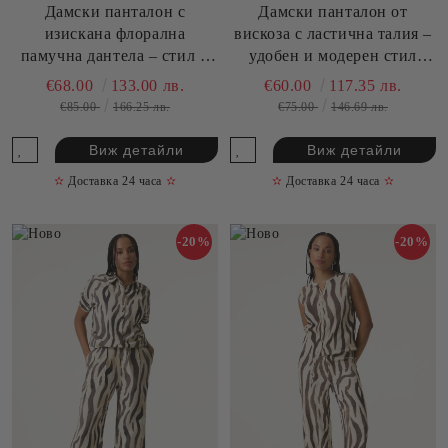
Дамски панталон с
Дамски панталон от
изискана флорална
вискоза с ластична талия –
памучна дантела – стил и
удобен и модерен стил
комфорт GARCIA (SKU)
GARCIA (SKU) R260310
€68.00
133.00 лв.
€60.00
117.35 лв.
Q260117
€85.00
166.25 лв.
€75.00
146.69 лв.
Виж детайли
Виж детайли
✫
Доставка 24 часа
✫
✫
Доставка 24 часа
✫
-20%
-20%