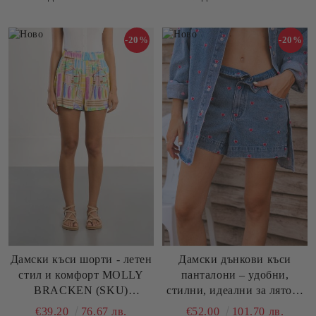
-20%
-20%
Дамски къси шорти - летен
Дамски дънкови къси
стил и комфорт MOLLY
панталони – удобни,
BRACKEN (SKU)
стилни, идеални за лятото
LAL653EE
MOLLY BRACKEN (SKU)
€39.20
76.67 лв.
€52.00
101.70 лв.