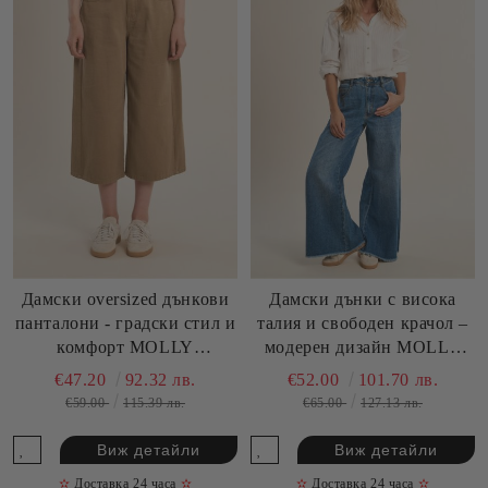
Дамски oversized дънкови
Дамски дънки с висока
панталони - градски стил и
талия и свободен крачол –
комфорт MOLLY
модерен дизайн MOLLY
BRACKEN (SKY)
BRACKEN (SKU) ED68CN
€47.20
92.32 лв.
€52.00
101.70 лв.
EF1632EP
€59.00
115.39 лв.
€65.00
127.13 лв.
Виж детайли
Виж детайли
✫
Доставка 24 часа
✫
✫
Доставка 24 часа
✫