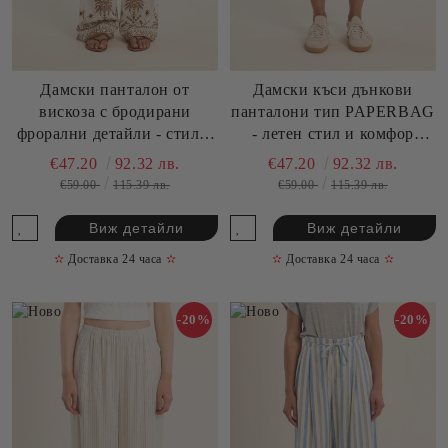
Дамски панталон от
Дамски къси дънкови
вискоза с бродирани
панталони тип PAPERBAG
фрорални детайли - стил и
- летен стил и комфор
елегантност MOLLY
MOLLY BRACKEN (SKU)
€47.20
92.32 лв.
€47.20
92.32 лв.
BRACKEN (SKU)
E1713EP
€59.00
115.39 лв.
€59.00
115.39 лв.
LA1904EE
Виж детайли
Виж детайли
✫
Доставка 24 часа
✫
✫
Доставка 24 часа
✫
-20%
-20%