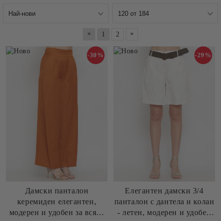
«
»
1
2
-30%
-29%
Дамски панталон
Елегантен дамски 3/4
керемиден елегантен,
панталон с дантела и колан
модерен и удобен за всяка
- летен, модерен и удобен