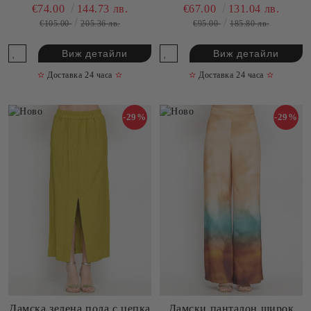
дама!LE SORTE DEL SOLE
LE SORTE DEL SOLE
€74.00
144.73 лв.
€67.00
131.04 лв.
(SKU)3837
(SKU)4010,
€105.00
205.36 лв.
€95.00
185.80 лв.
Виж детайли
Виж детайли
✫
Доставка 24 часа
✫
✫
Доставка 24 часа
✫
-29%
-29%
Дамска зелена пола с цепка
Дамски панталон широк