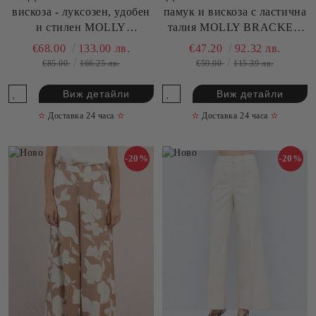
вискоза - луксозен, удобен
памук и вискоза с ластична
и стилен MOLLY
талия MOLLY BRACKEN
BRACKEN (SKU) TF140EP
(SKU) LA1960EP
€68.00
133.00 лв.
€47.20
92.32 лв.
€85.00
166.25 лв.
€59.00
115.39 лв.
Виж детайли
Виж детайли
✫
Доставка 24 часа
✫
✫
Доставка 24 часа
✫
-20%
-20%