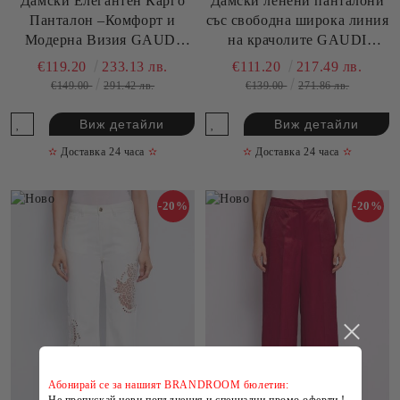
Дамски Елегантен Карго
Дамски ленени панталони
Панталон –Комфорт и
със свободна широка линия
Модерна Визия GAUDI
на крачолите GAUDI
(SKU) 611FD25006
(SKU) 611FD25036
€119.20
233.13 лв.
€111.20
217.49 лв.
€149.00
291.42 лв.
€139.00
271.86 лв.
Виж детайли
Виж детайли
✫
Доставка 24 часа
✫
✫
Доставка 24 часа
✫
-20%
-20%
Абонирай се за нашият BRANDROOM бюлетин: