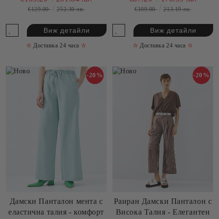
€129.00
252.30 лв.
€109.00
213.19 лв.
Виж детайли
Виж детайли
✫
Доставка 24 часа
✫
✫
Доставка 24 часа
✫
-20%
-20%
Дамски Панталон мента с
Раиран Дамски Панталон с
еластична талия - комфорт
Висока Талия - Елегантен