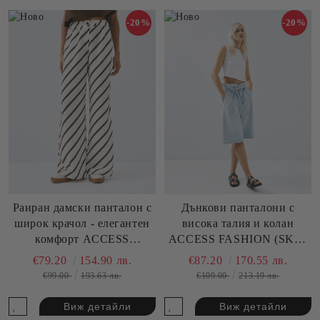
-20%
-20%
Раиран дамски панталон с
Дънкови панталони с
широк крачол - елегантен
висока талия и колан
комфорт ACCESS
ACCESS FASHION (SKU)
FASHION (SKU) 5106
5303
€79.20
154.90 лв.
€87.20
170.55 лв.
€99.00
193.63 лв.
€109.00
213.19 лв.
Виж детайли
Виж детайли