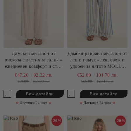
Дамски панталон от
Дамски раиран панталон от
вискоза с ластична талия –
лен и памук - лек, свеж и
ежедневен комфорт и стил
удобен за лятото MOLLY
MOLLY BRACKEN (SKU)
BRACKEN (SKU)
€47.20
92.32 лв.
€52.00
101.70 лв.
G961EE
LA1887EP
€59.00
115.39 лв.
€65.00
127.13 лв.
Виж детайли
Виж детайли
✫
Доставка 24 часа
✫
✫
Доставка 24 часа
✫
-20%
-20%