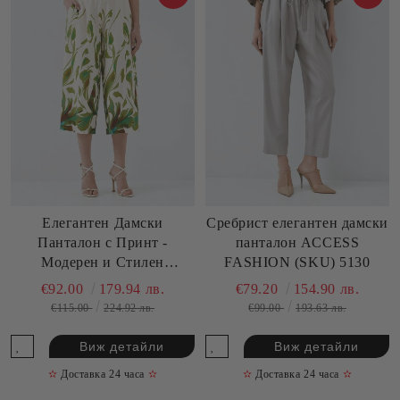
Елегантен Дамски
Сребрист елегантен дамски
Панталон с Принт -
панталон ACCESS
Модерен и Стилен
FASHION (SKU) 5130
ACCESS FASHION (SKU)
€92.00
179.94 лв.
€79.20
154.90 лв.
5070
€115.00
224.92 лв.
€99.00
193.63 лв.
Виж детайли
Виж детайли
✫
Доставка 24 часа
✫
✫
Доставка 24 часа
✫