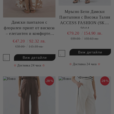
Мръсно Бели Дамски
Панталони с Висока Талия
Дамски панталон с
ACCESS FASHION (SKU)
флорален принт от вискоза
5044
€79.20
154.90 лв.
– елегантен и комфортен
€99.00
193.63 лв.
MOLLY BRACKEN (SKU)
€47.20
92.32 лв.
LA1864EE
€59.00
115.39 лв.
Виж детайли
Виж детайли
✫
Доставка 24 часа
✫
✫
Доставка 24 часа
✫
-20%
-20%