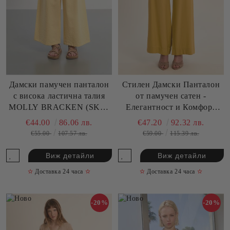
Дамски памучен панталон
Стилен Дамски Панталон
с висока ластична талия
от памучен сатен -
MOLLY BRACKEN (SKU)
Елегантност и Комфорт
ML72EP
MOLLY BRACKEN (SKU)
€44.00
86.06 лв.
€47.20
92.32 лв.
LA1899EP
€55.00
107.57 лв.
€59.00
115.39 лв.
Виж детайли
Виж детайли
✫
Доставка 24 часа
✫
✫
Доставка 24 часа
✫
-20%
-20%