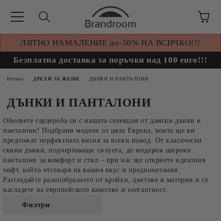
ЛЯТНО НАМАЛЕНИЕ до-50% НА ВСИЧКО!!!
Безплатна доставка за поръчки над 100 euro!!!
Начало
ДРЕХИ ЗА ЖЕНИ
ДЪНКИ И ПАНТАЛОНИ
ДЪНКИ И ПАНТАЛОНИ
Обновете гардероба си с нашата селекция от дамски дънки и
панталони! Подбрани модели от цяла Европа, които ще ви
предложат перфектната визия за всеки повод. От класически
скини дънки, подчертаващи силуета, до модерни широки
панталони за комфорт и стил – при нас ще откриете идеалния
чифт, който отговаря на вашия вкус и предпочитания.
Разгледайте разнообразието от кройки, цветове и материи и се
насладете на европейското качество и елегантност.
Филтри