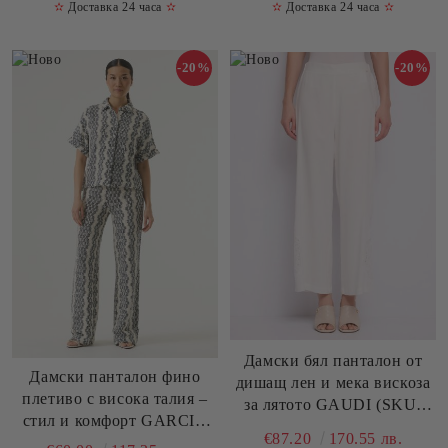
✫
Доставка 24 часа
✫
✫
Доставка 24 часа
✫
-20%
-20%
Дамски бял панталон от
Дамски панталон фино
дишащ лен и мека вискоза
плетиво с висока талия –
за лятото GAUDI (SKU)
стил и комфорт GARCIA
611FD25019
€87.20
170.55 лв.
(SKU) O260111