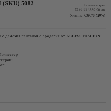
(SKU) 5082
Каталожна цена:
€198.89
389.00 лв.
€39.78 (20%)
Отстъпка:
ия с дамския панталон с бродерия от ACCESS FASHION!
Полиестер
тстрани
топ