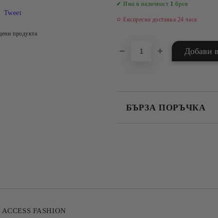
✔ Има в наличност
1
броя
Tweet
✫ Експресна доставка 24 часа
цени продукта
БЪРЗА ПОРЪЧКА
САМО ПОПЪЛНЕТЕ 4 ПОЛЕТА
Съгласен съм с
Политика
Ние ще се свържем с вас в рамки
зия ACCESS FASHION