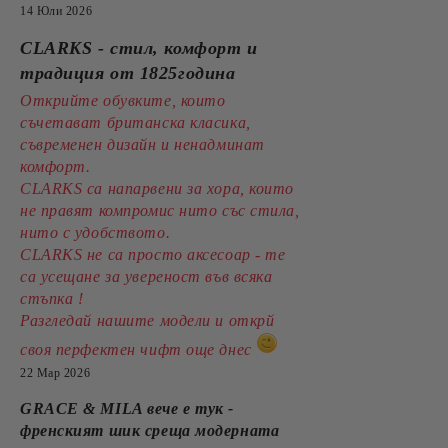
14 Юли 2026
CLARKS - стил, комфорт и
традиция от 1825година
Открийте обувките, които
съчетават британска класика,
съвременен дизайн и ненадминат
комфорт.
CLARKS са напарвени за хора, които
не правят компромис нито със стила,
нито с удобството.
CLARKS не са просто аксесоар - те
са усещане за увереност във всяка
стъпка !
Разгледай нашите модели и открй
своя перфектен чифт още днес
22 Мар 2026
GRACE & MILA вече е тук -
френският шик среща модерната