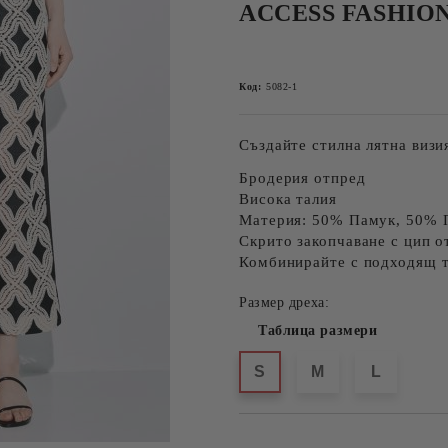
ACCESS FASHION 
Код:
5082-1
Създайте стилна лятна виз
Бродерия отпред
Висока талия
Материя:
50% Памук, 50% 
Скрито закопчаване с цип о
Комбинирайте с подходящ 
Размер дреха:
Таблица размери
S
M
L