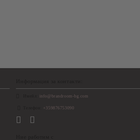
Информация за контакти:
Имейл:
info@brandroom-bg.com
Телефон:
+359876753090
Ние работим с