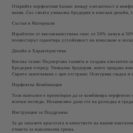
Открийте перфектния баланс между елегантност и комфор
визия. Със своята уникална бродерия и изискан дизайн, 
Състав и Материали
Изработен от висококачествена смес от
50% памук
и
50%
полиестерът гарантира устойчивост на износване и лесна
Дизайн и Характеристики
Висока талия:
Подчертава талията и създава елегантен си
Бродерия отпред:
Уникална бродерия, която придава изи
Скрито закопчаване с цип отстрани:
Осигурява гладък и 
Перфектна Комбинация
Този панталон е проектиран да се комбинира перфектно
всички погледи. Независимо дали сте на разходка в град
Инструкции за Поддръжка
За да запазите красотата и качеството на вашия пантало
етикета за максимална грижа.