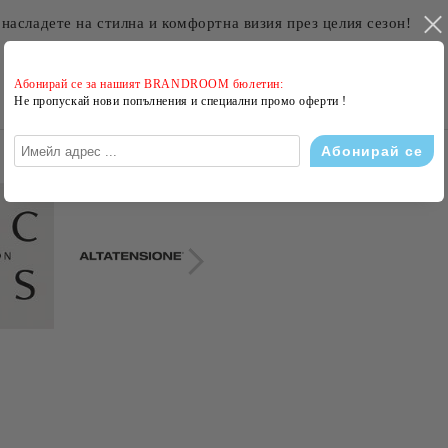
 насладете на стилна и комфортна визия през целия сезон!
Абонирай се за нашият BRANDROOM бюлетин:
Не пропускай нови попълнения и специални промо оферти !