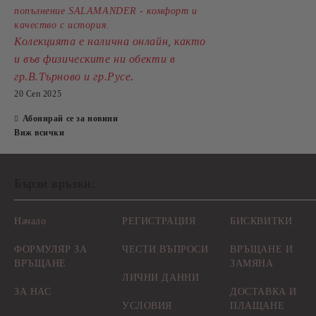
попълнение SALAMANDER - комфорт и
качество с история.
Колекцията е налична онлайн, както
и във физическите ни обекти в
.
гр.В.Търново и гр.Русе
20 Сеп 2025
Абонирай се за новини
Виж всички
Бързи връзки:
Начало
РЕГИСТРАЦИЯ
БИСКВИТКИ
ФОРМУЛЯР ЗА
ЧЕСТИ ВЪПРОСИ
ВРЪЩАНЕ И
ВРЪЩАНЕ
ЗАМЯНА
ЛИЧНИ ДАННИ
ЗА НАС
ДОСТАВКА И
УСЛОВИЯ
ПЛАЩАНЕ