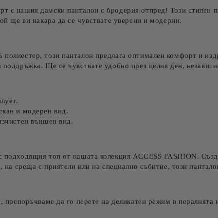
т с нашия дамски панталон с бродерия отпред! Този стилен па
той ще ви накара да се чувствате уверени и модерни.
 полиестер
, този панталон предлага оптимален комфорт и из
 поддръжка. Ще се чувствате удобно през целия ден, независи
лует.
скан и модерен вид.
изчистен външен вид.
 с
подходящия топ
от нашата колекция ACCESS FASHION. Създа
а, на среща с приятели или на специално събитие, този пантал
н, препоръчваме да го перете на деликатен режим в пералнята 