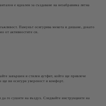
нталон е идеален за създаване на незабравима лятна
дръжливост. Памукът осигурява мекота и дишане, докато
мо от активностите си.
йте завършен и стилен аутфит, който ще привлече
он ще ви осигури увереност и комфорт.
и да го сушите на въздух. Следвайте инструкциите на