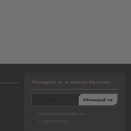
Абонирай се за нашия бюлетин
info@brandroom-bg.com
+359876753090