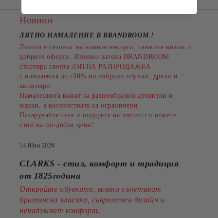
Новини
ЛЯТНО НАМАЛЕНИЕ В BRANDROOM
!
Лятото е сезонът на новите емоции, свежите визии и
добрите оферти. Именно затова BRANDROOM
стартира своята
ЛЯТНА РАЗПРОДАЖБА
с намаления до
-50%
на избрани обувки, дрехи и
аксесоари.
Намаленията важат за разнообразни артикули и
марки, а количествата са ограничени.
Пазарувайте сега и подарете на лятото си повече
стил на по-добра цена!
14 Юли 2026
CLARKS - стил, комфорт и традиция
от 1825година
Открийте обувките, които съчетават
британска класика, съвременен дизайн и
ненадминат комфорт.