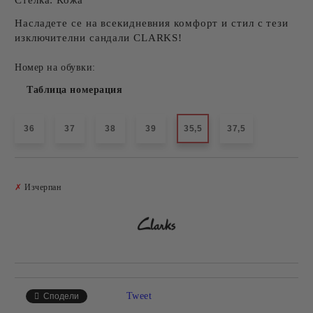
Стелка:
Кожа
Насладете се на всекидневния комфорт и стил с тези
изключителни сандали CLARKS!
Номер на обувки:
Таблица номерация
36
37
38
39
35,5
37,5
Добави в желани
✗
Изчерпан
Tweet
Сподели