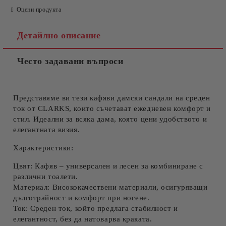
Оцени продукта
Детайлно описание
Често задавани въпроси
Представяме ви тези кафяви дамски сандали на среден
ток от CLARKS, които съчетават
ежедневен комфорт
и
стил. Идеални за всяка дама, която цени удобството и
елегантната визия.
Характеристики:
Цвят:
Кафяв – универсален и лесен за комбиниране с
различни тоалети.
Материал:
Висококачествени материали, осигуряващи
дълготрайност и комфорт при носене.
Ток:
Среден ток, който предлага стабилност и
елегантност, без да натоварва краката.