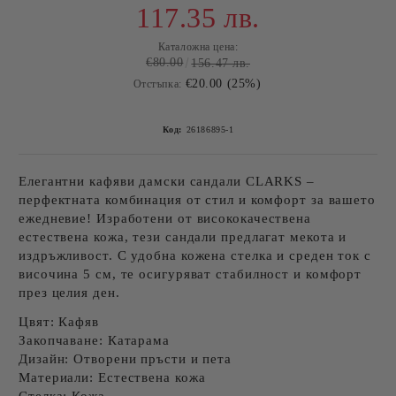
117.35 лв.
Каталожна цена:
€80.00
156.47 лв.
€20.00 (25%)
Отстъпка:
Код:
26186895-1
Елегантни кафяви дамски сандали CLARKS
–
перфектната комбинация от стил и комфорт за вашето
ежедневие! Изработени от
висококачествена
естествена кожа
, тези сандали предлагат мекота и
издръжливост. С
удобна кожена стелка
и
среден ток с
височина 5 см
, те осигуряват стабилност и комфорт
през целия ден.
Цвят:
Кафяв
Закопчаване:
Катарама
Дизайн:
Отворени пръсти и пета
Материали:
Естествена кожа