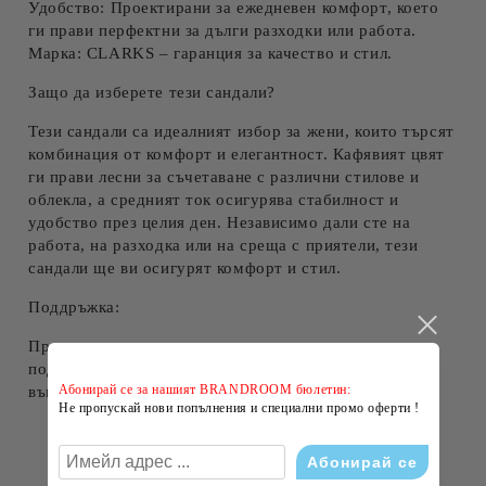
Удобство:
Проектирани за ежедневен комфорт, което
ги прави перфектни за дълги разходки или работа.
Марка:
CLARKS – гаранция за качество и стил.
Защо да изберете тези сандали?
Тези сандали са идеалният избор за жени, които търсят
комбинация от комфорт и елегантност
. Кафявият цвят
ги прави лесни за съчетаване с различни стилове и
облекла, а средният ток осигурява стабилност и
удобство през целия ден. Независимо дали сте на
работа, на разходка или на среща с приятели, тези
сандали ще ви осигурят комфорт и стил.
Поддръжка:
Препоръчва се редовно почистване с мека кърпа и
подходящи препарати за кожа, за да запазите добрия
Абонирай се за нашият BRANDROOM бюлетин:
външен вид на сандалите.
Не пропускай нови попълнения и специални промо оферти !