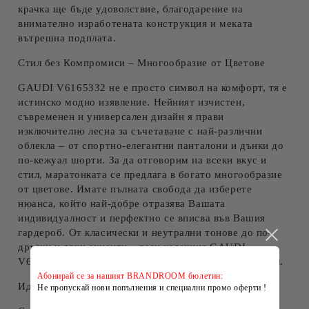
крачка ще бъде удоволствие, благодарение на
внимателно изработената конструкция и
меката
вътрешна подплата
.
Стил без Компромиси – Многообразие от Цветове
GAUDI V6165332 не е просто символ на комфорт, тя е
истинско модно изявление. Нейният
изчистен,
съвременен и универсален дизайн
я прави
изключително лесна за съчетаване с най-различни
облекла – от спортно-елегантни панталони и дънки до
по-кежуал шорти. За да отговорим на всеки вкус и
стил, маратонката се предлага в
богато многообразие
от цветове
. Имате пълната свобода да изберете
нюанса, който най-добре отразява Вашата
индивидуалност и перфектно се вписва във Вашия
гардероб. От класически и неутрални тонове до по-
дръзки и ярки акценти –
тази колекция
GAUDI
V6165332 е създадена да допълни уникалния Ви стил.
Абонирай се за нашият BRANDROOM бюлетин:
Идеални за Всяка Ежедневна Активност
Не пропускай нови попълнения и специални промо оферти !