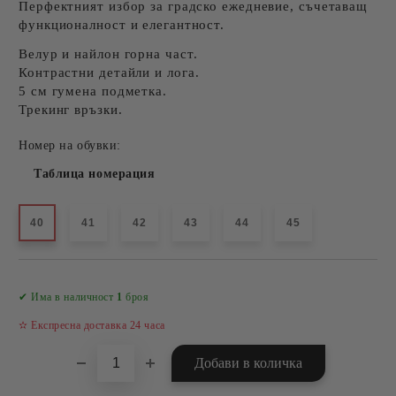
Перфектният избор за градско ежедневие, съчетаващ
функционалност и елегантност.
Велур и найлон
горна част.
Контрастни детайли
и лога.
5 см
гумена подметка
.
Трекинг връзки
.
Номер на обувки:
Таблица номерация
40
41
42
43
44
45
Добави в желани
✔ Има в наличност
1
броя
✫ Експресна доставка 24 часа