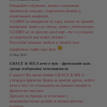
Открийте обувките, които съчетават
британска класика, съвременен дизайн и
ненадминат комфорт.
CLARKS са напарвени за хора, които не правят
компромис нито със стила, нито с удобството.
CLARKS не са просто аксесоар - те са усещане
за увереност във всяка стъпка !
Разгледай нашите модели и открй своя
перфектен чифт още днес
22 Мар 2026
GRACE & MILA вече е тук - френският шик
среща модерната женственост
С радост Ви представяме GRACE & MILA -
утвърден френски бранд за дамски дрехи, който
вече е част от селекцията на нашият онлайн и
физически магазин.
Дрехите на бранда се отличават с
минималистичен дизайн и нежна цветова
палитра.