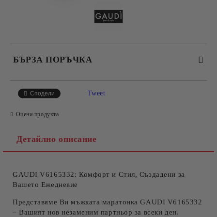
БЪРЗА ПОРЪЧКА
САМО ПОПЪЛНЕТЕ 4 ПОЛЕТА
Tweet
Сподели
Оцени продукта
Детайлно описание
GAUDI V6165332: Комфорт и Стил, Създадени за
Съгласен съм с
Политиката за лични данни
Вашето Ежедневие
Ние ще се свържем с вас в рамките на работния ден.
Представяме Ви мъжката маратонка GAUDI V6165332
– Вашият нов незаменим партньор за всеки ден.