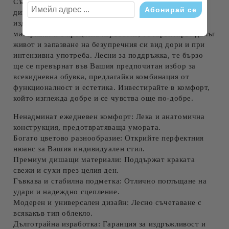
Създадени да издържат на предизвикателствата на
динамичния живот, тези маратонки са
изключително
издръжливи
. Изработени от висококачествени
материали и с прецизна изработка, те гарантират дълъг
живот и запазване на безупречния си вид дори и при
интензивна употреба. Лесни за поддръжка, те бързо
ще се превърнат във Вашия предпочитан избор за
всекидневна обувка, предлагайки комбинация от
функционалност и естетика. Инвестирайте в комфорт,
който изглежда добре и се чувства още по-добре.
Ненадминат ежедневен комфорт:
Лека и анатомична
конструкция, предотвратяваща умората.
Богато цветово разнообразие:
Открийте перфектния
нюанс за Вашия индивидуален стил.
Премиум дишащи материали:
Поддържат краката
свежи и сухи през целия ден.
Гъвкава и стабилна подметка:
Отлично поглъщане на
удари и надеждно сцепление.
Модерен и универсален дизайн:
Лесно съчетаване с
всякакъв тип облекло.
Дълготрайна изработка:
Гаранция за издръжливост и