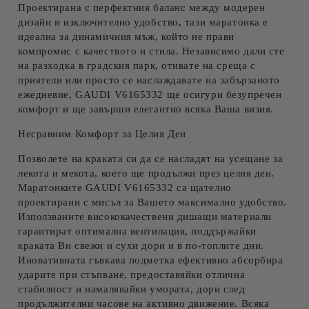
Проектирана с перфектния баланс между модерен
дизайн и изключително удобство, тази маратонка е
идеална за динамичния мъж, който не прави
компромис с качеството и стила. Независимо дали сте
на разходка в градския парк, отивате на среща с
приятели или просто се наслаждавате на забързаното
ежедневие, GAUDI V6165332 ще осигури безупречен
комфорт и ще завърши елегантно всяка Ваша визия.
Несравним Комфорт за Целия Ден
Позволете на краката си да се насладят на усещане за
лекота и мекота, което ще продължи през целия ден.
Маратонките GAUDI V6165332 са щателно
проектирани с мисъл за Вашето максимално удобство.
Използваните
висококачествени дишащи материали
гарантират оптимална вентилация, поддържайки
краката Ви свежи и сухи дори и в по-топлите дни.
Иновативната гъвкава подметка
ефективно абсорбира
ударите при стъпване, предоставяйки отлична
стабилност и намалявайки умората, дори след
продължителни часове на активно движение. Всяка