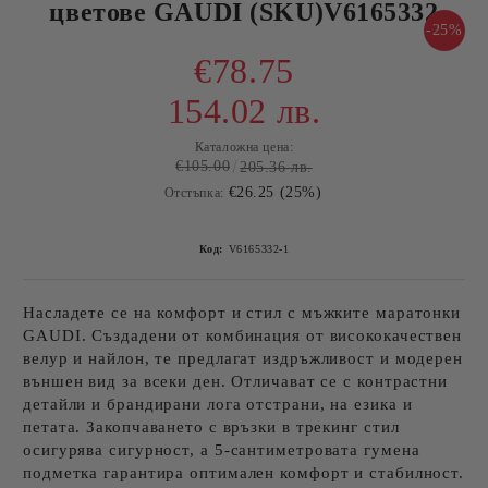
цветове GAUDI (SKU)V6165332
-25%
€78.75
154.02 лв.
Каталожна цена:
€105.00
205.36 лв.
€26.25 (25%)
Отстъпка:
Код:
V6165332-1
Насладете се на
комфорт и стил
с мъжките маратонки
GAUDI. Създадени от комбинация от висококачествен
велур и найлон
, те предлагат издръжливост и модерен
външен вид за всеки ден. Отличават се с
контрастни
детайли
и брандирани лога отстрани, на езика и
петата. Закопчаването с връзки в трекинг стил
осигурява сигурност, а
5-сантиметровата гумена
подметка
гарантира оптимален комфорт и стабилност.