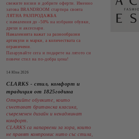
свежите визии и добрите оферти. Именно
затова BRANDROOM стартира своята
ЛЯТНА РАЗПРОДАЖБА
с намаления до
-50%
на избрани обувки,
дрехи и аксесоари.
Намаленията важат за разнообразни
артикули и марки, а количествата са
ограничени.
Пазарувайте сега и подарете на лятото си
повече стил на по-добра цена!
14 Юли 2026
CLARKS - стил, комфорт и
традиция от 1825година
Открийте обувките, които
съчетават британска класика,
съвременен дизайн и ненадминат
комфорт.
CLARKS са напарвени за хора, които
не правят компромис нито със стила,