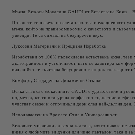
Мъжки Бежови Мокасини GAUDI от Естествена Кожа – 
Потопете се в света на елегантността и ежедневното у
мъжа, който не прави компромис с качеството и съвремен
уикенди. Те са символ на безупречен вкус.
Луксозни Материали и Прецизна Изработка
Изработени от
100% първокласна естествена кожа
, тези
дълготрайност и устойчивост, като се адаптира към форм
вид, който се съчетава безупречно с широк спектър от о
Комфорт, Създаден за Динамични Стъпки
Всяка стъпка с мокасините GAUDI е удоволствие и усеща
подметка
, която осигурява перфектно сцепление и ефек
чувстват свежи и отпочинали дори след най-дългия ден. 
Неподвластен на Времето Стил и Универсалност
Бежовите мокасини са вечна класика, която никога не из
визия с любимите ви дънки или чино панталон, така и за