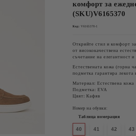
комфорт за ежед
(SKU)V6165370
Код:
V6165370-1
Открийте
стил и комфорт
за
от
висококачествена естест
съчетание на елегантност и
Естествената кожа
(горна ча
подметка
гарантира лекота 
Материал:
Естествена кожа
Подметка:
EVA
Цвят:
Кафяв
Номер на обувки:
Таблица номерация
40
41
42
43