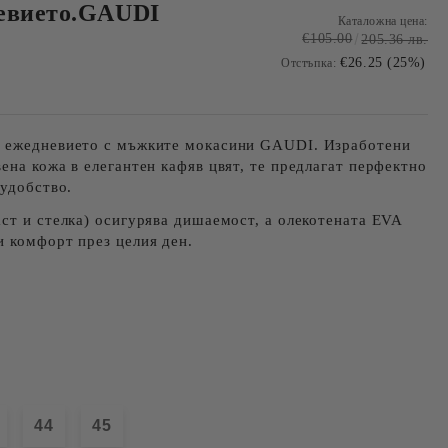
невието.GAUDI
Каталожна цена:
€105.00
205.36 лв.
€26.25 (25%)
Отстъпка:
 ежедневието с мъжките мокасини GAUDI. Изработени
вена кожа
в елегантен кафяв цвят, те предлагат перфектно
 удобство.
ст и стелка) осигурява дишаемост, а
олекотената EVA
и комфорт през целия ден.
44
45