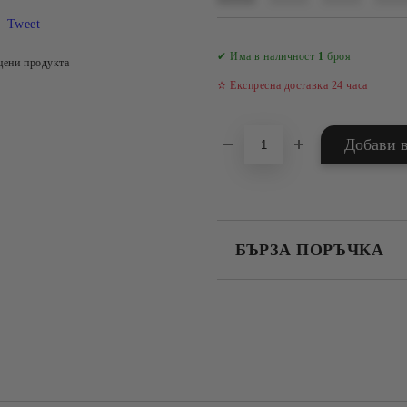
Tweet
✔ Има в наличност
1
броя
цени продукта
✫ Експресна доставка 24 часа
БЪРЗА ПОРЪЧКА
САМО ПОПЪЛНЕТЕ 4 ПОЛЕТА
Съгласен съм с
Политика