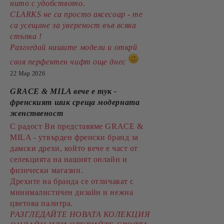
нито с удобството.
CLARKS не са просто аксесоар - те
са усещане за увереност във всяка
стъпка !
Разгледай нашите модели и открй
своя перфектен чифт още днес
22 Мар 2026
GRACE & MILA вече е тук -
френският шик среща модерната
женственост
С радост Ви представяме GRACE &
MILA - утвърден френски бранд за
дамски дрехи, който вече е част от
селекцията на нашият онлайн и
физически магазин.
Дрехите на бранда се отличават с
минималистичен дизайн и нежна
цветова палитра.
РАЗГЛЕДАЙТЕ НОВАТА КОЛЕКЦИЯ