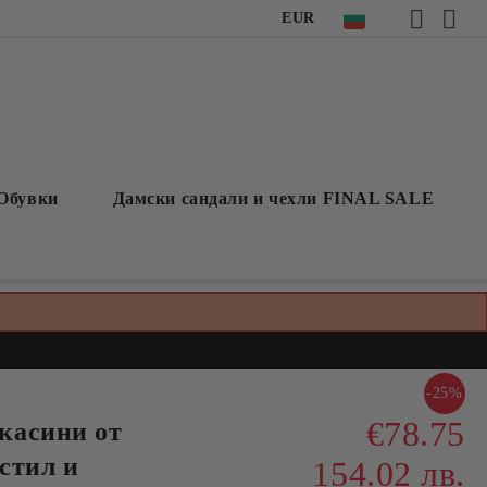
EUR
Обувки
Дамски сандали и чехли FINAL SALE
-25%
€78.75
касини от
 стил и
154.02 лв.