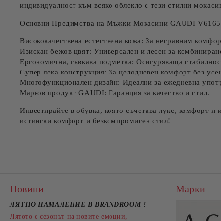
индивидуалност към всяко облекло с тези стилни мокаси
Основни Предимства на Мъжки Мокасини GAUDI V6165
Висококачествена естествена кожа:
За несравним комфор
Изискан бежов цвят:
Универсален и лесен за комбиниране
Ергономична, гъвкава подметка:
Осигуряваща стабилност
Супер лека конструкция:
За целодневен комфорт без усещ
Многофункционален дизайн:
Идеални за ежедневна упот
Марков продукт GAUDI:
Гаранция за качество и стил.
Инвестирайте в обувка, която съчетава лукс, комфорт 
истински комфорт и безкомпромисен стил!
Новини
Марки
ЛЯТНО НАМАЛЕНИЕ В BRANDROOM
!
Лятото е сезонът на новите емоции,