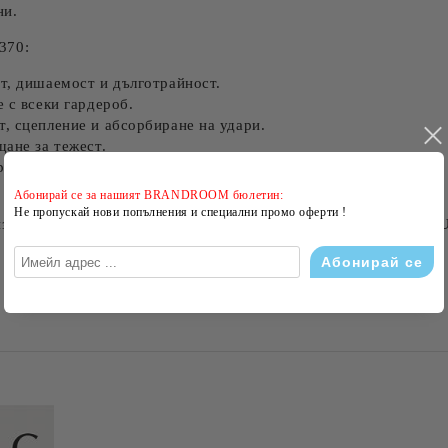
ни.
370:
т, дишаемост и дълготрайност.
 с всеки гардероб.
, сцепление и абсорбиране на удари.
ане за тежест.
реба и по-официални поводи.
Абонирай се за нашият BRANDROOM бюлетин:
Не пропускай нови попълнения и специални промо оферти !
и издръжливост. Поръчайте вашите мъжки бежови мокасини GAU