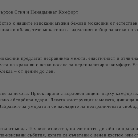
Ние ще се свържем с вас в рамки
Върхов Стил и Ненадминат Комфорт
добство с нашите изискани мъжки бежови мокасини от естеств
ния си облик, тези мокасини са идеалният избор за всеки пов
 мокасини предлагат несравнима мекота, еластичност и отличн
ата на крака ви с всяко носене за персонализиран комфорт. Е
блекла – от деним до лен.
не за лекота. Проектирани с върховен акцент върху комфорта,
тивно абсорбира удари.
Леката конструкция
и меката, дишаща в
Забравете за умората и се насладете на неограничената свобод
лиза от мода. Техният изчистен, но елегантен дизайн ги прав
 по-изискани събития, когато са съчетани с ленен костюм или с