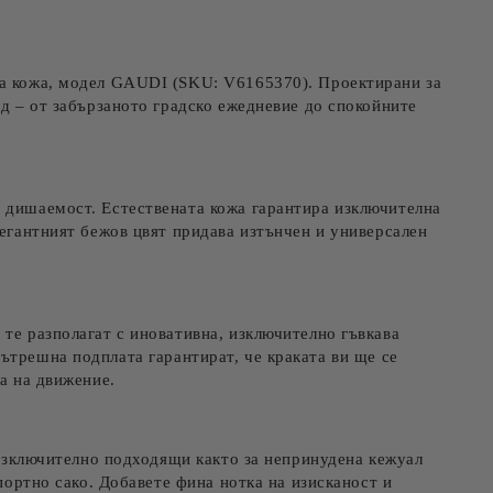
те на работния ден.
ена кожа, модел GAUDI (SKU: V6165370). Проектирани за
од – от забързаното градско ежедневие до спокойните
а дишаемост. Естествената кожа гарантира изключителна
легантният бежов цвят придава изтънчен и универсален
 те разполагат с
иновативна, изключително гъвкава
ътрешна подплата гарантират, че краката ви ще се
а на движение.
и изключително подходящи както за непринудена кежуал
портно сако. Добавете фина нотка на изисканост и