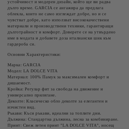
устойчивост и модерен дизайн, който ще ви радва
дълго време. GARCIA се ангажира да предлага
облекла, които не само изглеждат добре, но и се
чувстват добре, като използват висококачествени
материали и производствени техники, гарантиращи
дълготрайност и комфорт. Доверете се на утвърдено
име в модата и добавете доза италиански шик към
гардероба си.
Основни Характеристики:
Марка:
GARCIA
Модел:
LA DOLCE VITA
Материал:
100% Памук за максимален комфорт и
дишаемост.
Кройка:
Регулар фит за свобода на движение и
универсално прилягане.
Деколте:
Класическо обло деколте за елегантен и
изчистен вид.
Ръкави:
Къси ръкави, идеални за топлите дни.
Дължина:
Стандартна дължина, лесна за комбиниране.
Принт:
Свеж летен принт "LA DOLCE VITA", носещ