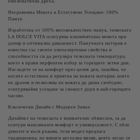
емблематична дреха.
Несравнима Мекота и Естествено Усещане: 100%
Памук
Изработена от
100% висококачествен памук
, тениската
LA DOLCE VITA осигурява изключителна мекота при
допир и оптимална дишаемост. Памучната материя е
известна със своите хипоалергенни свойства и
способността си да регулира телесната температура,
което я прави перфектен избор за горещите летни дни.
Насладете се на комфорт през целия ден, знаейки, че
носите естествена и приятна на кожата материя, която
не дразни и позволява на кожата да диша свободно,
осигурявайки усещане за свежест дори в най-горещите
часове.
Класически Дизайн с Модерен Замах
Дизайнът на тениската е внимателно обмислен, за да
осигури максимален комфорт и универсалност. С
обло
деколте
и
къси ръкави
, този модел предлага
традиционна, но винаги актуална визия, която лесно се