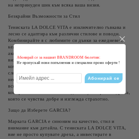
на непринуден шик към всяка ваша визия.
Безкрайни Възможности за Стил
Тениската LA DOLCE VITA е изключително гъвкава и
лесно се адаптира към различни стилове и поводи.
Комбинирайте я с любимите си дънки за ежедневен,
кежуал вид, или я съчетайте с елегантна пола и
аксесоари за по-изискана, но все още неформална
Абонирай се за нашият BRANDROOM бюлетин:
визия. Носете я със спортни шорти за максимален
Не пропускай нови попълнения и специални промо оферти !
комфорт по време на летните си приключения или я
сложете под сако за стилна офис визия в по-
неформални работни среди. Тя е идеалният избор за
всяка жена, която цени комфорта, но не прави
компромис със стила и иска да има универсална дреха,
която се чувства добре и изглежда страхотно.
Защо да Изберете GARCIA?
Марката GARCIA е синоним на качество, стил и
внимание към детайла. С тениската LA DOLCE VITA,
вие не просто купувате дреха, а инвестирате в