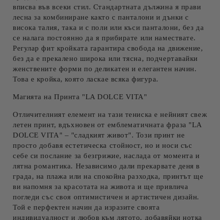
вписва във всеки стил.
Стандартната дължина
я прави
лесна за комбиниране както с панталони и дънки с
висока талия, така и с поли или къси панталони, без да
се налага постоянно да я прибирате или намествате.
Регулар фит кройката
гарантира свобода на движение,
без да е прекалено широка или тясна, подчертавайки
женствените форми по деликатен и елегантен начин.
Това е кройка, която ласкае всяка фигура.
Магията на Принта "LA DOLCE VITA"
Отличителният елемент на тази тениска е нейният
свеж
летен принт
, вдъхновен от емблематичната фраза "LA
DOLCE VITA" – "сладкият живот". Този принт не
просто добавя естетическа стойност, но и носи със
себе си послание за безгрижие, наслада от момента и
лятна романтика. Независимо дали прекарвате деня в
града, на плажа или на спокойна разходка, принтът ще
ви напомня за красотата на живота и ще привлича
погледи със своя оптимистичен и артистичен дизайн.
Той е перфектен начин да изразите своята
индивидуалност и любов към лятото, добавяйки нотка