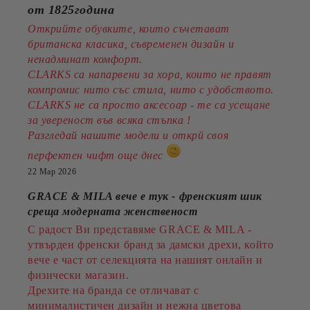
от 1825година
Открийте обувките, които съчетават
британска класика, съвременен дизайн и
ненадминат комфорт.
CLARKS са напарвени за хора, които не правят
компромис нито със стила, нито с удобството.
CLARKS не са просто аксесоар - те са усещане
за увереност във всяка стъпка !
Разгледай нашите модели и открй своя
перфектен чифт още днес
22 Мар 2026
GRACE & MILA вече е тук - френският шик
среща модерната женственост
С радост Ви представяме GRACE & MILA -
утвърден френски бранд за дамски дрехи, който
вече е част от селекцията на нашият онлайн и
физически магазин.
Дрехите на бранда се отличават с
минималистичен дизайн и нежна цветова