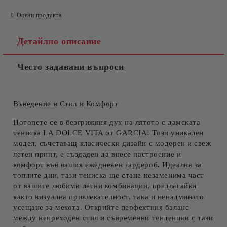
Оцени продукта
Детайлно описание
Често задавани въпроси
Въведение в Стил и Комфорт
Потопете се в безгрижния дух на лятото с дамската
тениска LA DOLCE VITA от GARCIA! Този уникален
модел, съчетаващ класически дизайн с модерен и
свеж
летен принт
, е създаден да внесе настроение и
комфорт във вашия ежедневен гардероб. Идеална за
топлите дни, тази тениска ще стане незаменима част
от вашите любими летни комбинации, предлагайки
както визуална привлекателност, така и ненадминато
усещане за мекота. Открийте перфектния баланс
между непреходен стил и съвременни тенденции с тази