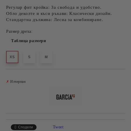
Регулар фит кройка
: За свобода и удобство.
Обло деколте и къси ръкави
: Класически дизайн.
Стандартна дължина
: Лесна за комбиниране.
Размер дреха:
Таблица размери
XS
S
M
Добави в желани
✗
Изчерпан
Tweet
Сподели