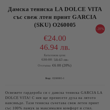
Дамска тениска LA DOLCE VITA
със свеж лтен принт GARCIA
(SKU) O260005
-20%
€24.00
46.94 лв.
Каталожна цена:
€30.00
58.67 лв.
€6.00 (20%)
Отстъпка:
Код:
O260005-1
Освежете гардероба си с
дамска тениска GARCIA LA
DOLCE VITA
! С нея ще пренесете духа на лятото
навсякъде. Тази тениска съчетава
свеж летен принт
със
100% памук
за максимален комфорт и стил.