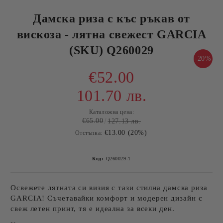
Дамска риза с къс ръкав от
вискоза - лятна свежест GARCIA
(SKU) Q260029
-20%
€52.00
101.70 лв.
Каталожна цена:
€65.00
127.13 лв.
€13.00 (20%)
Отстъпка:
Код:
Q260029-1
Освежете лятната си визия с тази стилна дамска риза
GARCIA! Съчетавайки
комфорт и модерен дизайн
с
свеж летен принт
, тя е идеална за всеки ден.