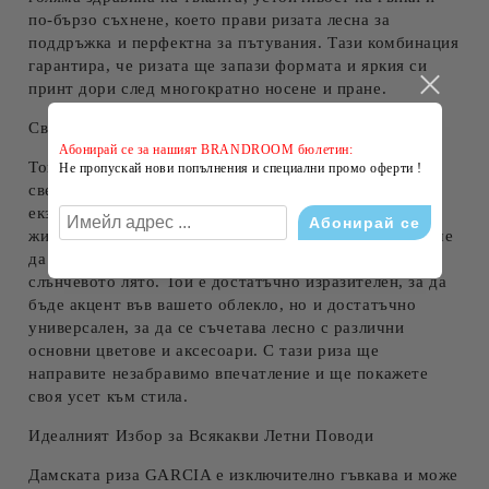
по-бързо съхнене, което прави ризата лесна за
поддръжка и перфектна за пътувания. Тази комбинация
гарантира, че ризата ще запази формата и яркия си
принт дори след многократно носене и пране.
Свеж Летен Принт – Изразете Себе Си
Абонирай се за нашият BRANDROOM бюлетин:
Това, което наистина отличава тази риза, е нейният
Не пропускай нови попълнения и специални промо оферти !
свеж летен принт
. Независимо дали става въпрос за
екзотични флорални мотиви, абстрактни форми или
живи геометрични фигури, принтът е подбран така, че
да излъчва оптимизъм и да улавя същността на
слънчевото лято. Той е достатъчно изразителен, за да
бъде акцент във вашето облекло, но и достатъчно
универсален, за да се съчетава лесно с различни
основни цветове и аксесоари. С тази риза ще
направите незабравимо впечатление и ще покажете
своя усет към стила.
Идеалният Избор за Всякакви Летни Поводи
Дамската риза GARCIA е изключително гъвкава и може