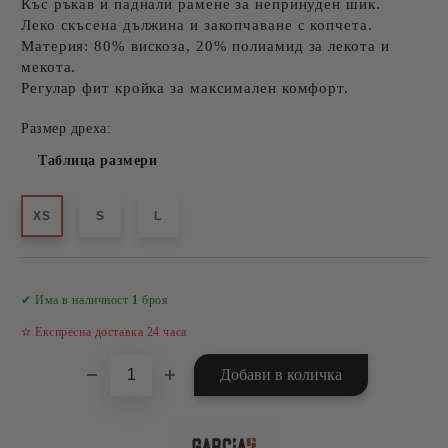
Къс ръкав
и
паднали рамене
за непринуден шик.
Леко скъсена дължина
и закопчаване с копчета.
Материя:
80% вискоза, 20% полиамид
за лекота и
мекота.
Регулар фит кройка
за максимален комфорт.
Размер дреха:
Таблица размери
XS
S
L
Добави в желани
✔ Има в наличност
1
броя
✫ Експресна доставка 24 часа