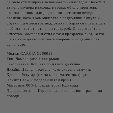
да бъде стилизирана за най-различни поводи. Носете я
за непринудена разходка в града, обяд с приятели,
плажна почивка или дори за по-елегантни вечерни
събития, като я комбинирате с подходящи бижута и
обувки. Тя е лесна за поддръжка и бързо се превръща в
любима част от летния ви гардероб. Инвестирайте в
качество, комфорт и стил с тази прекрасна риза, която
ще ви кара да се чувствате уверени и модерни през
целия сезон!
Модел:
GARCIA Q260029
Тип:
Дамска риза с къс ръкав
Закопчаване:
Копчета по цялата дължина
Дизайн:
Паднали рамене, леко скъсена дължина
Кройка:
Регулар фит за максимален комфорт
Принт:
Свеж и модерен летен принт
Материал:
80% Вискоза, 20% Полиамид
Предназначение:
Идеална за летния сезон и различни
поводи