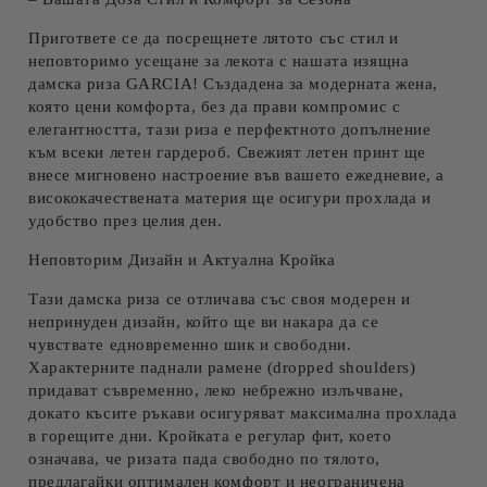
Пригответе се да посрещнете лятото със стил и
неповторимо усещане за лекота с нашата изящна
дамска риза GARCIA! Създадена за модерната жена,
която цени комфорта, без да прави компромис с
елегантността, тази риза е перфектното допълнение
към всеки летен гардероб. Свежият летен принт ще
внесе мигновено настроение във вашето ежедневие, а
висококачествената материя ще осигури прохлада и
удобство през целия ден.
Неповторим Дизайн и Актуална Кройка
Тази дамска риза се отличава със своя модерен и
непринуден дизайн, който ще ви накара да се
чувствате едновременно шик и свободни.
Характерните
паднали рамене
(dropped shoulders)
придават съвременно, леко небрежно излъчване,
докато
късите ръкави
осигуряват максимална прохлада
в горещите дни. Кройката е
регулар фит
, което
означава, че ризата пада свободно по тялото,
предлагайки оптимален комфорт и неограничена