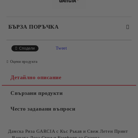
БЪРЗА ПОРЪЧКА
САМО ПОПЪЛНЕТЕ 4 ПОЛЕТА
Tweet
Сподели
Оцени продукта
Детайлно описание
Свързани продукти
Съгласен съм с
Политиката за лични данни
Често задавани въпроси
Ние ще се свържем с вас в рамките на работния ден.
Дамска Риза GARCIA с Къс Ръкав и Свеж Летен Принт
– Вашата Доза Стил и Комфорт за Сезона