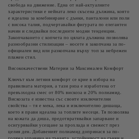
свобода на движение. Една от най-актуалните
характеристики е нейната
леко скъсена дължина
, която
е идеална за комбиниране с дънки, панталони или поли
с висока талия, подчертавайки фигурата по елегантен
начин и следвайки последните модни тенденции.
Закопчаването с копчета
по цялата дължина позволява
разнообразни стилизации – носете я закопчана за по-
официален вид или разкопчана върху топ за небрежен
плажен стил.
Висококачествени Материи за Максимален Комфорт
Ключът към летния комфорт се крие в избора на
правилната материя, а тази риза е изработена от
превъзходна смес от
80% вискоза и 20% полиамид
.
Вискозата
е известна със своите изключителни
свойства – тя е мека, лека и изключително дишаща,
което я прави идеална за топлите месеци. Тя позволява
на кожата да диша, предотвратявайки запарване и
осигурявайки усещане за прохлада и свежест през
целия ден. Добавеният
полиамид
допринася за по-
голяма здравина на тъканта, устойчивост на гънки и