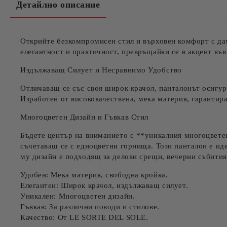
Детайлно описание
Открийте безкомпромисен стил и върховен комфорт с да
елегантност и практичност, превръщайки се в акцент във
Издължаващ Силует и Несравнимо Удобство
Отличаващ се със своя
широк крачол
, панталонът осигу
Изработен от висококачествена, мека материя, гарантир
Многоцветен Дизайн и Гъвкав Стил
Бъдете център на вниманието с **уникалния многоцвете
съчетаващ се с едноцветни горнища. Този панталон е иде
му дизайн е подходящ за делови срещи, вечерни събития 
Удобен:
Мека материя, свободна кройка.
Елегантен:
Широк крачол, издължаващ силует.
Уникален:
Многоцветен дизайн.
Гъвкав:
За различни поводи и стилове.
Качество:
От LE SORTE DEL SOLE.