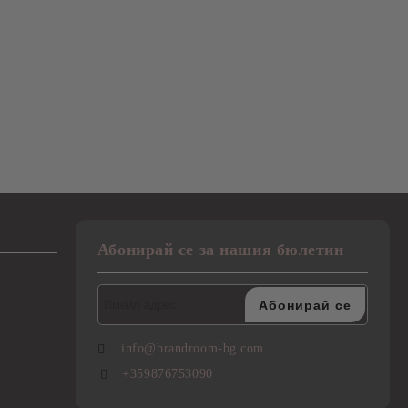
Абонирай се за нашия бюлетин
info@brandroom-bg.com
+359876753090