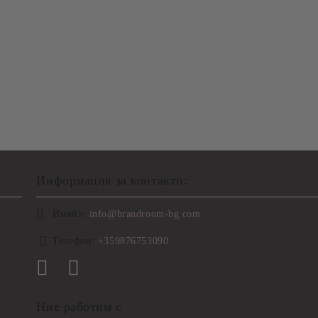
Информация за контакти:
Имейл:
info@brandroom-bg.com
Телефон:
+359876753090
Ние работим с