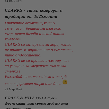
14 Юли 2026
CLARKS - стил, комфорт и
традиция от 1825година
Открийте обувките, които
съчетават британска класика,
съвременен дизайн и ненадминат
комфорт.
CLARKS са напарвени за хора, които
не правят компромис нито със стила,
нито с удобството.
CLARKS не са просто аксесоар - те
са усещане за увереност във всяка
стъпка !
Разгледай нашите модели и открй
своя перфектен чифт още днес
22 Мар 2026
GRACE & MILA вече е тук -
френският шик среща модерната
женственост