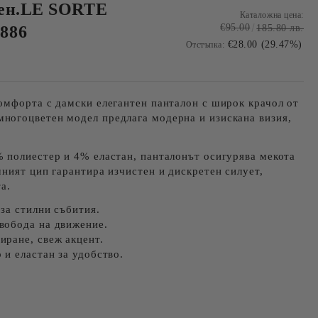
рен.LE SORTE
Каталожна цена:
€95.00
886
185.80 лв.
€28.00 (29.47%)
Отстъпка:
комфорта с
дамски елегантен панталон с широк крачол
от
многоцветен модел
предлага модерна и изискана визия,
 полиестер и 4% еластан
, панталонът осигурява мекота
чният цип
гарантира изчистен и дискретен силует,
а.
а стилни събития.
вобода на движение.
ране, свеж акцент.
и еластан за удобство.