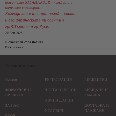
попълнение SALAMANDER - комфорт и
качество с история.
Колекцията е налична онлайн, както
и във физическите ни обекти в
.
гр.В.Търново и гр.Русе
20 Сеп 2025
Абонирай се за новини
Виж всички
Бързи връзки:
Начало
РЕГИСТРАЦИЯ
БИСКВИТКИ
ФОРМУЛЯР ЗА
ЧЕСТИ ВЪПРОСИ
ВРЪЩАНЕ И
ВРЪЩАНЕ
ЗАМЯНА
ЛИЧНИ ДАННИ
ЗА НАС
ДОСТАВКА И
УСЛОВИЯ
ПЛАЩАНЕ
ВХОД