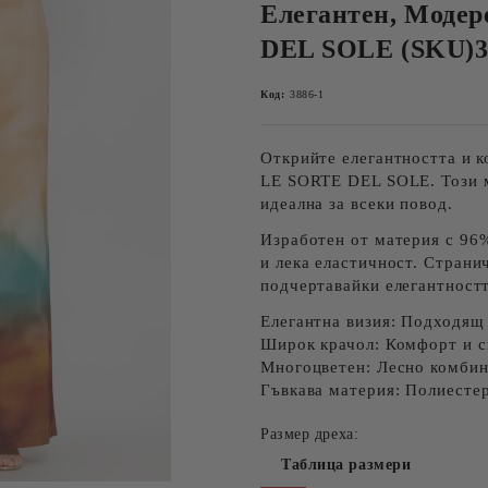
Елегантен, Моде
DEL SOLE (SKU)3
Код:
3886-1
Открийте елегантността и 
LE SORTE DEL SOLE. Този
идеална за всеки повод.
Изработен от материя с
96%
и лека еластичност.
Страни
подчертавайки елегантностт
Елегантна визия:
Подходящ з
Широк крачол:
Комфорт и с
Многоцветен:
Лесно комбини
Гъвкава материя:
Полиестер 
Размер дреха:
Таблица размери