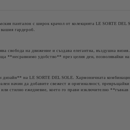
Съгласен съм с
Политика
Ние ще се свържем с вас в рамки
мския панталон с широк крачол от колекцията
LE SORTE DEL S
 вашия гардероб.
рява свобода на движение и създава елегантна, въздушна визия
аща **несравнимо удобство** през целия ден, позволявайки на
н дизайн** на LE SORTE DEL SOLE. Хармоничната комбинация 
ален начин да добавите свежест и оригиналност, превръщайки 
или стилно ежедневие, което го прави изключително **гъвкав 