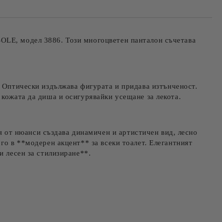
та за лични данни
те на работния ден.
OLE, модел 3886
. Този многоцветен панталон съчетава
. Оптически издължава фигурата и придава изтънченост.
 кожата да диша и осигурявайки усещане за лекота.
от нюанси създава динамичен и артистичен вид, лесно
го в **модерен акцент** за всеки тоалет. Елегантният
и лесен за стилизиране**.