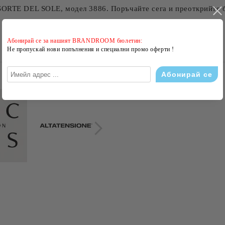
SORTE DEL SOLE, модел 3886. Поръчайте сега и преоткрийте 
Абонирай се за нашият BRANDROOM бюлетин:
Не пропускай нови попълнения и специални промо оферти !