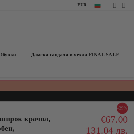
EUR
Обувки
Дамски сандали и чехли FINAL SALE
-29%
€67.00
широк крачол,
бен,
131.04 лв.