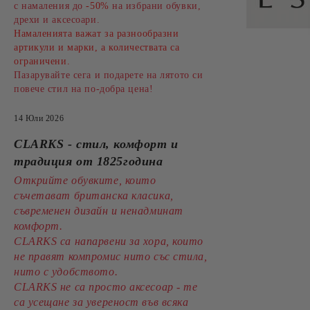
с намаления до
-50%
на избрани обувки,
дрехи и аксесоари.
Намаленията важат за разнообразни
артикули и марки, а количествата са
ограничени.
Пазарувайте сега и подарете на лятото си
повече стил на по-добра цена!
14 Юли 2026
CLARKS - стил, комфорт и
традиция от 1825година
Открийте обувките, които
съчетават британска класика,
съвременен дизайн и ненадминат
комфорт.
CLARKS са напарвени за хора, които
не правят компромис нито със стила,
нито с удобството.
CLARKS не са просто аксесоар - те
са усещане за увереност във всяка