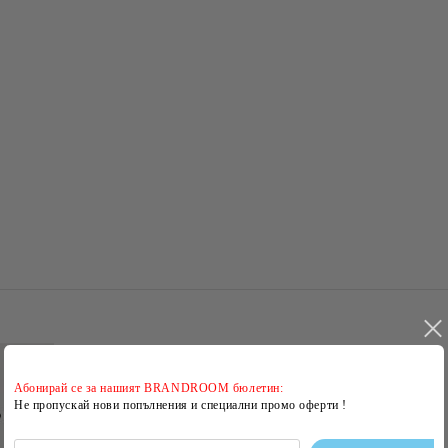
Абонирай се за нашият BRANDROOM бюлетин:
Не пропускай нови попълнения и специални промо оферти !