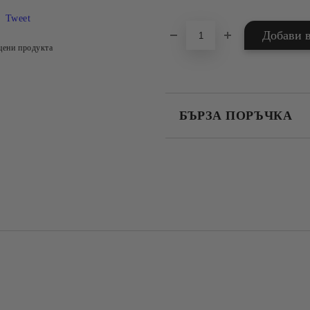
Tweet
цени продукта
БЪРЗА ПОРЪЧКА
САМО ПОПЪЛНЕТЕ 4 ПОЛЕТА
Съгласен съм с
Политика
Ние ще се свържем с вас в рамки