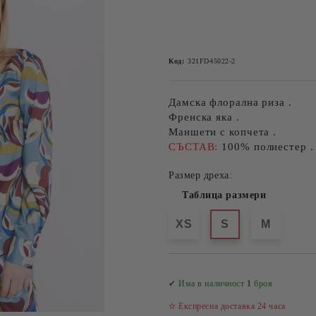
Код:
321FD45022-2
Дамска флорална риза .
Френска яка .
Маншети с копчета .
СЪСТАВ:
100% полиестер .
Размер дреха:
Таблица размери
XS
S
M
✔ Има в наличност
1
броя
✫ Експресна доставка 24 часа