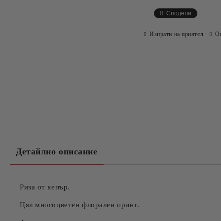
Сподели
Изпрати на приятел
О
Детайлно описание
Риза от кепър.
Цял многоцветен флорален принт.