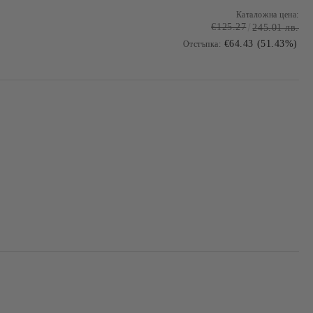
Каталожна цена:
€125.27
245.01 лв.
€64.43 (51.43%)
Отстъпка:
Добави в желани