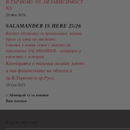
В.ТЪРНОВО УЛ. НЕЗАВИСИМОСТ
N3
20 Фев 2026
SALAMANDER IS HERE 25/26
Когато обувките са правилните, всичко
друго си идва на мястото.
Стъпка в новия сезон с новото ни
попълнение SALAMANDER - комфорт и
качество с история.
Колекцията е налична онлайн, както
и във физическите ни обекти в
.
гр.В.Търново и гр.Русе
20 Сеп 2025
Абонирай се за новини
Виж всички
Бързи връзки: