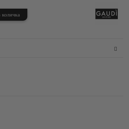
та за лични данни
те на работния ден.