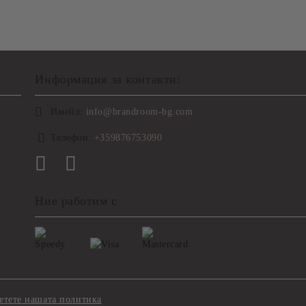
Информация за контакти:
Имейл:
info@brandroom-bg.com
Телефон:
+359876753090
Ние работим с
етете нашата политика