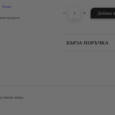
Tweet
цени продукта
БЪРЗА ПОРЪЧКА
САМО ПОПЪЛНЕТЕ 4 ПОЛЕТА
Съгласен съм с
Политика
Ние ще се свържем с вас в рамки
уствена кожа.