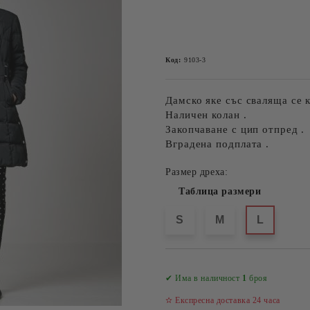
Код:
9103-3
Дамско яке със сваляща се к
Наличен колан .
Закопчаване с цип отпред .
Вградена подплата .
Размер дреха:
Таблица размери
S
M
L
✔ Има в наличност
1
броя
✫ Експресна доставка 24 часа