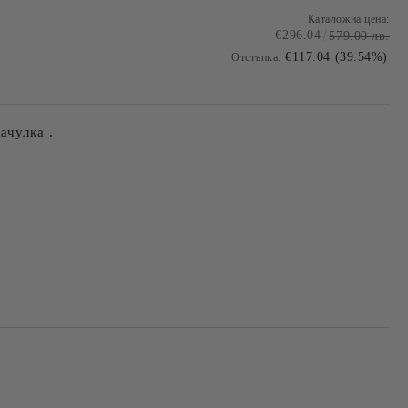
Каталожна цена:
€296.04
579.00 лв.
€117.04 (39.54%)
Отстъпка:
ачулка .
Добави в желани