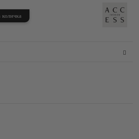
та за лични данни
те на работния ден.