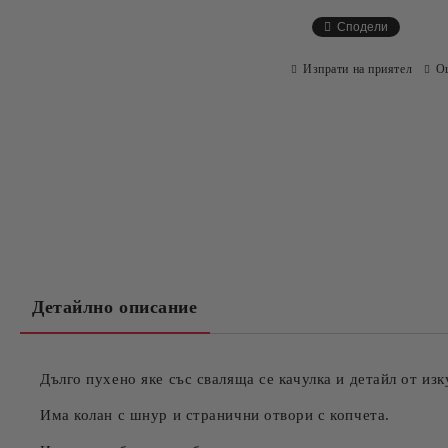
Сподели
Изпрати на приятел
О
Детайлно описание
Дълго пухено яке със сваляща се качулка и детайл от изк
Има колан с шнур и странични отвори с копчета.