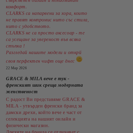
съвременен дизайн и ненадминат
комфорт.
CLARKS са напарвени за хора, които
не правят компромис нито със стила,
нито с удобството.
CLARKS не са просто аксесоар - те
са усещане за увереност във всяка
стъпка !
Разгледай нашите модели и открй
своя перфектен чифт още днес
22 Мар 2026
GRACE & MILA вече е тук -
френският шик среща модерната
женственост
С радост Ви представяме GRACE &
MILA - утвърден френски бранд за
дамски дрехи, който вече е част от
селекцията на нашият онлайн и
физически магазин.
Дрехите на бранда се отличават с