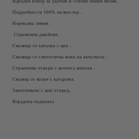
Идеален избор за удобни и стилни зимни визии.
Подробности 100% полиестер .
Нормална линия .
Странични джобове.
Сваляща се качулка с цип .
Сваляща се синтетична кожа на качулката .
Странични отвори с копчета женски .
Свалящ се колан с катарама.
Закопчаване с цип отпред.
Вградена подплата