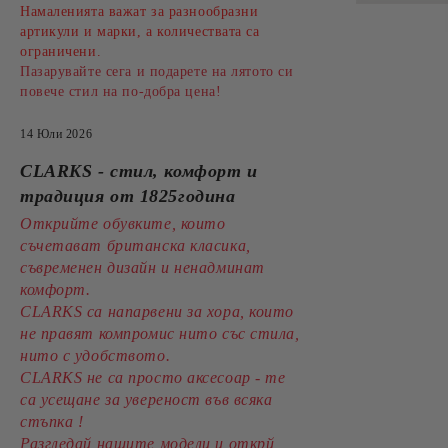
Намаленията важат за разнообразни
артикули и марки, а количествата са
ограничени.
Пазарувайте сега и подарете на лятото си
повече стил на по-добра цена!
14 Юли 2026
CLARKS - стил, комфорт и
традиция от 1825година
Открийте обувките, които
съчетават британска класика,
съвременен дизайн и ненадминат
комфорт.
CLARKS са напарвени за хора, които
не правят компромис нито със стила,
нито с удобството.
CLARKS не са просто аксесоар - те
са усещане за увереност във всяка
стъпка !
Разгледай нашите модели и открй