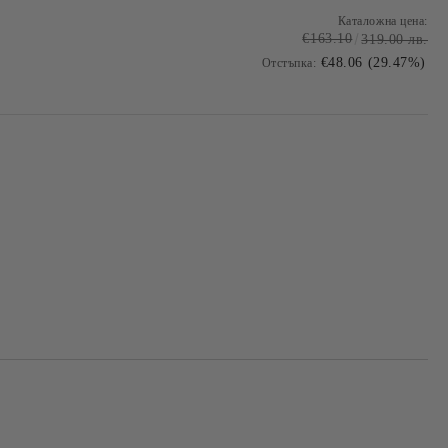
Каталожна цена:
€163.10
319.00 лв.
€48.06 (29.47%)
Отстъпка:
Добави в желани