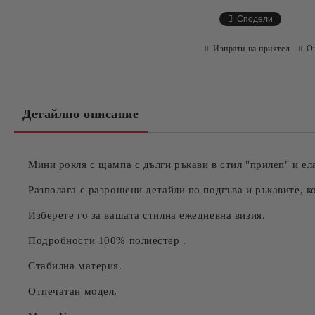
Сподели
Изпрати на приятел
О
Детайлно описание
Мини рокля с щампа с дълги ръкави в стил "прилеп" и е
Разполага с разрошени детайли по подгъва и ръкавите, 
Изберете го за вашата стилна ежедневна визия.
Подробности 100% полиестер .
Стабилна материя.
Отпечатан модел.