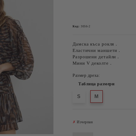
Код:
3056-2
Дамска къса рокля .
Еластични маншети .
Разрошени детайли .
Мини V деколте .
Размер дреха:
Таблица размери
S
M
✗
Изчерпан