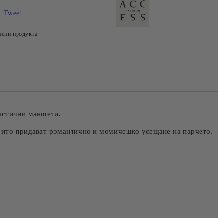
Tweet
цени продукта
ластични маншети.
които придават романтично и момичешко усещане на парчето.