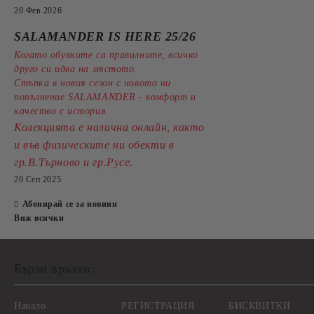
20 Фев 2026
SALAMANDER IS HERE 25/26
Когато обувките са правилните, всичко
друго си идва на мястото.
Стъпка в новия сезон с новото ни
попълнение SALAMANDER - комфорт и
качество с история.
Колекцията е налична онлайн, както
и във физическите ни обекти в
.
гр.В.Търново и гр.Русе
20 Сеп 2025
Абонирай се за новини
Виж всички
Бързи връзки:
Начало
РЕГИСТРАЦИЯ
БИСКВИТКИ