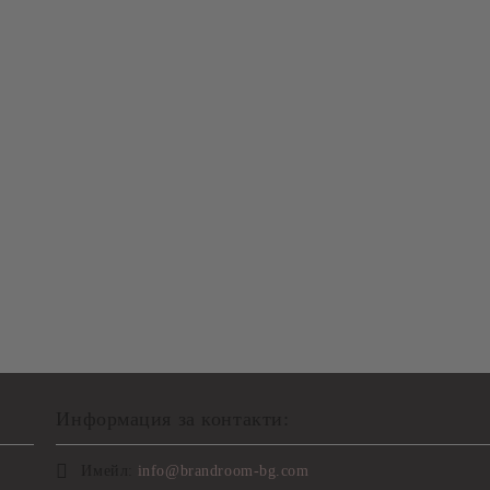
Информация за контакти:
Имейл:
info@brandroom-bg.com