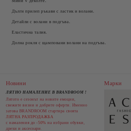
Мини V деколте.
Дълги прилеп ръкави с ластик и волани.
Детайли с волани в подгъва.
Еластична талия.
Долна рокля с щамповани волани на подгъва.
Новини
Марки
ЛЯТНО НАМАЛЕНИЕ В BRANDROOM
!
Лятото е сезонът на новите емоции,
свежите визии и добрите оферти. Именно
затова BRANDROOM стартира своята
ЛЯТНА РАЗПРОДАЖБА
с намаления до
-50%
на избрани обувки,
дрехи и аксесоари.