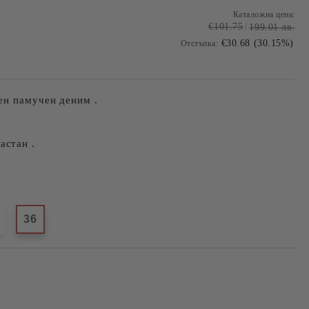
Каталожна цена:
€101.75
199.01 лв.
€30.68 (30.15%)
Отстъпка:
ен памучен деним .
астан .
36
Добави в желани