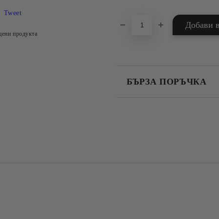
Tweet
цени продукта
БЪРЗА ПОРЪЧКА
САМО ПОПЪЛНЕТЕ 4 ПОЛЕТА
Съгласен съм с
Политика
Ние ще се свържем с вас в рамки