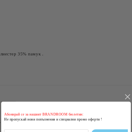
лиестер 35% памук .
Абонирай се за нашият BRANDROOM бюлетин:
Не пропускай нови попълнения и специални промо оферти !