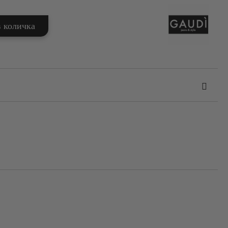
та за лични данни
те на работния ден.