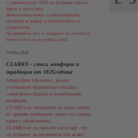
с намаления до
-50%
на избрани обувки,
дрехи и аксесоари.
Намаленията важат за разнообразни
артикули и марки, а количествата са
ограничени.
Пазарувайте сега и подарете на лятото си
повече стил на по-добра цена!
14 Юли 2026
CLARKS - стил, комфорт и
традиция от 1825година
Открийте обувките, които
съчетават британска класика,
съвременен дизайн и ненадминат
комфорт.
CLARKS са напарвени за хора, които
не правят компромис нито със стила,
нито с удобството.
CLARKS не са просто аксесоар - те
са усещане за увереност във всяка