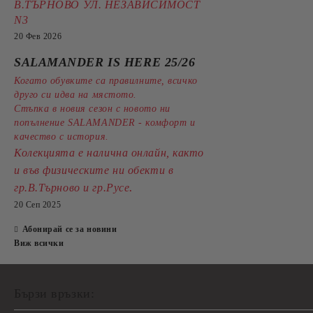
В.ТЪРНОВО УЛ. НЕЗАВИСИМОСТ
N3
20 Фев 2026
SALAMANDER IS HERE 25/26
Когато обувките са правилните, всичко
друго си идва на мястото.
Стъпка в новия сезон с новото ни
попълнение SALAMANDER - комфорт и
качество с история.
Колекцията е налична онлайн, както
и във физическите ни обекти в
.
гр.В.Търново и гр.Русе
20 Сеп 2025
Абонирай се за новини
Виж всички
Бързи връзки: