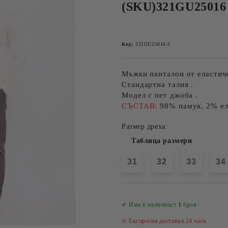
(SKU)321GU25016
Код:
321GU25016-5
Мъжки панталон от еластич
Стандартна талия .
Модел с пет джоба .
СЪСТАВ:
98% памук, 2% ел
Размер дреха:
Таблица размери
31
32
33
34
✔ Има в наличност
1
броя
✫ Експресна доставка 24 часа