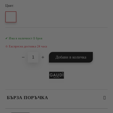
Цвят:
Добави в желани
✔ Има в наличност
1
броя
✫ Експресна доставка 24 часа
БЪРЗА ПОРЪЧКА
САМО ПОПЪЛНЕТЕ 4 ПОЛЕТА