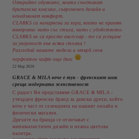
Открийте обувките, които съчетават
британска класика, съвременен дизайн и
ненадминат комфорт.
CLARKS са напарвени за хора, които не правят
компромис нито със стила, нито с удобството.
CLARKS не са просто аксесоар - те са усещане
за увереност във всяка стъпка !
Разгледай нашите модели и открй своя
перфектен чифт още днес
22 Мар 2026
GRACE & MILA вече е тук - френският шик
среща модерната женственост
С радост Ви представяме GRACE & MILA -
утвърден френски бранд за дамски дрехи, който
вече е част от селекцията на нашият онлайн и
физически магазин.
Дрехите на бранда се отличават с
минималистичен дизайн и нежна цветова
палитра.