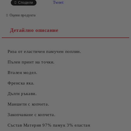
Tweet
Сподели
Оцени продукта
Детайлно описание
Риза от еластичен памучен поплин.
Съгласен съм с
Политиката за лични данни
Ние ще се свържем с вас в рамките на работния ден.
Пълен принт на точки.
Втален модел.
Френска яка.
Дълги ръкави.
Маншети с копчета.
Закопчаване с копчета.
Състав Материя 97% памук 3% еластан