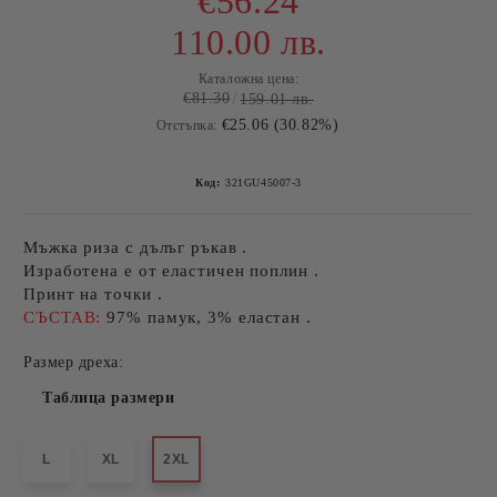
€56.24
110.00 лв.
Каталожна цена:
€81.30
159.01 лв.
€25.06 (30.82%)
Отстъпка:
Код:
321GU45007-3
Мъжка риза с дълъг ръкав .
Изработена е от еластичен поплин .
Принт на точки .
СЪСТАВ:
97% памук, 3% еластан .
Размер дреха:
Таблица размери
L
XL
2XL