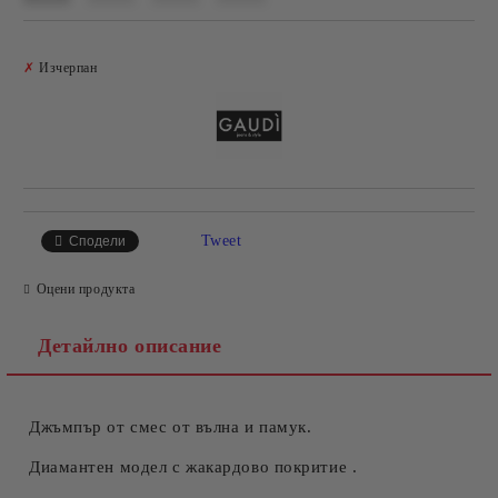
Добави в желани
✗
Изчерпан
Tweet
Сподели
Оцени продукта
Детайлно описание
Джъмпър от смес от вълна и памук.
Диамантен модел с жакардово покритие .