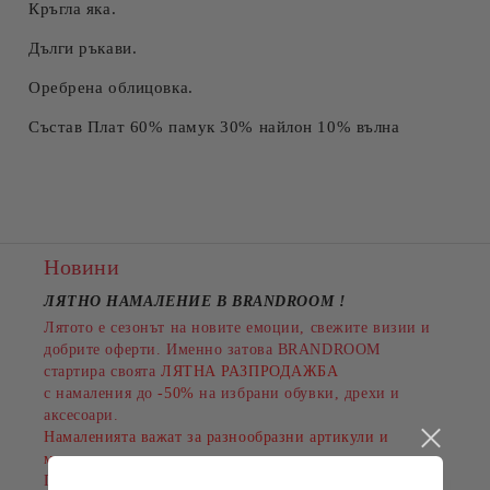
Кръгла яка.
Дълги ръкави.
Оребрена облицовка.
Състав Плат 60% памук 30% найлон 10% вълна
Новини
ЛЯТНО НАМАЛЕНИЕ В BRANDROOM
!
Лятото е сезонът на новите емоции, свежите визии и
добрите оферти. Именно затова BRANDROOM
стартира своята
ЛЯТНА РАЗПРОДАЖБА
с намаления до
-50%
на избрани обувки, дрехи и
аксесоари.
Намаленията важат за разнообразни артикули и
марки, а количествата са ограничени.
Пазарувайте сега и подарете на лятото си повече