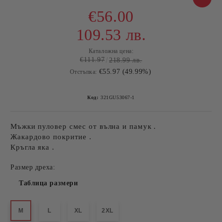
€56.00
109.53 лв.
Каталожна цена:
€111.97
218.99 лв.
€55.97 (49.99%)
Отстъпка:
Код:
321GU53067-1
Мъжки пуловер смес от вълна и памук .
Жакардово покритие .
Кръгла яка .
Размер дреха:
Таблица размери
M
L
XL
2XL