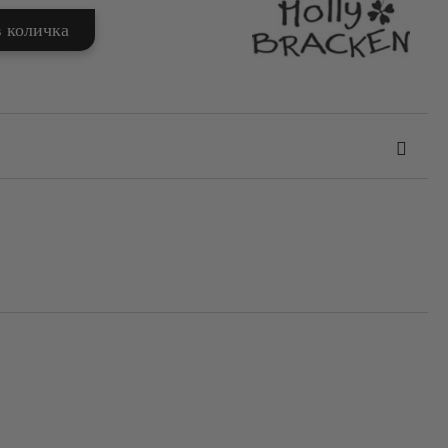
та за лични данни
те на работния ден.