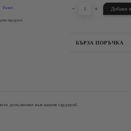
Tweet
цени продукта
БЪРЗА ПОРЪЧКА
САМО ПОПЪЛНЕТЕ 4 ПОЛЕТА
Съгласен съм с
Политика
Ние ще се свържем с вас в рамки
лното допълнение към вашия гардероб.