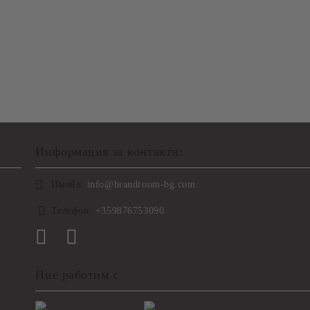
Информация за контакти:
Имейл:
info@brandroom-bg.com
Телефон:
+359876753090
Ние работим с