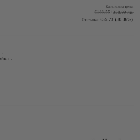
Каталожна цена:
€183.55
358.99 лв.
€55.73 (30.36%)
Отстъпка:
 .
ойка .
Добави в желани