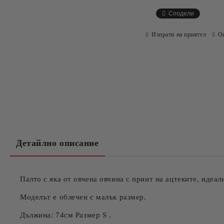
Сподели
Изпрати на приятел
О
Детайлно описание
Палто с яка от овчена овчина с принт на ацтеките, идеа
Моделът е облечен с малък размер.
Дължина: 74см Размер S .