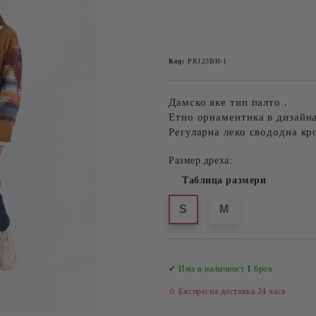
Код:
PR123BH-1
Дамско яке тип палто .
Етно орнаментика в дизайна
Регуларна леко свододна кр
Размер дреха:
Таблица размери
S
M
✔ Има в наличност
1
броя
✫ Експресна доставка 24 часа