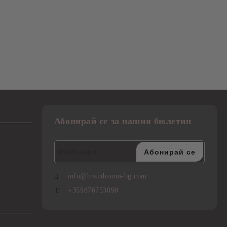
Абонирай се за нашия бюлетин
info@brandroom-bg.com
+359876753090