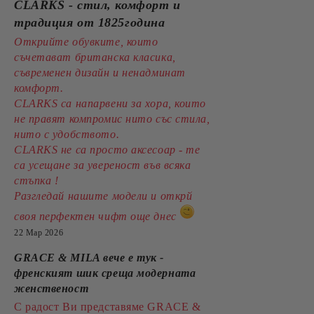
CLARKS - стил, комфорт и
традиция от 1825година
Открийте обувките, които
съчетават британска класика,
съвременен дизайн и ненадминат
комфорт.
CLARKS са напарвени за хора, които
не правят компромис нито със стила,
нито с удобството.
CLARKS не са просто аксесоар - те
са усещане за увереност във всяка
стъпка !
Разгледай нашите модели и открй
своя перфектен чифт още днес
22 Мар 2026
GRACE & MILA вече е тук -
френският шик среща модерната
женственост
С радост Ви представяме GRACE &