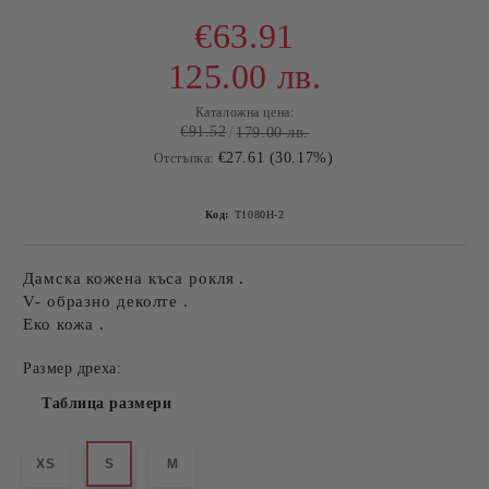
€63.91
125.00 лв.
Каталожна цена:
€91.52
179.00 лв.
€27.61 (30.17%)
Отстъпка:
Код:
Т1080Н-2
Дамска кожена къса рокля .
V- образно деколте .
Еко кожа .
Размер дреха:
Таблица размери
XS
S
M