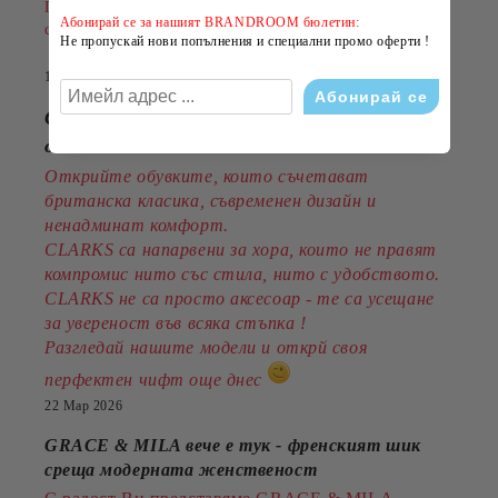
Пазарувайте сега и подарете на лятото си повече
Абонирай се за нашият BRANDROOM бюлетин:
стил на по-добра цена!
Не пропускай нови попълнения и специални промо оферти !
14 Юли 2026
CLARKS - стил, комфорт и традиция
от 1825година
Открийте обувките, които съчетават
британска класика, съвременен дизайн и
ненадминат комфорт.
CLARKS са напарвени за хора, които не правят
компромис нито със стила, нито с удобството.
CLARKS не са просто аксесоар - те са усещане
за увереност във всяка стъпка !
Разгледай нашите модели и открй своя
перфектен чифт още днес
22 Мар 2026
GRACE & MILA вече е тук - френският шик
среща модерната женственост