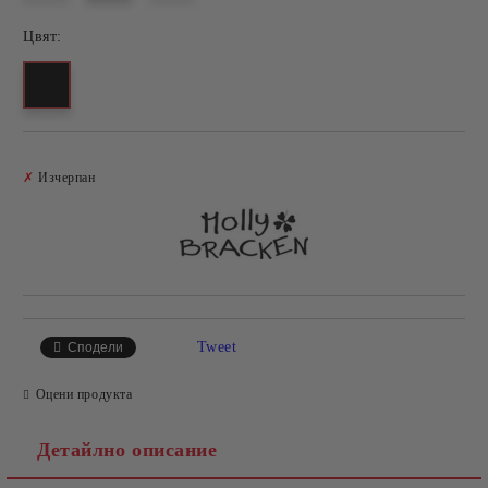
Цвят:
Добави в желани
✗
Изчерпан
Tweet
Сподели
Оцени продукта
Детайлно описание