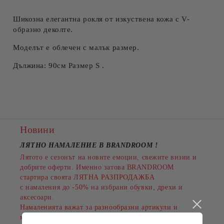
Шикозна елегантна рокля от изкуствена кожа с V-
образно деколте.
Моделът е облечен с малък размер.
Дължина: 90см Размер S .
Новини
ЛЯТНО НАМАЛЕНИЕ В BRANDROOM
!
Лятото е сезонът на новите емоции, свежите визии и
добрите оферти. Именно затова BRANDROOM
стартира своята
ЛЯТНА РАЗПРОДАЖБА
с намаления до
-50%
на избрани обувки, дрехи и
аксесоари.
Намаленията важат за разнообразни артикули и
марки, а количествата са ограничени.