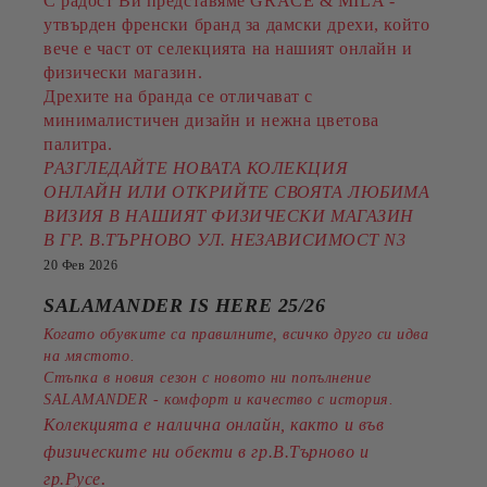
С радост Ви представяме GRACE & MILA -
утвърден френски бранд за дамски дрехи, който
вече е част от селекцията на нашият онлайн и
физически магазин.
Дрехите на бранда се отличават с
минималистичен дизайн и нежна цветова
палитра.
РАЗГЛЕДАЙТЕ НОВАТА КОЛЕКЦИЯ
ОНЛАЙН ИЛИ ОТКРИЙТЕ СВОЯТА ЛЮБИМА
ВИЗИЯ В НАШИЯТ ФИЗИЧЕСКИ МАГАЗИН
В ГР. В.ТЪРНОВО УЛ. НЕЗАВИСИМОСТ N3
20 Фев 2026
SALAMANDER IS HERE 25/26
Когато обувките са правилните, всичко друго си идва
на мястото.
Стъпка в новия сезон с новото ни попълнение
SALAMANDER - комфорт и качество с история.
Колекцията е налична онлайн, както и във
физическите ни обекти в гр.В.Търново и
.
гр.Русе