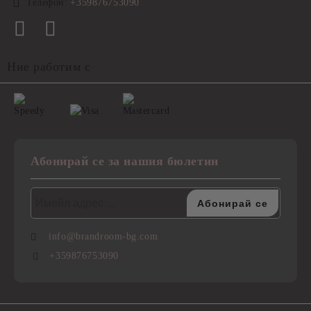
Телефон:
+359876753090
Ние работим с
Абонирай се за нашия бюлетин
info@brandroom-bg.com
+359876753090