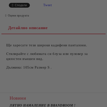
САМО ПОПЪЛНЕТЕ 4 ПОЛЕТА
Tweet
Сподели
Оцени продукта
Детайлно описание
Ще харесате тези широки кадифени панталони.
Съгласен съм с
Политиката за лични данни
Ние ще се свържем с вас в рамките на работния ден.
Стилирайте с любимата си блуза или пуловер за
цялостен външен вид.
Дължина: 105см Размер S .
Новини
ЛЯТНО НАМАЛЕНИЕ В BRANDROOM
!