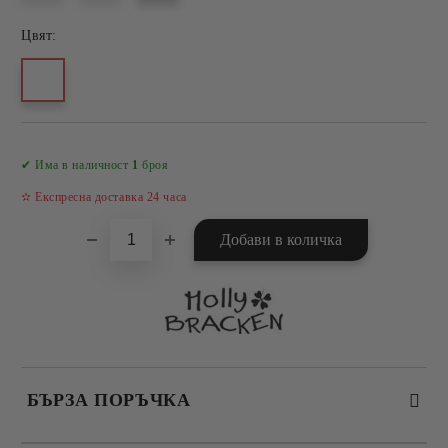
Цвят:
Добави в желани
✔ Има в наличност
1
броя
✫ Експресна доставка 24 часа
БЪРЗА ПОРЪЧКА