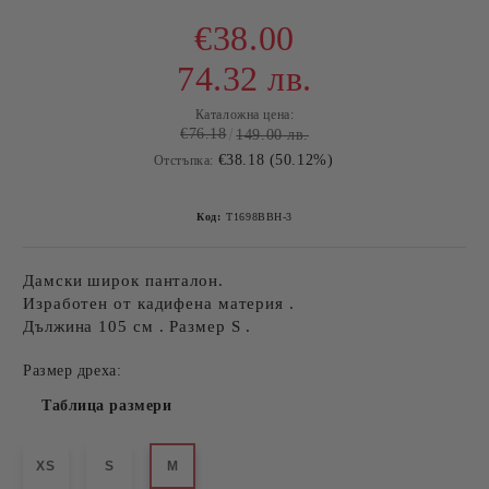
€38.00
74.32 лв.
Каталожна цена:
€76.18
149.00 лв.
€38.18 (50.12%)
Отстъпка:
Код:
T1698BBH-3
Дамски широк панталон.
Изработен от кадифена материя .
Дължина 105 см . Размер S .
Размер дреха:
Таблица размери
XS
S
M