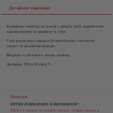
Детайлно описание
Кадифена скейтърска рокля с широк гръб, изработена
Съгласен съм с
Политиката за лични данни
едновременно за комфорт и стил.
Ние ще се свържем с вас в рамките на работния ден.
Тази рокля има гъвкав и безпроблемно елегантен
силует за различни поводи.
Моделът е облечен с малък размер.
Дължина: 88см Размер S .
Новини
ЛЯТНО НАМАЛЕНИЕ В BRANDROOM
!
Лятото е сезонът на новите емоции, свежите визии и