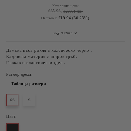
Каталожна цена:
€65.96
129.01 лв.
€19.94 (30.23%)
Отстъпка:
Код:
TR207BH-1
Дамска къса рокля в калсическо черно .
Кадивена материя с широк гръб.
Гъвкав и еластичен модел .
Размер дреха:
Таблица размери
XS
S
Цвят: