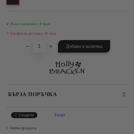
Добави в желани
✔ Има в наличност
1
броя
✫ Експресна доставка 24 часа
БЪРЗА ПОРЪЧКА
САМО ПОПЪЛНЕТЕ 4 ПОЛЕТА
Tweet
Сподели
Оцени продукта