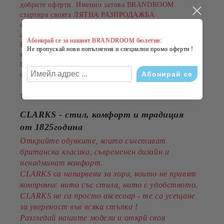
добрите оферти. Именно затова BRANDROOM
стартира своята
ЛЯТНА РАЗПРОДАЖБА
с намаления до
-50%
на избрани обувки, дрехи и
аксесоари.
Абонирай се за нашият BRANDROOM бюлетин:
Намаленията важат за разнообразни артикули и
Не пропускай нови попълнения и специални промо оферти !
марки, а количествата са ограничени.
Пазарувайте сега и подарете на лятото си повече
стил на по-добра цена!
14 Юли 2026
CLARKS - стил, комфорт и традиция
от 1825година
Открийте обувките, които съчетават
британска класика, съвременен дизайн и
ненадминат комфорт.
CLARKS са напарвени за хора, които не правят
компромис нито със стила, нито с удобството.
CLARKS не са просто аксесоар - те са усещане
за увереност във всяка стъпка !
Разгледай нашите модели и открй своя