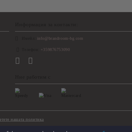
Информация за контакти:
Имейл:
info@brandroom-bg.com
Телефон:
+359876753090
Ние работим с
етете нашата политика