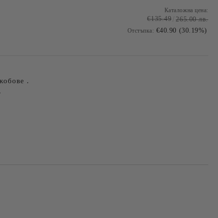
Каталожна цена:
€135.49
265.00 лв.
€40.90 (30.19%)
Отстъпка:
жобове .
.
Добави в желани