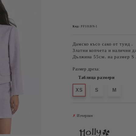
Код:
PF101BN-1
Дамско късо сако от туид .
Златни копчета и налични д
Дължина 55см. на размер S 
Размер дреха:
Таблица размери
XS
S
M
✗
Изчерпан