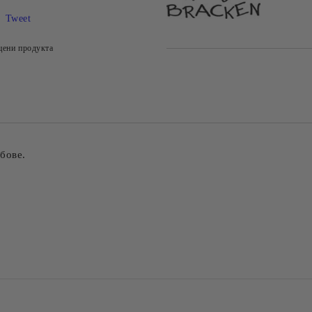
Tweet
цени продукта
бове.