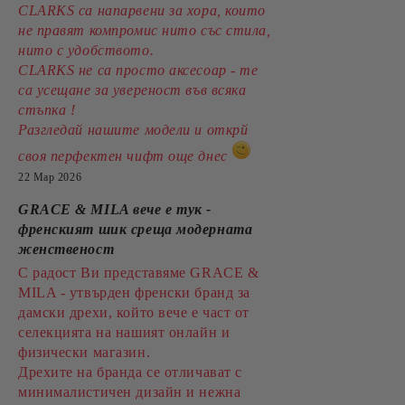
CLARKS са напарвени за хора, които
не правят компромис нито със стила,
нито с удобството.
CLARKS не са просто аксесоар - те
са усещане за увереност във всяка
стъпка !
Разгледай нашите модели и открй
своя перфектен чифт още днес
22 Мар 2026
GRACE & MILA вече е тук -
френският шик среща модерната
женственост
С радост Ви представяме GRACE &
MILA - утвърден френски бранд за
дамски дрехи, който вече е част от
селекцията на нашият онлайн и
физически магазин.
Дрехите на бранда се отличават с
минималистичен дизайн и нежна