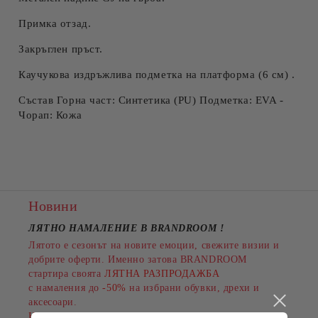
Примка отзад.
Закръглен пръст.
Каучукова издръжлива подметка на платформа (6 см) .
Състав Горна част: Синтетика (PU) Подметка: EVA -
Чорап: Кожа
Новини
ЛЯТНО НАМАЛЕНИЕ В BRANDROOM
!
Лятото е сезонът на новите емоции, свежите визии и
добрите оферти. Именно затова BRANDROOM
стартира своята
ЛЯТНА РАЗПРОДАЖБА
с намаления до
-50%
на избрани обувки, дрехи и
аксесоари.
Намаленията важат за разнообразни артикули и