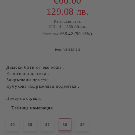
€66.00
129.08 лв.
Каталожна цена:
€132.42
258.99 лв.
€66.42 (50.16%)
Отстъпка:
Код:
V3463342-2
Дамски боти от еко кожа .
Еластична вложка .
Закръглени пръсти .
Кучукова издръжлива подметка .
Номер на обувки:
Таблица номерация
40
35
37
38
39