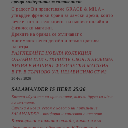
среща модерната женственост
С радост Ви представяме GRACE & MILA -
утвърден френски бранд за дамски дрехи, който
вече е част от селекцията на нашият онлайн и
физически магазин.
Дрехите на бранда се отличават с
минималистичен дизайн и нежна цветова
палитра.
РАЗГЛЕДАЙТЕ НОВАТА КОЛЕКЦИЯ
ОНЛАЙН ИЛИ ОТКРИЙТЕ СВОЯТА ЛЮБИМА
ВИЗИЯ В НАШИЯТ ФИЗИЧЕСКИ МАГАЗИН
В ГР. В.ТЪРНОВО УЛ. НЕЗАВИСИМОСТ N3
20 Фев 2026
SALAMANDER IS HERE 25/26
Когато обувките са правилните, всичко друго си идва
на мястото.
Стъпка в новия сезон с новото ни попълнение
SALAMANDER - комфорт и качество с история.
Колекцията е налична онлайн, както и във
физическите ни обекти в гр.В.Търново и