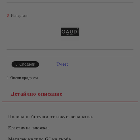
Добави в желани
✗
Изчерпан
Tweet
Сподели
Оцени продукта
Детайлно описание
Полирани ботуши от изкуствена кожа.
Еластична вложка.
Метален надпис GJ на гърба.