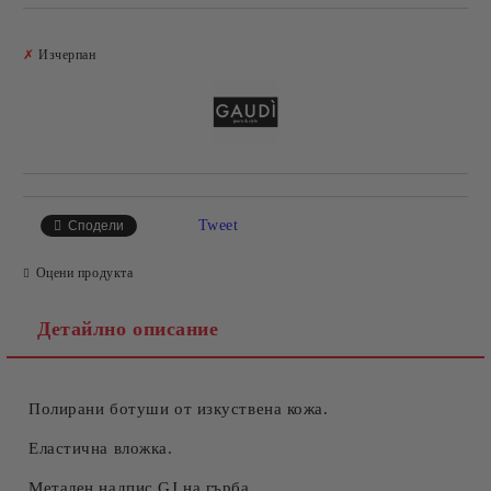
Добави в желани
✗
Изчерпан
Tweet
Сподели
Оцени продукта
Детайлно описание
Полирани ботуши от изкуствена кожа.
Еластична вложка.
Метален надпис GJ на гърба.