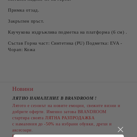
Примка отзад.
Закръглен пръст.
Каучукова издръжлива подметка на платформа (6 см) .
Състав Горна част: Синтетика (PU) Подметка: EVA -
Чорап: Кожа
Новини
ЛЯТНО НАМАЛЕНИЕ В BRANDROOM
!
Лятото е сезонът на новите емоции, свежите визии и
добрите оферти. Именно затова BRANDROOM
стартира своята
ЛЯТНА РАЗПРОДАЖБА
с намаления до
-50%
на избрани обувки, дрехи и
аксесоари.
Намаленията важат за разнообразни артикули и