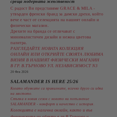
среща модерната женственост
С радост Ви представяме GRACE & MILA -
утвърден френски бранд за дамски дрехи, който
вече е част от селекцията на нашият онлайн и
физически магазин.
Дрехите на бранда се отличават с
минималистичен дизайн и нежна цветова
палитра.
РАЗГЛЕДАЙТЕ НОВАТА КОЛЕКЦИЯ
ОНЛАЙН ИЛИ ОТКРИЙТЕ СВОЯТА ЛЮБИМА
ВИЗИЯ В НАШИЯТ ФИЗИЧЕСКИ МАГАЗИН
В ГР. В.ТЪРНОВО УЛ. НЕЗАВИСИМОСТ N3
20 Фев 2026
SALAMANDER IS HERE 25/26
Когато обувките са правилните, всичко друго си идва
на мястото.
Стъпка в новия сезон с новото ни попълнение
SALAMANDER - комфорт и качество с история.
Колекцията е налична онлайн, както и във
физическите ни обекти в гр.В.Търново и