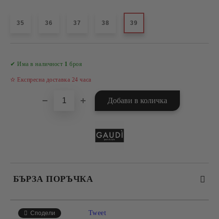
35
36
37
38
39
Добави в желани
✔ Има в наличност
1
броя
✫ Експресна доставка 24 часа
БЪРЗА ПОРЪЧКА
САМО ПОПЪЛНЕТЕ 4 ПОЛЕТА
Tweet
Сподели