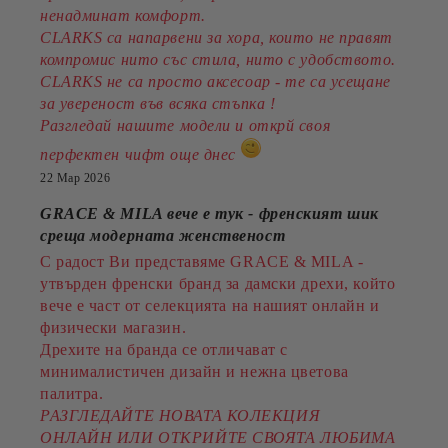
ненадминат комфорт.
CLARKS са напарвени за хора, които не правят
компромис нито със стила, нито с удобството.
CLARKS не са просто аксесоар - те са усещане
за увереност във всяка стъпка !
Разгледай нашите модели и открй своя
перфектен чифт още днес
22 Мар 2026
GRACE & MILA вече е тук - френският шик
среща модерната женственост
С радост Ви представяме GRACE & MILA -
утвърден френски бранд за дамски дрехи, който
вече е част от селекцията на нашият онлайн и
физически магазин.
Дрехите на бранда се отличават с
минималистичен дизайн и нежна цветова
палитра.
РАЗГЛЕДАЙТЕ НОВАТА КОЛЕКЦИЯ
ОНЛАЙН ИЛИ ОТКРИЙТЕ СВОЯТА ЛЮБИМА