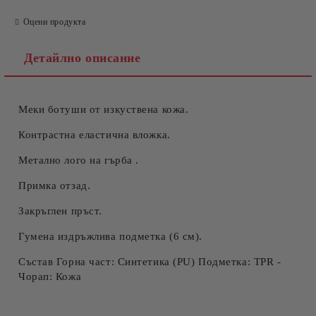
Оцени продукта
Детайлно описание
Меки ботуши от изкуствена кожа.
Съгласен съм с
Политиката за лични данни
Ние ще се свържем с вас в рамките на работния ден.
Контрастна еластична вложка.
Метално лого на гърба .
Примка отзад.
Закръглен пръст.
Гумена издръжлива подметка (6 см).
Състав Горна част: Синтетика (PU) Подметка: TPR -
Чорап: Кожа