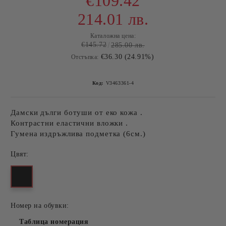
€109.42
214.01 лв.
Каталожна цена:
€145.72
285.00 лв.
€36.30 (24.91%)
Отстъпка:
Код:
V3463361-4
Дамски дълги ботуши от еко кожа .
Контрастни еластични вложки .
Гумена издръжлива подметка (6см.)
Цвят:
Номер на обувки:
Таблица номерация