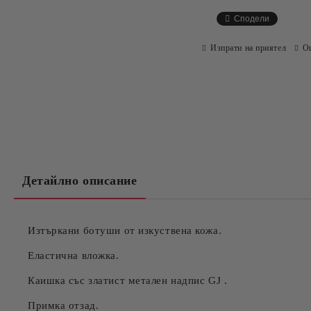
Сподели
Изпрати на приятел
О
Детайлно описание
Изтъркани ботуши от изкуствена кожа.
Еластична вложка.
Каишка със златист метален надпис GJ .
Примка отзад.