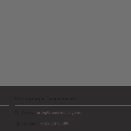
Информация за контакти:
Имейл:
info@brandroom-bg.com
Телефон:
+359876753090