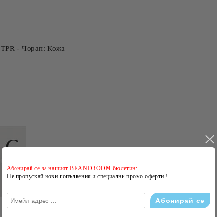
 TPR - Чорап: Кожа
Абонирай се за нашият BRANDROOM бюлетин:
Не пропускай нови попълнения и специални промо оферти !