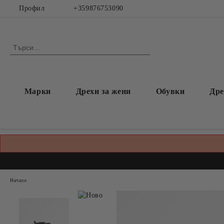
Профил
+359876753090
Марки
Дрехи за жени
Обувки
Дре
Начало