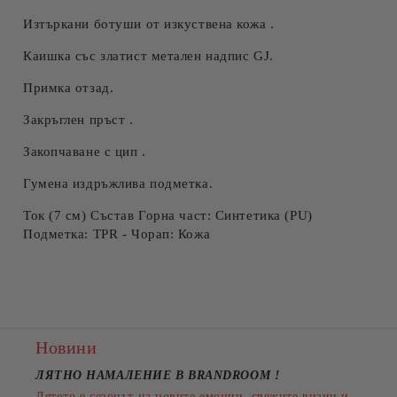
Изтъркани ботуши от изкуствена кожа .
Каишка със златист метален надпис GJ.
Примка отзад.
Закръглен пръст .
Закопчаване с цип .
Гумена издръжлива подметка.
Ток (7 см) Състав Горна част: Синтетика (PU)
Подметка: TPR - Чорап: Кожа
Новини
ЛЯТНО НАМАЛЕНИЕ В BRANDROOM
!
Лятото е сезонът на новите емоции, свежите визии и