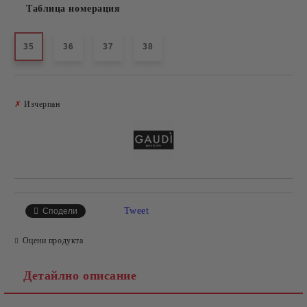
Таблица номерация
35
36
37
38
Добави в желани
✗
Изчерпан
Tweet
Сподели
Оцени продукта
Детайлно описание