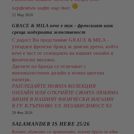
перфектен чифт още днес
22 Мар 2026
GRACE & MILA вече е тук - френският шик
среща модерната женственост
С радост Ви представяме GRACE & MILA -
утвърден френски бранд за дамски дрехи, който
вече е част от селекцията на нашият онлайн и
физически магазин.
Дрехите на бранда се отличават с
минималистичен дизайн и нежна цветова
палитра.
РАЗГЛЕДАЙТЕ НОВАТА КОЛЕКЦИЯ
ОНЛАЙН ИЛИ ОТКРИЙТЕ СВОЯТА ЛЮБИМА
ВИЗИЯ В НАШИЯТ ФИЗИЧЕСКИ МАГАЗИН
В ГР. В.ТЪРНОВО УЛ. НЕЗАВИСИМОСТ N3
20 Фев 2026
SALAMANDER IS HERE 25/26
Когато обувките са правилните, всичко друго си идва