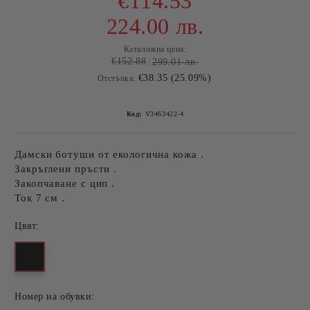
€114.53
224.00 лв.
Каталожна цена:
€152.88
299.01 лв.
€38.35 (25.09%)
Отстъпка:
Код:
V3463422-4
Дамски ботуши от екологична кожа .
Закръглени пръсти .
Закопчаване с цип .
Ток 7 см .
Цвят:
Номер на обувки: