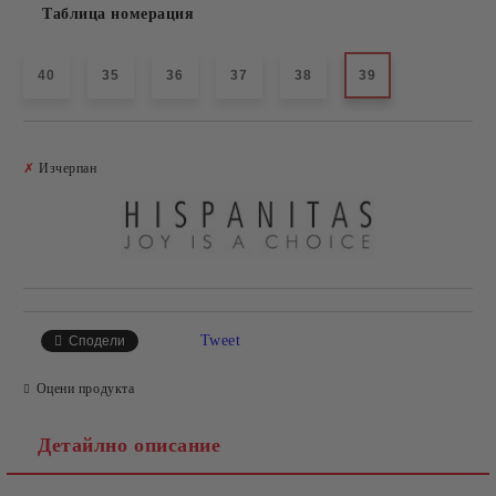
Таблица номерация
40
35
36
37
38
39
Добави в желани
✗
Изчерпан
Tweet
Сподели
Оцени продукта
Детайлно описание