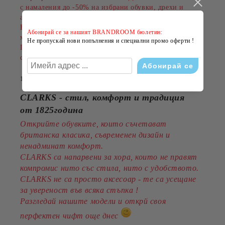
с намаления до
-50%
на избрани обувки, дрехи и
аксесоари.
Намаленията важат за разнообразни артикули и
Абонирай се за нашият BRANDROOM бюлетин:
марки, а количествата са ограничени.
Не пропускай нови попълнения и специални промо оферти !
Пазарувайте сега и подарете на лятото си повече
стил на по-добра цена!
14 Юли 2026
CLARKS - стил, комфорт и традиция
от 1825година
Открийте обувките, които съчетават
британска класика, съвременен дизайн и
ненадминат комфорт.
CLARKS са напарвени за хора, които не правят
компромис нито със стила, нито с удобството.
CLARKS не са просто аксесоар - те са усещане
за увереност във всяка стъпка !
Разгледай нашите модели и открй своя
перфектен чифт още днес