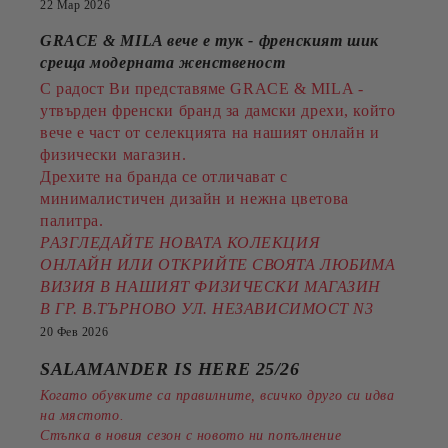
22 Мар 2026
GRACE & MILA вече е тук - френският шик
среща модерната женственост
С радост Ви представяме GRACE & MILA -
утвърден френски бранд за дамски дрехи, който
вече е част от селекцията на нашият онлайн и
физически магазин.
Дрехите на бранда се отличават с
минималистичен дизайн и нежна цветова
палитра.
РАЗГЛЕДАЙТЕ НОВАТА КОЛЕКЦИЯ
ОНЛАЙН ИЛИ ОТКРИЙТЕ СВОЯТА ЛЮБИМА
ВИЗИЯ В НАШИЯТ ФИЗИЧЕСКИ МАГАЗИН
В ГР. В.ТЪРНОВО УЛ. НЕЗАВИСИМОСТ N3
20 Фев 2026
SALAMANDER IS HERE 25/26
Когато обувките са правилните, всичко друго си идва
на мястото.
Стъпка в новия сезон с новото ни попълнение