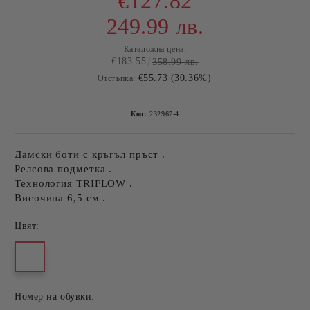
€127.82
249.99 лв.
Каталожна цена:
€183.55
358.99 лв.
€55.73 (30.36%)
Отстъпка:
Код:
232967-4
Дамски боти с кръгъл пръст .
Релсова подметка .
Технология TRIFLOW .
Височина 6,5 см .
Цвят:
Номер на обувки: