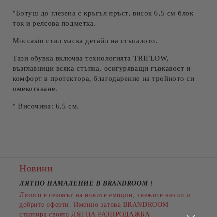
"Ботуш до глезена с кръгъл пръст, висок 6,5 см блок
ток и релсова подметка.
Moccasin стил маска детайл на стъпалото.
Тази обувка включва технологията TRIFLOW,
възглавници всяка стъпка, осигуряващи гъвкавост и
комфорт в протектора, благодарение на тройното си
омекотяване.
" Височина: 6,5 см.
Новини
ЛЯТНО НАМАЛЕНИЕ В BRANDROOM
!
Лятото е сезонът на новите емоции, свежите визии и
добрите оферти. Именно затова BRANDROOM
стартира своята
ЛЯТНА РАЗПРОДАЖБА