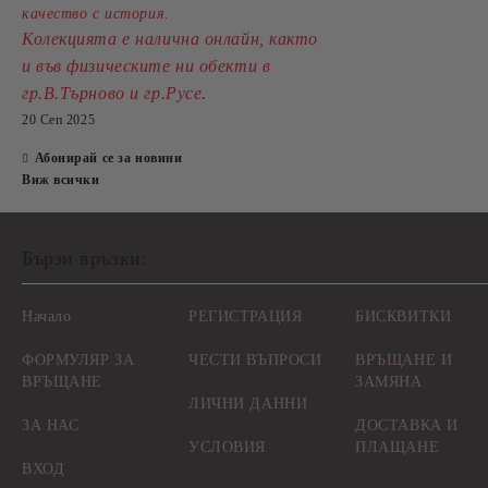
качество с история.
Колекцията е налична онлайн, както
и във физическите ни обекти в
.
гр.В.Търново и гр.Русе
20 Сеп 2025
Абонирай се за новини
Виж всички
Бързи връзки:
Начало
РЕГИСТРАЦИЯ
БИСКВИТКИ
ФОРМУЛЯР ЗА
ЧЕСТИ ВЪПРОСИ
ВРЪЩАНЕ И
ВРЪЩАНЕ
ЗАМЯНА
ЛИЧНИ ДАННИ
ЗА НАС
ДОСТАВКА И
УСЛОВИЯ
ПЛАЩАНЕ
ВХОД