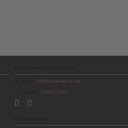
Информация за контакти:
Имейл:
info@brandroom-bg.com
Телефон:
+359876753090
Ние работим с