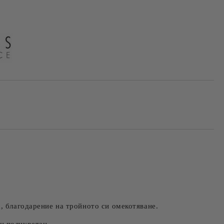
Добави в желани
, благодарение на тройното си омекотяване.