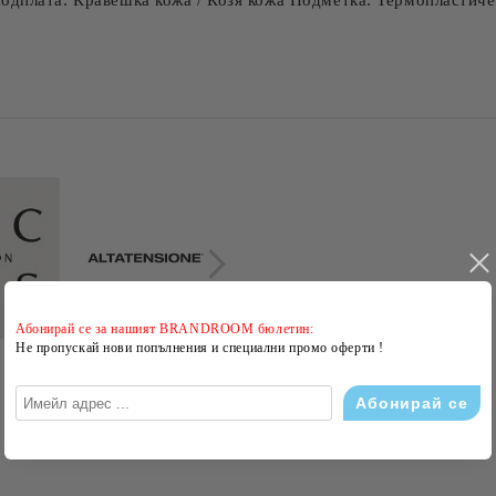
одплата: Кравешка кожа / Козя кожа Подметка: Термопластич
Абонирай се за нашият BRANDROOM бюлетин:
Не пропускай нови попълнения и специални промо оферти !