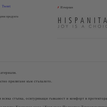
Tweet
✗
Изчерпан
цени продукта
материали.
ктно прилягане към стъпалото.
 всяка стъпка, осигуряващи гъвкавост и комфорт в протектора