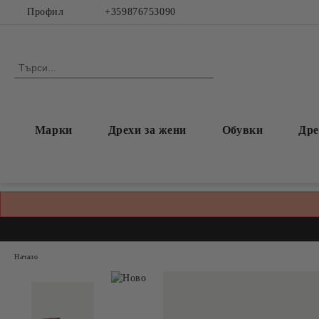
Профил
+359876753090
Марки
Дрехи за жени
Обувки
Дре
Начало