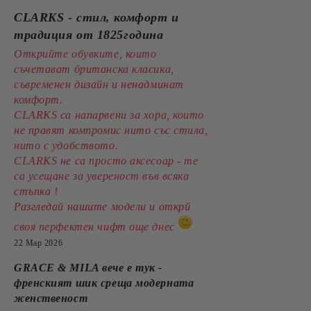
CLARKS - стил, комфорт и
традиция от 1825година
Открийте обувките, които
съчетават британска класика,
съвременен дизайн и ненадминат
комфорт.
CLARKS са напарвени за хора, които
не правят компромис нито със стила,
нито с удобството.
CLARKS не са просто аксесоар - те
са усещане за увереност във всяка
стъпка !
Разгледай нашите модели и открй
своя перфектен чифт още днес
22 Мар 2026
GRACE & MILA вече е тук -
френският шик среща модерната
женственост