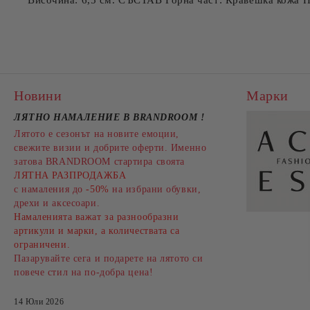
Височина: 6,5 см. СЪСТАВ Горна част: Кравешка кожа П
Новини
Марки
ЛЯТНО НАМАЛЕНИЕ В BRANDROOM
!
Лятото е сезонът на новите емоции,
свежите визии и добрите оферти. Именно
затова BRANDROOM стартира своята
ЛЯТНА РАЗПРОДАЖБА
с намаления до
-50%
на избрани обувки,
дрехи и аксесоари.
Намаленията важат за разнообразни
артикули и марки, а количествата са
ограничени.
Пазарувайте сега и подарете на лятото си
повече стил на по-добра цена!
14 Юли 2026