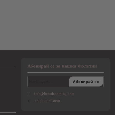
Абонирай се за нашия бюлетин
info@brandroom-bg.com
+359876753090