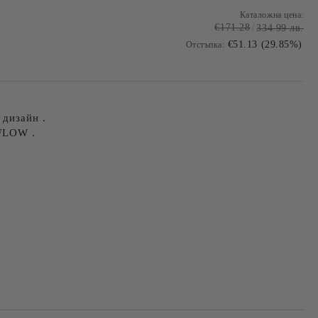
Каталожна цена:
€171.28
334.99 лв.
€51.13 (29.85%)
Отстъпка:
 дизайн .
FLOW .