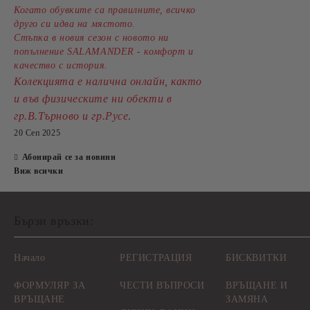
Когато обувките са правилните, всичко
друго си идва на мястото.
Стъпка в новия сезон с новото ни
попълнение SALAMANDER - комфорт и
качество с история.
Колекцията е налична онлайн, както
и във физическите ни обекти в
.
гр.В.Търново и гр.Русе
20 Сеп 2025
Абонирай се за новини
Виж всички
Бързи връзки:
Начало
РЕГИСТРАЦИЯ
БИСКВИТКИ
ФОРМУЛЯР ЗА
ЧЕСТИ ВЪПРОСИ
ВРЪЩАНЕ И
ВРЪЩАНЕ
ЗАМЯНА