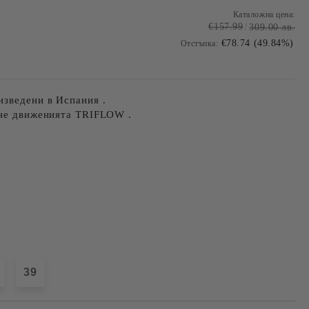
Каталожна цена:
€157.99
309.00 лв.
€78.74 (49.84%)
Отстъпка:
изведени в Испания .
 не движенията TRIFLOW .
39