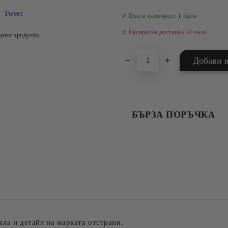
Tweet
✔ Има в наличност
1
броя
✫ Експресна доставка 24 часа
цени продукта
БЪРЗА ПОРЪЧКА
САМО ПОПЪЛНЕТЕ 4 ПОЛЕТА
Съгласен съм с
Политика
Ние ще се свържем с вас в рамки
ела и детайл на марката отстрани.