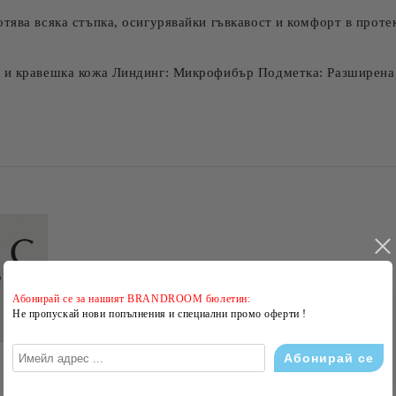
тява всяка стъпка, осигурявайки гъвкавост и комфорт в проте
я и кравешка кожа Линдинг: Микрофибър Подметка: Разширена
Абонирай се за нашият BRANDROOM бюлетин:
Не пропускай нови попълнения и специални промо оферти !