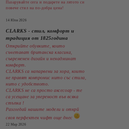
Пазарувайте сега и подарете на лятото си
повече стил на по-добра цена!
14 Юли 2026
CLARKS - стил, комфорт и
традиция от 1825година
Открийте обувките, които
съчетават британска класика,
съвременен дизайн и ненадминат
комфорт.
CLARKS са напарвени за хора, които
не правят компромис нито със стила,
нито с удобството.
CLARKS не са просто аксесоар - те
са усещане за увереност във всяка
стъпка !
Разгледай нашите модели и открй
своя перфектен чифт още днес
22 Мар 2026