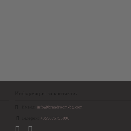
Информация за контакти:
Имейл:
info@brandroom-bg.com
Телефон:
+359876753090