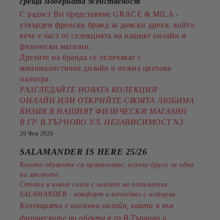
среща модерната женственост
С радост Ви представяме GRACE & MILA -
утвърден френски бранд за дамски дрехи, който
вече е част от селекцията на нашият онлайн и
физически магазин.
Дрехите на бранда се отличават с
минималистичен дизайн и нежна цветова
палитра.
РАЗГЛЕДАЙТЕ НОВАТА КОЛЕКЦИЯ
ОНЛАЙН ИЛИ ОТКРИЙТЕ СВОЯТА ЛЮБИМА
ВИЗИЯ В НАШИЯТ ФИЗИЧЕСКИ МАГАЗИН
В ГР. В.ТЪРНОВО УЛ. НЕЗАВИСИМОСТ N3
20 Фев 2026
SALAMANDER IS HERE 25/26
Когато обувките са правилните, всичко друго си идва
на мястото.
Стъпка в новия сезон с новото ни попълнение
SALAMANDER - комфорт и качество с история.
Колекцията е налична онлайн, както и във
физическите ни обекти в гр.В.Търново и