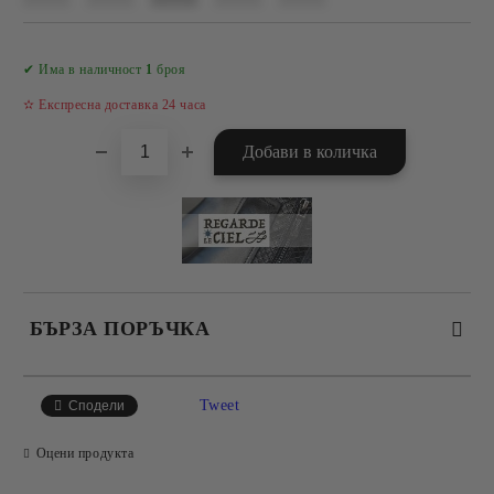
Добави в желани
✔ Има в наличност
1
броя
✫ Експресна доставка 24 часа
БЪРЗА ПОРЪЧКА
САМО ПОПЪЛНЕТЕ 4 ПОЛЕТА
Tweet
Сподели
Оцени продукта