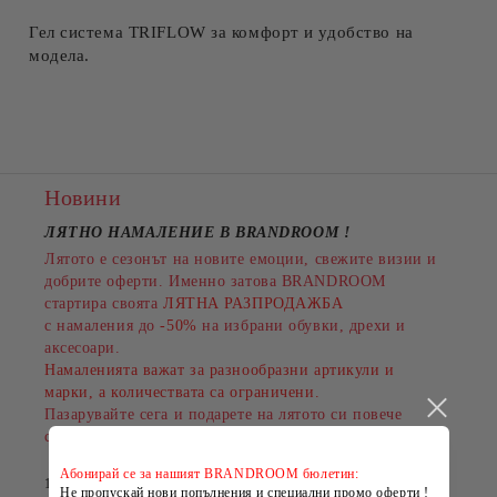
Гел система TRIFLOW за комфорт и удобство на
модела.
Новини
ЛЯТНО НАМАЛЕНИЕ В BRANDROOM
!
Лятото е сезонът на новите емоции, свежите визии и
добрите оферти. Именно затова BRANDROOM
стартира своята
ЛЯТНА РАЗПРОДАЖБА
с намаления до
-50%
на избрани обувки, дрехи и
аксесоари.
Намаленията важат за разнообразни артикули и
марки, а количествата са ограничени.
Пазарувайте сега и подарете на лятото си повече
стил на по-добра цена!
Абонирай се за нашият BRANDROOM бюлетин:
14 Юли 2026
Не пропускай нови попълнения и специални промо оферти !