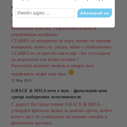
CLARKS - стил, комфорт и традиция
от 1825година
Открийте обувките, които съчетават
британска класика, съвременен дизайн и
ненадминат комфорт.
CLARKS са напарвени за хора, които не правят
компромис нито със стила, нито с удобството.
CLARKS не са просто аксесоар - те са усещане
за увереност във всяка стъпка !
Разгледай нашите модели и открй своя
перфектен чифт още днес
22 Мар 2026
GRACE & MILA вече е тук - френският шик
среща модерната женственост
С радост Ви представяме GRACE & MILA -
утвърден френски бранд за дамски дрехи, който
вече е част от селекцията на нашият онлайн и
физически магазин.