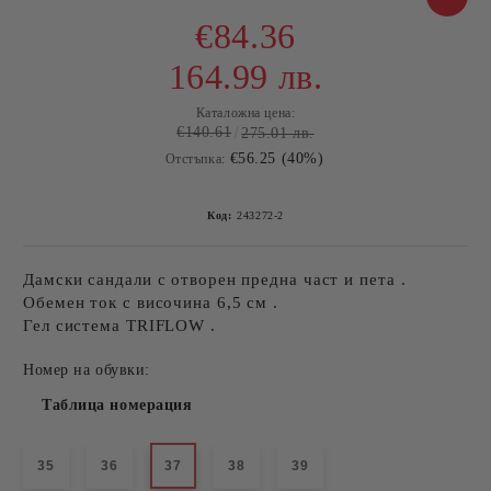
€84.36
164.99 лв.
Каталожна цена:
€140.61
275.01 лв.
€56.25 (40%)
Отстъпка:
Код:
243272-2
Дамски сандали с отворен предна част и пета .
Обемен ток с височина 6,5 см .
Гел система TRIFLOW .
Номер на обувки:
Таблица номерация
35
36
37
38
39