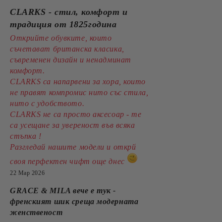
CLARKS - стил, комфорт и
традиция от 1825година
Открийте обувките, които
съчетават британска класика,
съвременен дизайн и ненадминат
комфорт.
CLARKS са напарвени за хора, които
не правят компромис нито със стила,
нито с удобството.
CLARKS не са просто аксесоар - те
са усещане за увереност във всяка
стъпка !
Разгледай нашите модели и открй
своя перфектен чифт още днес
22 Мар 2026
GRACE & MILA вече е тук -
френският шик среща модерната
женственост