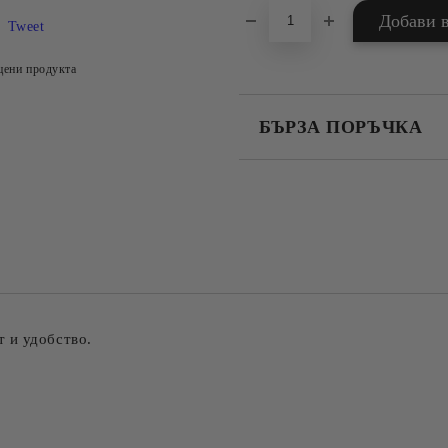
Tweet
цени продукта
БЪРЗА ПОРЪЧКА
САМО ПОПЪЛНЕТЕ 4 ПОЛЕТА
Съгласен съм с
Политика
Ние ще се свържем с вас в рамки
 и удобство.