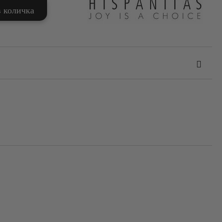
та за лични данни
те на работния ден.