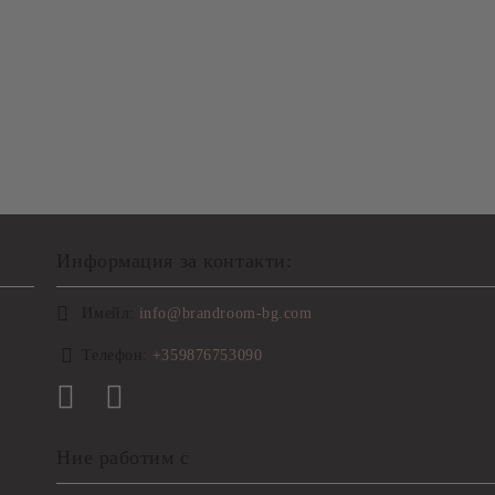
Информация за контакти:
Имейл:
info@brandroom-bg.com
Телефон:
+359876753090
Ние работим с