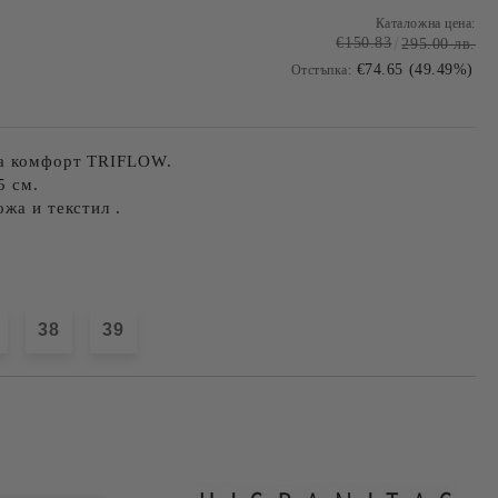
Каталожна цена:
€150.83
295.00 лв.
€74.65 (49.49%)
Отстъпка:
за комфорт TRIFLOW.
5 см.
ожа и текстил .
38
39
Добави в желани