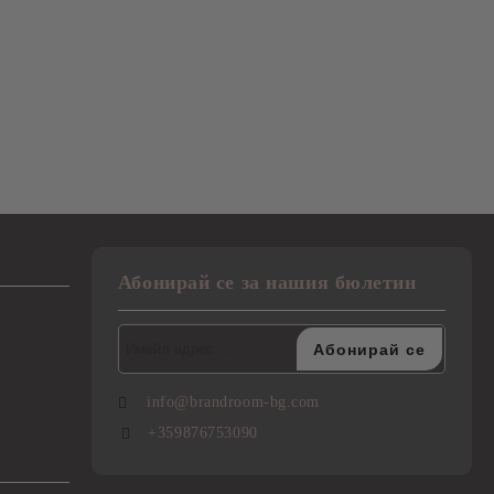
Абонирай се за нашия бюлетин
info@brandroom-bg.com
+359876753090