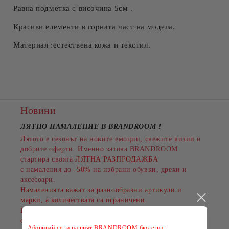
Равна подметка с височина 5см .
Красиви елементи в горната част на модела.
Материал :естествена кожа и текстил.
Новини
ЛЯТНО НАМАЛЕНИЕ В BRANDROOM
!
Лятото е сезонът на новите емоции, свежите визии и
добрите оферти. Именно затова BRANDROOM
стартира своята
ЛЯТНА РАЗПРОДАЖБА
с намаления до
-50%
на избрани обувки, дрехи и
аксесоари.
Намаленията важат за разнообразни артикули и
марки, а количествата са ограничени.
Пазарувайте сега и подарете на лятото си повече
стил на по-добра цена!
Абонирай се за нашият BRANDROOM бюлетин: