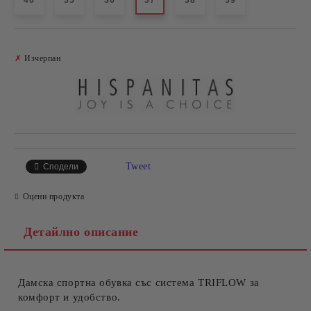
40
35
36
37
38
39
Добави в желани
✗
Изчерпан
Tweet
Сподели
Оцени продукта
Детайлно описание
Дамска спортна обувка със система TRIFLOW за
комфорт и удобство.