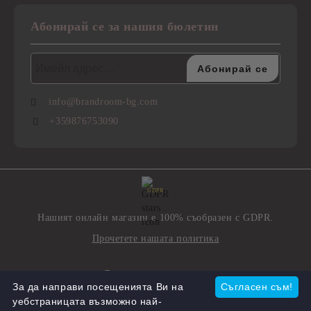
Абонирай се за нашия бюлетин
info@brandroom-bg.com
+359876753090
GDPR
Нашият онлайн магазин е 100% съобразен с GDPR.
Прочетете нашата политика
Моите лични данни
За да направи посещенията Ви на
Съгласен съм!
уебстраницата възможно най-