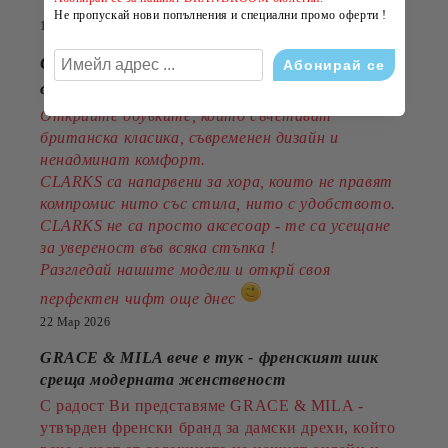
Не пропускай нови попълнения и специални промо оферти !
14 Юли 2026
CLARKS - стил, комфорт и традиция
от 1825година
Открийте обувките, които съчетават
британска класика, съвременен дизайн и
ненадминат комфорт.
CLARKS са напарвени за хора, които не правят
компромис нито със стила, нито с удобството.
CLARKS не са просто аксесоар - те са усещане
за увереност във всяка стъпка !
Разгледай нашите модели и открй своя
перфектен чифт още днес
22 Мар 2026
GRACE & MILA вече е тук - френският шик
среща модерната женственост
С радост Ви представяме GRACE & MILA -
утвърден френски бранд за дамски дрехи, който