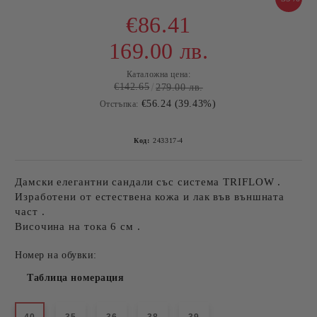
€86.41
169.00 лв.
Каталожна цена:
€142.65
279.00 лв.
€56.24 (39.43%)
Отстъпка:
Код:
243317-4
Дамски елегантни сандали със система TRIFLOW .
Изработени от естествена кожа и лак във външната
част .
Височина на тока 6 см .
Номер на обувки:
Таблица номерация