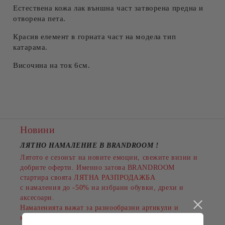
Естествена кожа лак външна част затворена предна и
отворена пета.
Красив елемент в горната част на модела тип
катарама.
Височина на ток 6см.
Новини
ЛЯТНО НАМАЛЕНИЕ В BRANDROOM
!
Лятото е сезонът на новите емоции, свежите визии и
добрите оферти. Именно затова BRANDROOM
стартира своята
ЛЯТНА РАЗПРОДАЖБА
с намаления до
-50%
на избрани обувки, дрехи и
аксесоари.
Намаленията важат за разнообразни артикули и
марки, а количествата са ограничени.