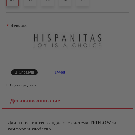
40
35
36
38
39
Добави в желани
✗
Изчерпан
Tweet
Сподели
Оцени продукта
Детайлно описание
Дамски елегантен сандал със система TRIFLOW за
комфорт и удобство.