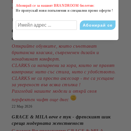
Пазарувайте сега и подарете на лятото си повече
Абонирай се за нашият BRANDROOM бюлетин:
стил на по-добра цена!
Не пропускай нови попълнения и специални промо оферти !
14 Юли 2026
CLARKS - стил, комфорт и традиция
от 1825година
Открийте обувките, които съчетават
британска класика, съвременен дизайн и
ненадминат комфорт.
CLARKS са напарвени за хора, които не правят
компромис нито със стила, нито с удобството.
CLARKS не са просто аксесоар - те са усещане
за увереност във всяка стъпка !
Разгледай нашите модели и открй своя
перфектен чифт още днес
22 Мар 2026
GRACE & MILA вече е тук - френският шик
среща модерната женственост
С радост Ви представяме GRACE & MILA -