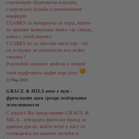
съчетават британска класика,
съвременен дизайн и ненадминат
комфорт.
CLARKS са напарвени за хора, които
не правят компромис нито със стила,
нито с удобството.
CLARKS не са просто аксесоар - те
са усещане за увереност във всяка
стъпка !
Разгледай нашите модели и открй
своя перфектен чифт още днес
22 Мар 2026
GRACE & MILA вече е тук -
френският шик среща модерната
женственост
С радост Ви представяме GRACE &
MILA - утвърден френски бранд за
дамски дрехи, който вече е част от
селекцията на нашият онлайн и