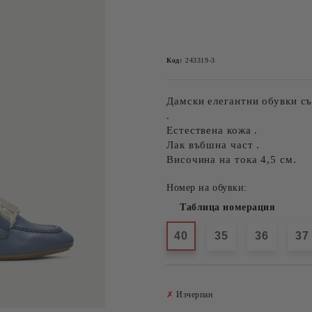
Код:
243319-3
Дамски елегантни обувки с
.
Естествена кожа .
Лак въбшна част .
Височина на тока 4,5 см.
Номер на обувки:
Таблица номерация
40
35
36
37
✗
Изчерпан