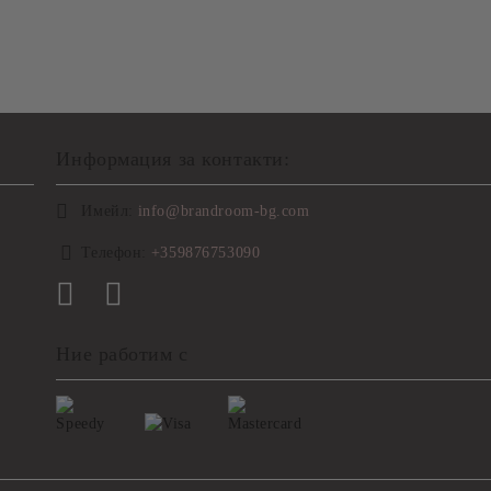
Информация за контакти:
Имейл:
info@brandroom-bg.com
Телефон:
+359876753090
Ние работим с