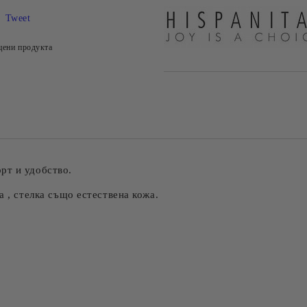
Tweet
цени продукта
рт и удобство.
а , стелка също естествена кожа.