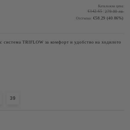
Каталожна цена:
€142.65
279.00 лв.
€58.29 (40.86%)
Отстъпка:
ъс система TRIFLOW за комфорт и удобство на ходилото
39
Добави в желани