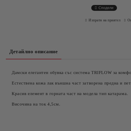
Сподели
Изпрати на приятел
О
Детайлно описание
Дамски елегантен обувка със система TRIFLOW за комфо
Естествена кожа лак външна част затворена предна и пет
Красив елемент в горната част на модела тип катарама.
Височина на ток 4,5см.