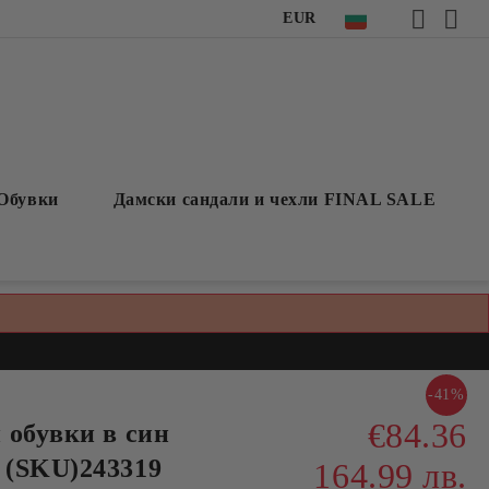
EUR
Обувки
Дамски сандали и чехли FINAL SALE
-41%
€84.36
 обувки в син
 (SKU)243319
164.99 лв.