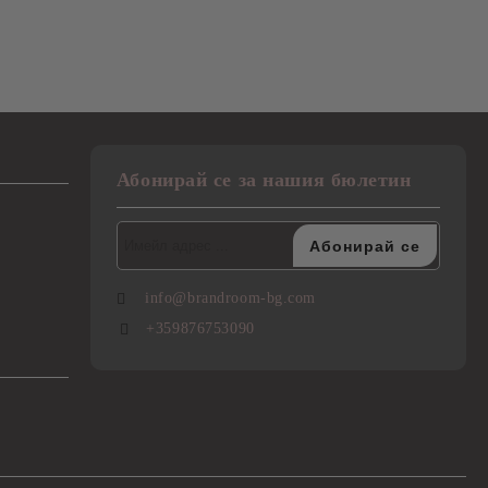
Абонирай се за нашия бюлетин
info@brandroom-bg.com
+359876753090