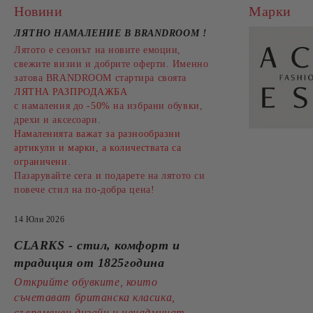
Новини
Марки
ЛЯТНО НАМАЛЕНИЕ В BRANDROOM
!
Лятото е сезонът на новите емоции,
свежите визии и добрите оферти. Именно
затова BRANDROOM стартира своята
ЛЯТНА РАЗПРОДАЖБА
с намаления до
-50%
на избрани обувки,
дрехи и аксесоари.
Намаленията важат за разнообразни
артикули и марки, а количествата са
ограничени.
Пазарувайте сега и подарете на лятото си
повече стил на по-добра цена!
14 Юли 2026
CLARKS - стил, комфорт и
традиция от 1825година
Открийте обувките, които
съчетават британска класика,
съвременен дизайн и ненадминат