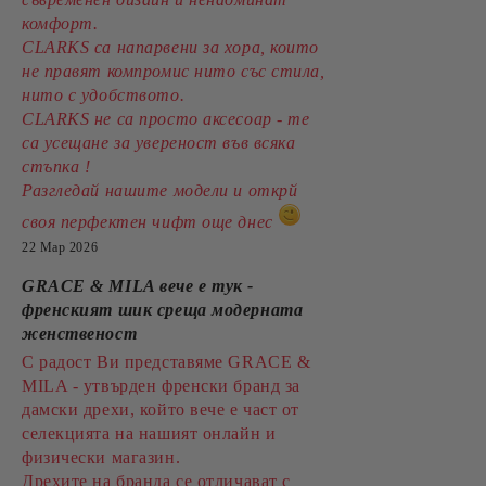
комфорт.
CLARKS са напарвени за хора, които
не правят компромис нито със стила,
нито с удобството.
CLARKS не са просто аксесоар - те
са усещане за увереност във всяка
стъпка !
Разгледай нашите модели и открй
своя перфектен чифт още днес
22 Мар 2026
GRACE & MILA вече е тук -
френският шик среща модерната
женственост
С радост Ви представяме GRACE &
MILA - утвърден френски бранд за
дамски дрехи, който вече е част от
селекцията на нашият онлайн и
физически магазин.
Дрехите на бранда се отличават с