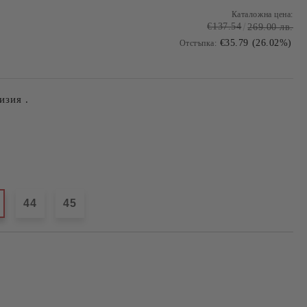
Каталожна цена:
€137.54
269.00 лв.
€35.79 (26.02%)
Отстъпка:
изия .
44
45
Добави в желани