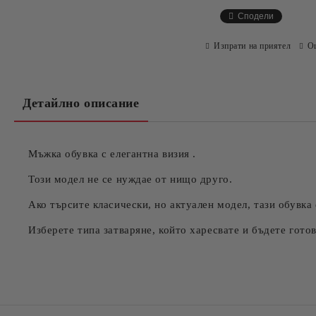
Сподели
Изпрати на приятел
О
Детайлно описание
Мъжка обувка с елегантна визия .
Този модел не се нуждае от нищо друго.
Ако търсите класически, но актуален модел, тази обувка
Изберете типа затваряне, който харесвате и бъдете готов