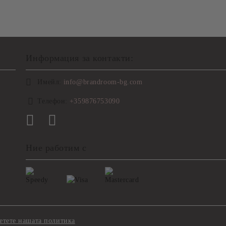
Информация за контакти:
Имейл:
info@brandroom-bg.com
Телефон:
+359876753090
Ние работим с
етете нашата политика