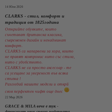
14 Юли 2026
CLARKS - стил, комфорт и
традиция от 1825година
Открийте обувките, които
съчетават британска класика,
съвременен дизайн и ненадминат
комфорт.
CLARKS са напарвени за хора, които
не правят компромис нито със стила,
нито с удобството.
CLARKS не са просто аксесоар - те
са усещане за увереност във всяка
стъпка !
Разгледай нашите модели и открй
своя перфектен чифт още днес
22 Мар 2026
GRACE & MILA вече е тук -
френският шик среща модерната