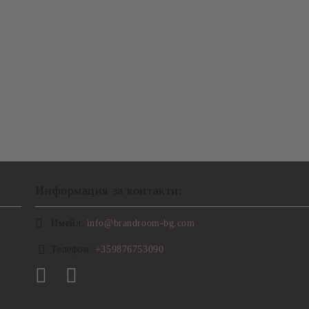
Информация за контакти:
Имейл:
info@brandroom-bg.com
Телефон:
+359876753090