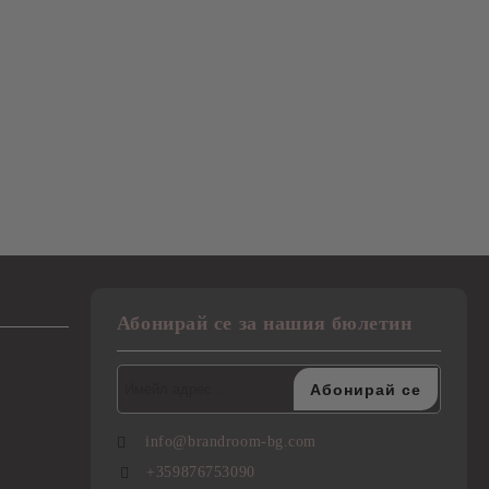
Абонирай се за нашия бюлетин
info@brandroom-bg.com
+359876753090