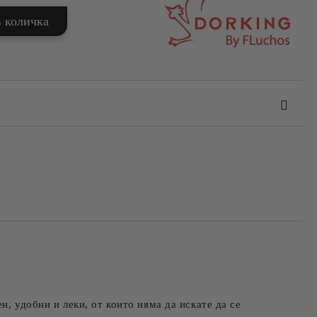
та за лични данни
те на работния ден.
, удобни и леки, от които няма да искате да се