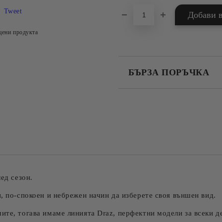
Tweet
цени продукта
БЪРЗА ПОРЪЧКА
САМО ПОПЪЛНЕТЕ 4 ПОЛЕТА
Съгласен съм с
Политика
Ние ще се свържем с вас в рамки
ед сезон.
, по-спокоен и небрежен начин да изберете своя външен вид.
те, тогава имаме линията Draz, перфектни модели за всеки ден