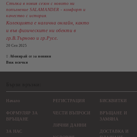
Стъпка в новия сезон с новото ни
попълнение SALAMANDER - комфорт и
качество с история.
Колекцията е налична онлайн, както
и във физическите ни обекти в
.
гр.В.Търново и гр.Русе
20 Сеп 2025
Абонирай се за новини
Виж всички
Бързи връзки:
Начало
РЕГИСТРАЦИЯ
БИСКВИТКИ
ФОРМУЛЯР ЗА
ЧЕСТИ ВЪПРОСИ
ВРЪЩАНЕ И
ВРЪЩАНЕ
ЗАМЯНА
ЛИЧНИ ДАННИ
ЗА НАС
ДОСТАВКА И