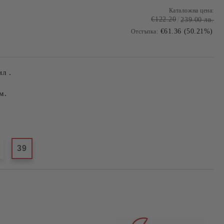
Каталожна цена:
€122.20
239.00 лв.
€61.36 (50.21%)
Отстъпка:
л .
м.
39
Добави в желани