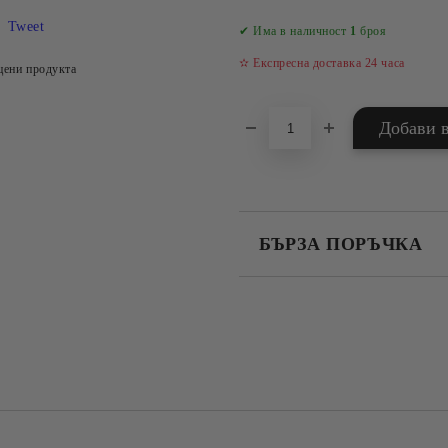
Tweet
✔ Има в наличност
1
броя
✫ Експресна доставка 24 часа
цени продукта
БЪРЗА ПОРЪЧКА
САМО ПОПЪЛНЕТЕ 4 ПОЛЕТА
Съгласен съм с
Политика
Ние ще се свържем с вас в рамки