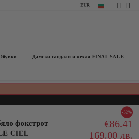
EUR
Обувки
Дамски сандали и чехли FINAL SALE
-32%
€86.41
бяло фокстрот
LE CIEL
169.00 лв.