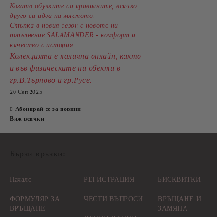
Когато обувките са правилните, всичко
друго си идва на мястото.
Стъпка в новия сезон с новото ни
попълнение SALAMANDER - комфорт и
качество с история.
Колекцията е налична онлайн, както
и във физическите ни обекти в
.
гр.В.Търново и гр.Русе
20 Сеп 2025
Абонирай се за новини
Виж всички
Бързи връзки:
Начало
РЕГИСТРАЦИЯ
БИСКВИТКИ
ФОРМУЛЯР ЗА
ЧЕСТИ ВЪПРОСИ
ВРЪЩАНЕ И
ВРЪЩАНЕ
ЗАМЯНА