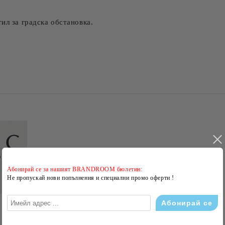
ил за градска обстановка.
Абонирай се за нашият BRANDROOM бюлетин:
Не пропускай нови попълнения и специални промо оферти !