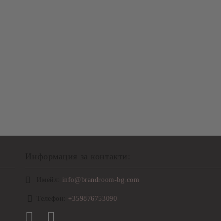
Информация за контакти:
Имейл:
info@brandroom-bg.com
Телефон:
+359876753090