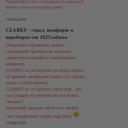
Пазарувайте сега и подарете на лятото си
повече стил на по-добра цена!
14 Юли 2026
CLARKS - стил, комфорт и
традиция от 1825година
Открийте обувките, които
съчетават британска класика,
съвременен дизайн и ненадминат
комфорт.
CLARKS са напарвени за хора, които
не правят компромис нито със стила,
нито с удобството.
CLARKS не са просто аксесоар - те
са усещане за увереност във всяка
стъпка !
Разгледай нашите модели и открй
своя перфектен чифт още днес
22 Мар 2026