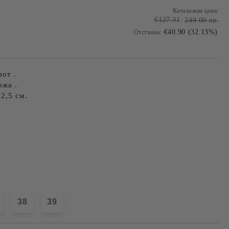
Каталожна цена:
€127.31
249.00 лв.
€40.90 (32.13%)
Отстъпка:
от .
ожа .
2,5 см.
38
39