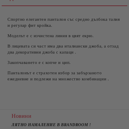
Спортно елегантен панталон със средно дълбока талия
Съгласен съм с
Политиката за лични данни
и регулар фит кройка.
Ние ще се свържем с вас в рамките на работния ден.
Моделът е с изчистена линия в цвят екрю.
В лицевата си част има два италиански джоба, а отзад
два декоративни джоба с капаци .
Закопчаването е с копче и цип.
Панталонът е страхотен избор за забързаното
ежедневие и подлежи на множество комбинации .
Новини
ЛЯТНО НАМАЛЕНИЕ В BRANDROOM
!