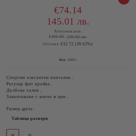
€74.14
145.01 лв.
Каталожна цена:
€106.86
209.00 лв.
€32.72 (30.62%)
Отстъпка:
Код:
2368-1
Спортно елегантен панталон .
Регулар фит кройка .
Дълбока талия .
Закопчаване с копче и цип .
Размер дреха:
Таблица размери
M
XL