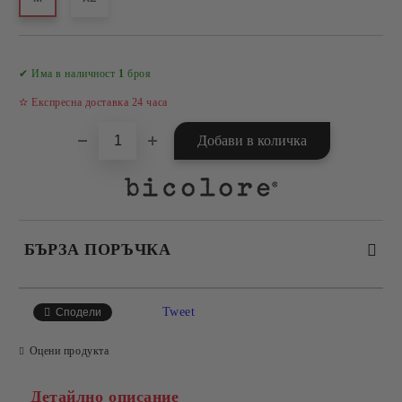
Добави в желани
✔ Има в наличност
1
броя
✫ Експресна доставка 24 часа
БЪРЗА ПОРЪЧКА
САМО ПОПЪЛНЕТЕ 4 ПОЛЕТА
Tweet
Сподели
Оцени продукта
Детайлно описание