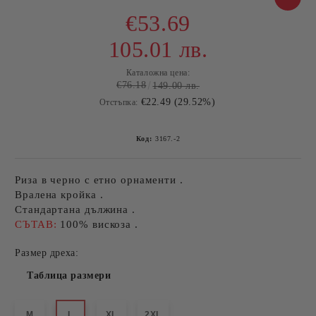
€53.69
105.01 лв.
Каталожна цена:
€76.18
149.00 лв.
€22.49 (29.52%)
Отстъпка:
Код:
3167.-2
Риза в черно с етно орнаменти .
Вралена кройка .
Стандартана дължина .
СЪТАВ:
100% вискоза .
Размер дреха:
Таблица размери
M
L
XL
2XL