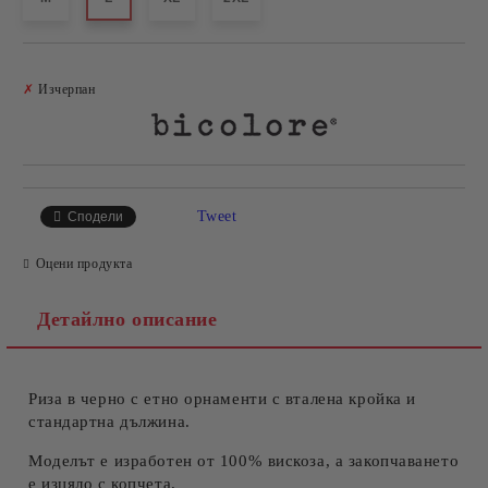
Добави в желани
✗
Изчерпан
Tweet
Сподели
Оцени продукта
Детайлно описание
Риза в черно с етно орнаменти с вталена кройка и
стандартна дължина.
Моделът е изработен от 100% вискоза, а закопчаването
е изцяло с копчета.