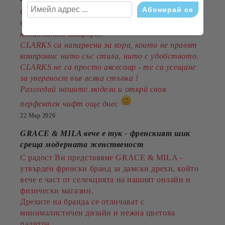
Открийте обувките, които съчетават
британска класика, съвременен дизайн и
ненадминат комфорт.
CLARKS са напарвени за хора, които не правят
компромис нито със стила, нито с удобството.
CLARKS не са просто аксесоар - те са усещане
за увереност във всяка стъпка !
Разгледай нашите модели и открй своя
перфектен чифт още днес
22 Мар 2026
GRACE & MILA вече е тук - френският шик
среща модерната женственост
С радост Ви представяме GRACE & MILA -
утвърден френски бранд за дамски дрехи, който
вече е част от селекцията на нашият онлайн и
физически магазин.
Дрехите на бранда се отличават с
минималистичен дизайн и нежна цветова
палитра.