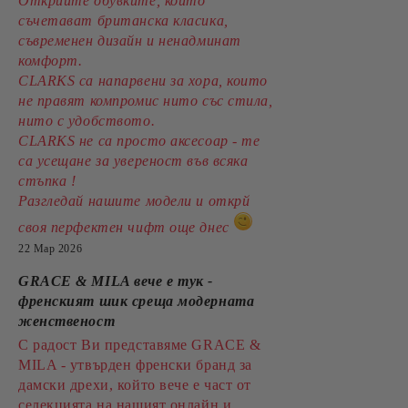
Открийте обувките, които
съчетават британска класика,
съвременен дизайн и ненадминат
комфорт.
CLARKS са напарвени за хора, които
не правят компромис нито със стила,
нито с удобството.
CLARKS не са просто аксесоар - те
са усещане за увереност във всяка
стъпка !
Разгледай нашите модели и открй
своя перфектен чифт още днес
22 Мар 2026
GRACE & MILA вече е тук -
френският шик среща модерната
женственост
С радост Ви представяме GRACE &
MILA - утвърден френски бранд за
дамски дрехи, който вече е част от
селекцията на нашият онлайн и