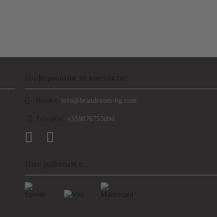
Информация за контакти:
Имейл:
info@brandroom-bg.com
Телефон:
+359876753090
Ние работим с