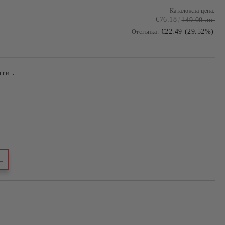
Каталожна цена:
€76.18
149.00 лв.
€22.49 (29.52%)
Отстъпка:
ти .
L
Добави в желани