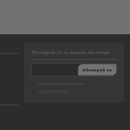
Абонирай се за нашия бюлетин
info@brandroom-bg.com
+359876753090