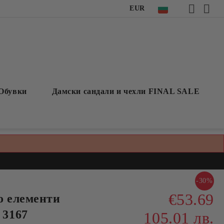
EUR
Обувки
Дамски сандали и чехли FINAL SALE
-30%
€53.69
о елементи
3167
105.01 лв.