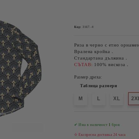
Код:
3167.-4
Риза в черно с етно орнамен
Вралена кройка .
Стандартана дължина .
СЪТАВ:
100% вискоза .
Размер дреха:
Таблица размери
M
L
XL
2X
✔ Има в наличност
1
броя
✫ Експресна доставка 24 часа