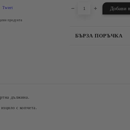
Tweet
цени продукта
БЪРЗА ПОРЪЧКА
САМО ПОПЪЛНЕТЕ 4 ПОЛЕТА
Съгласен съм с
Политика
Ние ще се свържем с вас в рамки
артна дължина.
 изцяло с копчета.