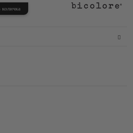
та за лични данни
те на работния ден.